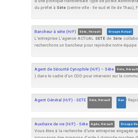
d'une politique transversale Type de poste Administra
du préfet à
Sète
(centre ville - Ile sud et Ile de Thau), 
Bancheur à sète (H/F)
Sète, Hérault
Groupe Actual
L'entreprise L'agence ACTUAL
SETE
de
Sète
collabo
recherchons un bancheur pour rejoindre notre équip
Agent de Sécurité Cynophile (H/F) – Sète
Sète, Hérault
) dans le cadre d'un CDD pour intervenir sur la comm
Agent Général (H/F) - SETE
! Rejo
Sète, Hérault
Gan
Auxiliaire de vie (H/F) - Sète
Agde, Hérault
Groupe De
Vous êtes à la recherche d'une entreprise engagée qu
proposons des missions d'aide à domicile proches de 