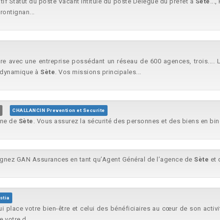
tif Statut du poste Vacant Intitulé du poste Délégué du préfet à
Sète
...
Frontignan...
re avec une entreprise possédant un réseau de 600 agences, trois.... 
e dynamique à
Sète
. Vos missions principales...
CHALLANCIN Prevention et Securite
une de
Sète
. Vous assurez la sécurité des personnes et des biens en bin
ignez GAN Assurances en tant qu’Agent Général de l’agence de
Sète
et 
stia
i place votre bien-être et celui des bénéficiaires au cœur de son activ
votre d...