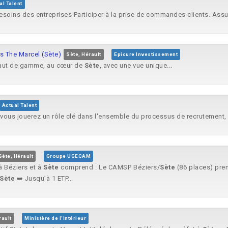
al Talent
esoins des entreprises Participer à la prise de commandes clients. Assur
s The Marcel (Sète)
Sète, Hérault
Epicure Investissement
 haut de gamme, au cœur de
Sète
, avec une vue unique...
Actual Talent
vous jouerez un rôle clé dans l'ensemble du processus de recrutement, en
Sète, Hérault
Groupe UGECAM
à Béziers et à
Sète
comprend : Le CAMSP Béziers/
Sète
(86 places) pren
Sète
➡️ Jusqu’à 1 ETP...
rault
Ministère de l'Intérieur