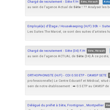
Chargé de recrutement - Sète F/H
Sète, Hérault
Actu
au sein de l'agence Actual de
Sète
! ?? Analyser les b
Employé(e) d’Étage / Housekeeping (H/F) 30h – Suite
Les Suites The Marcel, ce sont des suites d’artistes
Chargé de recrutement - Sète (34) F/H
Sète, Hérault
au sein de l'agence ACTUAL de
Sète
(34).À ce poste, 
ORTHOPHONISTE (H/F) - CDI 0.50 ETP - CAMSP SETE
professionnelle) Le Centre Educatif et Médical, situé 
sein de notre établissement : ➡️ 0.5 ETP au CAMSP de
Délégué du préfet à Sète, Frontignan , Montpellier
Hé