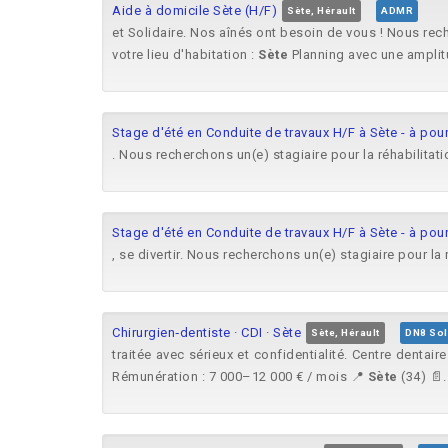
Aide à domicile Sète (H/F)
Sète, Hérault
ADMR
et Solidaire. Nos aînés ont besoin de vous ! Nous re
votre lieu d'habitation :
Sète
Planning avec une amplitu
Stage d'été en Conduite de travaux H/F à Sète - à pou
. Nous recherchons un(e) stagiaire pour la réhabilita
Stage d'été en Conduite de travaux H/F à Sète - à pou
, se divertir. Nous recherchons un(e) stagiaire pour l
Chirurgien‑dentiste · CDI · Sète
Sète, Hérault
DN8 Sol
traitée avec sérieux et confidentialité. Centre dentai
Rémunération : 7 000–12 000 € / mois 📍
Sète
(34) 📄..