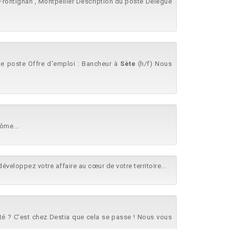
, Frontignan , Montpellier Description du poste Délégué
Le poste Offre d'emploi : Bancheur à
Sète
(h/f) Nous
ôme...
développez votre affaire au cœur de votre territoire...
ité ? C'est chez Destia que cela se passe ! Nous vous