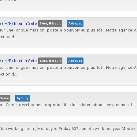
( H/F) Interim Sète
Sète, Hérault
Adéquat
r une longue mission. poste à pourvoir au plus tôt ! Notre agence A
ction d...
( H/F) Interim Sète
Sète, Hérault
Adéquat
r une longue mission. poste à pourvoir au plus tôt ! Notre agence A
ction d...
-Seine
Ayming
on Career development opportunities in an international environment LI..
ible working hours, Monday to Friday 60% remote work per year Modern