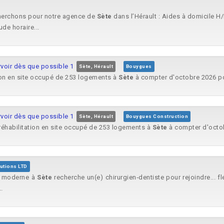
cherchons pour notre agence de
Sète
dans l’Hérault : Aides à domicile H/
de horaire...
rvoir dès que possible 1
Sète, Hérault
Bouygues
tion en site occupé de 253 logements à
Sète
à compter d'octobre 2026 po
rvoir dès que possible 1
Sète, Hérault
Bouygues Construction
a réhabilitation en site occupé de 253 logements à
Sète
à compter d'octob
utions LTD
re moderne à
Sète
recherche un(e) chirurgien‑dentiste pour rejoindre... f
.