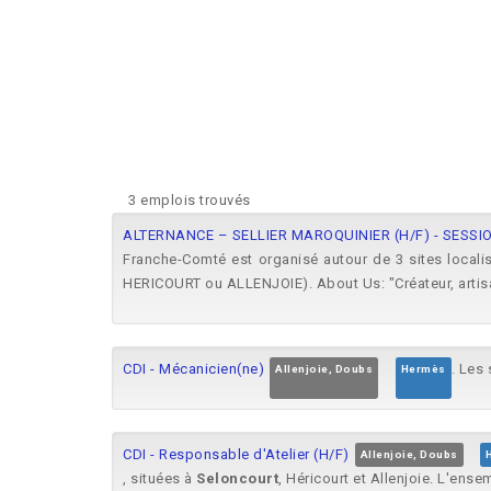
3 emplois trouvés
ALTERNANCE – SELLIER MAROQUINIER (H/F) - SESSIO
Franche-Comté est organisé autour de 3 sites local
HERICOURT ou ALLENJOIE). About Us: "Créateur, artisa
CDI - Mécanicien(ne)
. Les
Allenjoie, Doubs
Hermès
CDI - Responsable d'Atelier (H/F)
Allenjoie, Doubs
, situées à
Seloncourt
, Héricourt et Allenjoie. L'ens