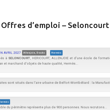
Offres d’emploi – Seloncourt
N AVRIL 2027
Allenjoie, Doubs
Hermès
isés à
SELONCOURT
, HERICOURT, ALLENJOIE et d'une école de formatio
n et marchand d'objets de haute qualité, Hermès...
 sites sont situés dans l'aire urbaine de Belfort-Montbéliard : la Manufac
Hermès
emble du périmètre représente plus de 900 personnes. Nous recrutons...