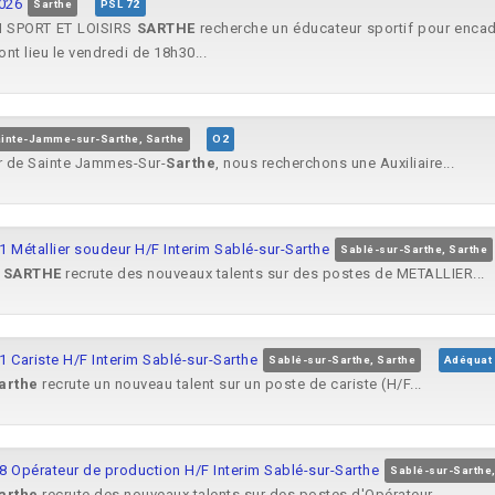
2026
Sarthe
PSL 72
 SPORT ET LOISIRS
SARTHE
recherche un éducateur sportif pour encadr
ont lieu le vendredi de 18h30...
inte-Jamme-sur-Sarthe, Sarthe
O2
ur de Sainte Jammes-Sur-
Sarthe
, nous recherchons une Auxiliaire...
1 Métallier soudeur H/F Interim Sablé-sur-Sarthe
Sablé-sur-Sarthe, Sarthe
R
SARTHE
recrute des nouveaux talents sur des postes de METALLIER...
 Cariste H/F Interim Sablé-sur-Sarthe
Sablé-sur-Sarthe, Sarthe
Adéquat
arthe
recrute un nouveau talent sur un poste de cariste (H/F...
8 Opérateur de production H/F Interim Sablé-sur-Sarthe
Sablé-sur-Sarthe,
arthe
recrute des nouveaux talents sur des postes d'Opérateur...