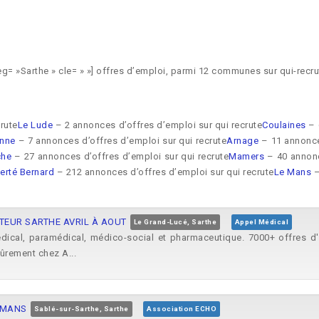
g= »Sarthe » cle= » »] offres d’emploi, parmi 12 communes sur qui-recr
rute
Le Lude
– 2 annonces d’offres d’emploi sur qui recrute
Coulaines
– 
nne
– 7 annonces d’offres d’emploi sur qui recrute
Arnage
– 11 annonces
che
– 27 annonces d’offres d’emploi sur qui recrute
Mamers
– 40 annonc
erté Bernard
– 212 annonces d’offres d’emploi sur qui recrute
Le Mans
–
TEUR SARTHE AVRIL À AOUT
Le Grand-Lucé, Sarthe
Appel Médical
dical, paramédical, médico-social et pharmaceutique. 7000+ offres d
sûrement chez A...
E MANS
Sablé-sur-Sarthe, Sarthe
Association ECHO