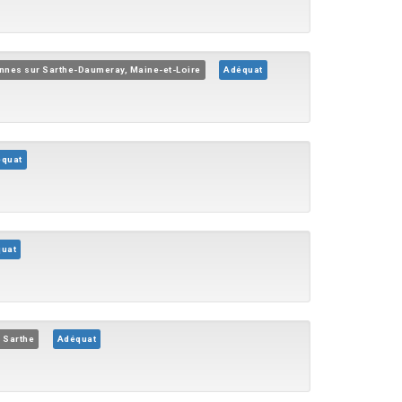
nes sur Sarthe-Daumeray, Maine-et-Loire
Adéquat
quat
uat
 Sarthe
Adéquat