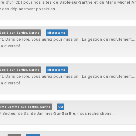
re d'un CDI pour nos sites de Sablé-sur-
Sarthe
et du Mans Michel Ang
 des déplacement possibles...
Sablé-sur-Sarthe, Sarthe
Mistertemp'
t. Dans ce rôle, vous aurez pour mission : La gestion du recrutement... 
a diversité...
Sablé-sur-Sarthe, Sarthe
Mistertemp'
t. Dans ce rôle, vous aurez pour mission : La gestion du recrutement... 
a diversité...
inte-Jamme-sur-Sarthe, Sarthe
O2
 ! Secteur de Sainte Jammes-Sur-
Sarthe
, nous recherchons...