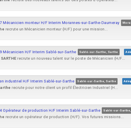
797 Mécanicien monteur H/F Interim Morannes-sur-Sarthe-Daumeray
Moran
he
recrute un Mécanicien monteur (H/F) pour une mission...
9 Mécanicien H/F Interim Sablé-sur-Sarthe
Sablé-sur-Sarthe, Sarthe
Adé
R
SARTHE
recrute un nouveau talent sur le poste de Mécanicien (H/F...
en industriel H/F Interim Sablé-sur-Sarthe
Sablé-sur-Sarthe, Sarthe
Adéq
arthe
recrute pour notre client un profil Électricien Industriel (H...
4 Opérateur de production H/F Interim Sablé-sur-Sarthe
Sablé-sur-Sarthe,
he
recrute un opérateur de production (H/F). Vos futures missions...