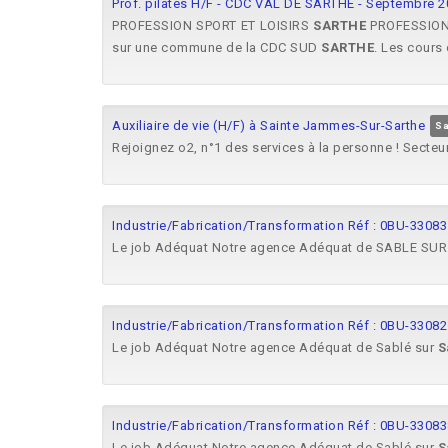
Prof. pilates H/F - CDC VAL DE SARTHE - Septembre 
PROFESSION SPORT ET LOISIRS
SARTHE
PROFESSION
sur une commune de la CDC SUD
SARTHE
. Les cours 
Auxiliaire de vie (H/F) à Sainte Jammes-Sur-Sarthe
Sa
Rejoignez o2, n°1 des services à la personne ! Secte
Industrie/Fabrication/Transformation Réf : 0BU-33083
Le job Adéquat Notre agence Adéquat de SABLE SU
Industrie/Fabrication/Transformation Réf : 0BU-330821
Le job Adéquat Notre agence Adéquat de Sablé sur
S
Industrie/Fabrication/Transformation Réf : 0BU-33083
Le job Adéquat Notre agence Adéquat de Sablé sur
S