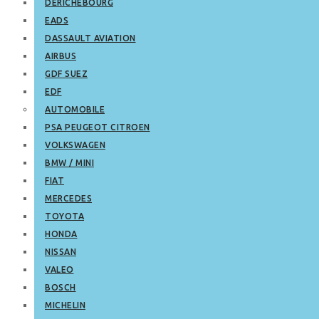
DERICHEBOURG
EADS
DASSAULT AVIATION
AIRBUS
GDF SUEZ
EDF
AUTOMOBILE
PSA PEUGEOT CITROEN
VOLKSWAGEN
BMW / MINI
FIAT
MERCEDES
TOYOTA
HONDA
NISSAN
VALEO
BOSCH
MICHELIN