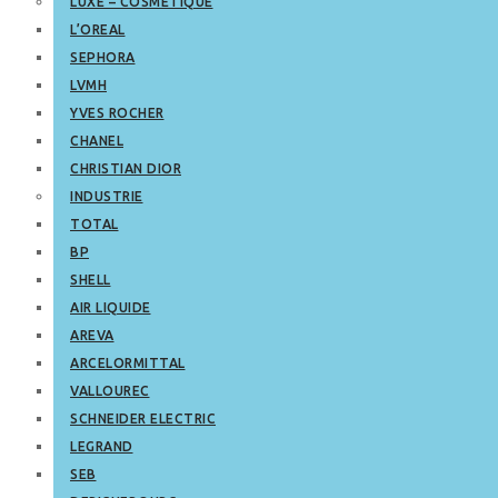
LUXE – COSMETIQUE
L’OREAL
SEPHORA
LVMH
YVES ROCHER
CHANEL
CHRISTIAN DIOR
INDUSTRIE
TOTAL
BP
SHELL
AIR LIQUIDE
AREVA
ARCELORMITTAL
VALLOUREC
SCHNEIDER ELECTRIC
LEGRAND
SEB