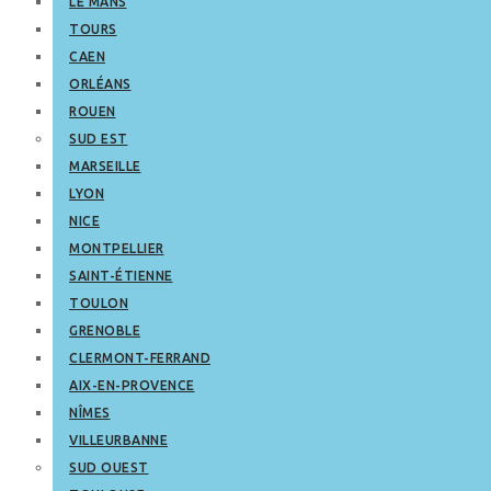
LE MANS
TOURS
CAEN
ORLÉANS
ROUEN
SUD EST
MARSEILLE
LYON
NICE
MONTPELLIER
SAINT-ÉTIENNE
TOULON
GRENOBLE
CLERMONT-FERRAND
AIX-EN-PROVENCE
NÎMES
VILLEURBANNE
SUD OUEST