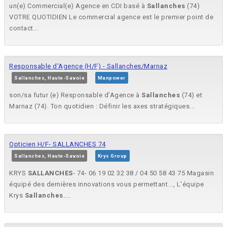
un(e) Commercial(e) Agence en CDI basé à
Sallanches
(74)
VOTRE QUOTIDIEN Le commercial agence est le premier point de
contact...
Responsable d'Agence (H/F) - Sallanches/Marnaz
Sallanches, Haute-Savoie
Manpower
son/sa futur (e) Responsable d’Agence à
Sallanches
(74) et
Marnaz (74). Ton quotidien : Définir les axes stratégiques...
Opticien H/F- SALLANCHES 74
Sallanches, Haute-Savoie
Krys Group
KRYS
SALLANCHES
- 74- 06 19 02 32 38 / 04 50 58 43 75 Magasin
équipé des dernières innovations vous permettant..., L'équipe
Krys
Sallanches
....