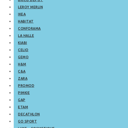
LEROY MERLIN
IKEA
HABITAT
CONFORAMA
LA HALLE
KIABI
CELIO
GEMO
H&M
C&A
ZARA
PROMOD
PIMKIE
GAP
ETAM
DECATHLON
GO SPORT