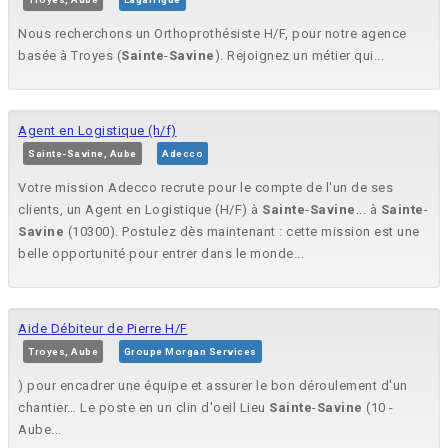
Nous recherchons un Orthoprothésiste H/F, pour notre agence
basée à Troyes (
Sainte
-
Savine
). Rejoignez un métier qui...
Agent en Logistique (h/f)
Sainte-Savine, Aube
Adecco
Votre mission Adecco recrute pour le compte de l'un de ses
clients, un Agent en Logistique (H/F) à
Sainte
-
Savine
... à
Sainte
-
Savine
(10300). Postulez dès maintenant : cette mission est une
belle opportunité pour entrer dans le monde...
Aide Débiteur de Pierre H/F
Troyes, Aube
Groupe Morgan Services
) pour encadrer une équipe et assurer le bon déroulement d'un
chantier… Le poste en un clin d'oeil Lieu
Sainte
-
Savine
(10 -
Aube...