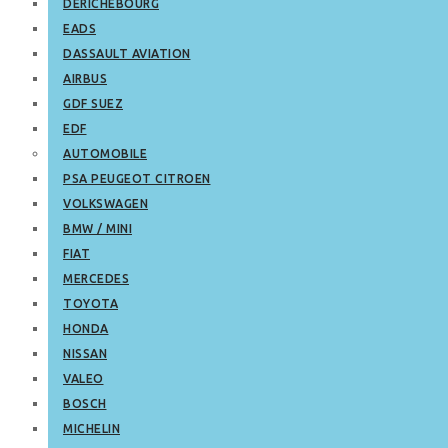
DERICHEBOURG
EADS
DASSAULT AVIATION
AIRBUS
GDF SUEZ
EDF
AUTOMOBILE
PSA PEUGEOT CITROEN
VOLKSWAGEN
BMW / MINI
FIAT
MERCEDES
TOYOTA
HONDA
NISSAN
VALEO
BOSCH
MICHELIN