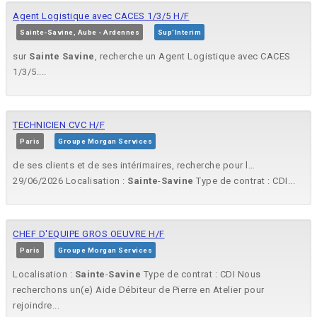
Agent Logistique avec CACES 1/3/5 H/F
Sainte-Savine, Aube - Ardennes
Sup'Interim
sur
Sainte
Savine
, recherche un Agent Logistique avec CACES
1/3/5....
TECHNICIEN CVC H/F
Paris
Groupe Morgan Services
de ses clients et de ses intérimaires, recherche pour l…
29/06/2026 Localisation :
Sainte
-
Savine
Type de contrat : CDI...
CHEF D'EQUIPE GROS OEUVRE H/F
Paris
Groupe Morgan Services
Localisation :
Sainte
-
Savine
Type de contrat : CDI Nous
recherchons un(e) Aide Débiteur de Pierre en Atelier pour
rejoindre...