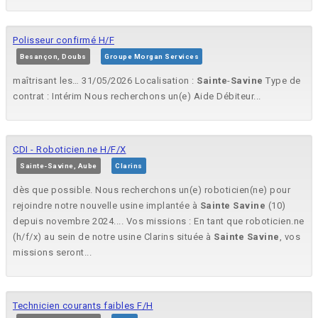
Polisseur confirmé H/F
Besançon, Doubs
Groupe Morgan Services
maîtrisant les… 31/05/2026 Localisation :
Sainte
-
Savine
Type de
contrat : Intérim Nous recherchons un(e) Aide Débiteur...
CDI - Roboticien.ne H/F/X
Sainte-Savine, Aube
Clarins
dès que possible. Nous recherchons un(e) roboticien(ne) pour
rejoindre notre nouvelle usine implantée à
Sainte
Savine
(10)
depuis novembre 2024.... Vos missions : En tant que roboticien.ne
(h/f/x) au sein de notre usine Clarins située à
Sainte
Savine
, vos
missions seront...
Technicien courants faibles F/H