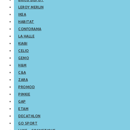
LEROY MERLIN
IKEA
HABITAT
CONFORAMA
LA HALLE
KIABI
CELIO
GEMO
H&M
C&A
ZARA
PROMOD
PIMKIE
GAP
ETAM
DECATHLON
GO SPORT