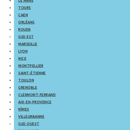
LE MANS
TOURS
CAEN
ORLÉANS
ROUEN
SUD EST
MARSEILLE
LYON
NICE
MONTPELLIER
SAINT-ÉTIENNE
TOULON
GRENOBLE
CLERMONT-FERRAND
AIX-EN-PROVENCE
NÎMES
VILLEURBANNE
SUD OUEST