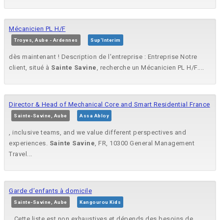
Mécanicien PL H/F
Troyes, Aube - Ardennes
Sup'Interim
dès maintenant ! Description de l'entreprise : Entreprise Notre
client, situé à
Sainte
Savine
, recherche un Mécanicien PL H/F....
Director & Head of Mechanical Core and Smart Residential France
Sainte-Savine, Aube
Assa Abloy
, inclusive teams, and we value different perspectives and
experiences.
Sainte
Savine
, FR, 10300 General Management
Travel...
Garde d’enfants à domicile
Sainte-Savine, Aube
Kangourou Kids
.. Cette liste est non exhaustives et dépends des besoins de