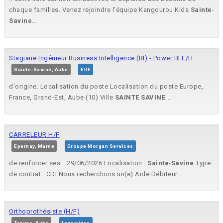
chaque familles. Venez rejoindre l'équipe Kangourou Kids
Sainte
-
Savine
...
Stagiaire Ingénieur Business Intelligence (BI) - Power BI F/H
Sainte-Savine, Aube
EDF
d'origine. Localisation du poste Localisation du poste Europe,
France, Grand-Est, Aube (10) Ville
SAINTE
SAVINE
...
CARRELEUR H/F
Epernay, Marne
Groupe Morgan Services
de renforcer ses… 29/06/2026 Localisation :
Sainte
-
Savine
Type
de contrat : CDI Nous recherchons un(e) Aide Débiteur...
Orthoprothésiste (H/F)
Troyes, Aube
Lagarrigue