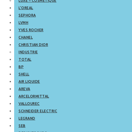
LUXE – COSMETIQUE
L’OREAL
SEPHORA
LVMH
YVES ROCHER
CHANEL
CHRISTIAN DIOR
INDUSTRIE
TOTAL
BP
SHELL
AIR LIQUIDE
AREVA
ARCELORMITTAL
VALLOUREC
SCHNEIDER ELECTRIC
LEGRAND
SEB