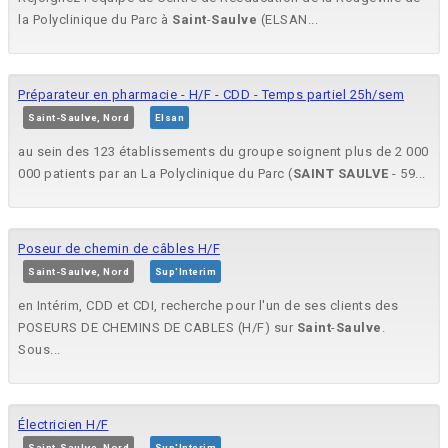
la Polyclinique du Parc à
Saint
-
Saulve
(ELSAN...
Préparateur en pharmacie - H/F - CDD - Temps partiel 25h/sem
Saint-Saulve, Nord
Elsan
au sein des 123 établissements du groupe soignent plus de 2 000
000 patients par an La Polyclinique du Parc (
SAINT
SAULVE
- 59...
Poseur de chemin de câbles H/F
Saint-Saulve, Nord
Sup'Interim
en Intérim, CDD et CDI, recherche pour l'un de ses clients des
POSEURS DE CHEMINS DE CABLES (H/F) sur
Saint
-
Saulve
.
Sous...
Électricien H/F
Saint-Saulve, Nord
Sup'Interim