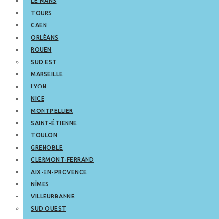
LE MANS
TOURS
CAEN
ORLÉANS
ROUEN
SUD EST
MARSEILLE
LYON
NICE
MONTPELLIER
SAINT-ÉTIENNE
TOULON
GRENOBLE
CLERMONT-FERRAND
AIX-EN-PROVENCE
NÎMES
VILLEURBANNE
SUD OUEST