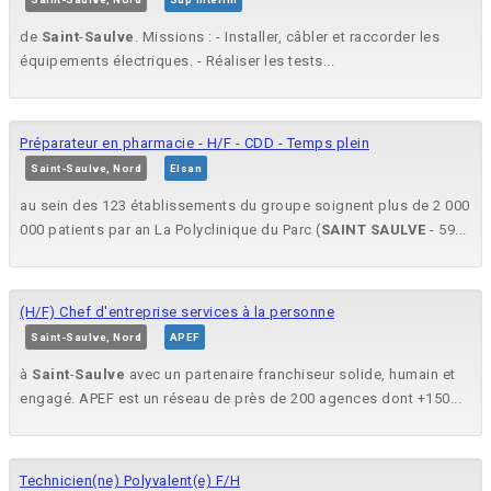
de
Saint
-
Saulve
. Missions : - Installer, câbler et raccorder les
équipements électriques. - Réaliser les tests...
Préparateur en pharmacie - H/F - CDD - Temps plein
Saint-Saulve, Nord
Elsan
au sein des 123 établissements du groupe soignent plus de 2 000
000 patients par an La Polyclinique du Parc (
SAINT
SAULVE
- 59...
(H/F) Chef d'entreprise services à la personne
Saint-Saulve, Nord
APEF
à
Saint
-
Saulve
avec un partenaire franchiseur solide, humain et
engagé. APEF est un réseau de près de 200 agences dont +150...
Technicien(ne) Polyvalent(e) F/H