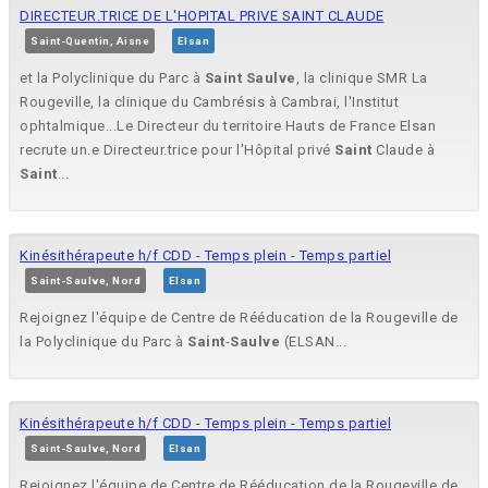
DIRECTEUR.TRICE DE L'HOPITAL PRIVE SAINT CLAUDE
Saint-Quentin, Aisne
Elsan
et la Polyclinique du Parc à
Saint
Saulve
, la clinique SMR La
Rougeville, la clinique du Cambrésis à Cambrai, l'Institut
ophtalmique...Le Directeur du territoire Hauts de France Elsan
recrute un.e Directeur.trice pour l'Hôpital privé
Saint
Claude à
Saint
...
Kinésithérapeute h/f CDD - Temps plein - Temps partiel
Saint-Saulve, Nord
Elsan
Rejoignez l'équipe de Centre de Rééducation de la Rougeville de
la Polyclinique du Parc à
Saint
-
Saulve
(ELSAN...
Kinésithérapeute h/f CDD - Temps plein - Temps partiel
Saint-Saulve, Nord
Elsan
Rejoignez l'équipe de Centre de Rééducation de la Rougeville de