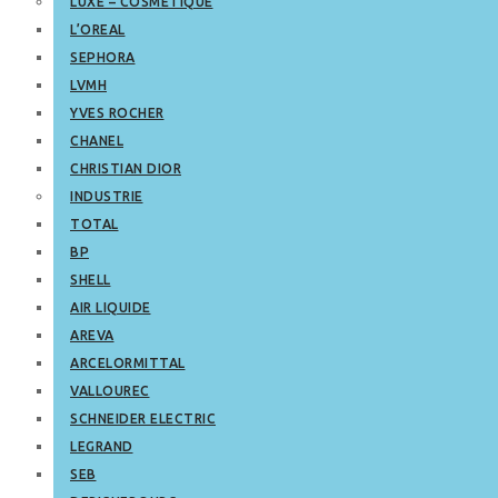
LUXE – COSMETIQUE
L’OREAL
SEPHORA
LVMH
YVES ROCHER
CHANEL
CHRISTIAN DIOR
INDUSTRIE
TOTAL
BP
SHELL
AIR LIQUIDE
AREVA
ARCELORMITTAL
VALLOUREC
SCHNEIDER ELECTRIC
LEGRAND
SEB