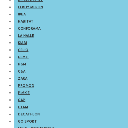
LEROY MERLIN
IKEA
HABITAT
CONFORAMA
LA HALLE
KIABI
CELIO
GEMO
H&M
C&A
ZARA
PROMOD
PIMKIE
GAP
ETAM
DECATHLON
GO SPORT