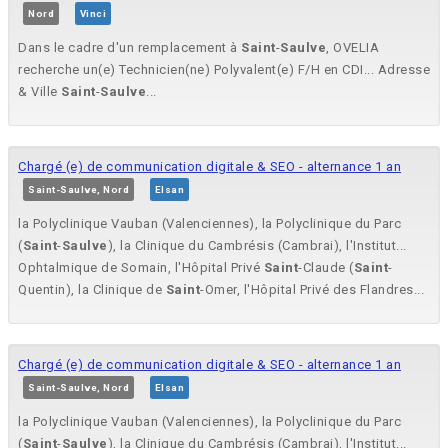
Nord
Vinci
Dans le cadre d'un remplacement à
Saint
-
Saulve
, OVELIA
recherche un(e) Technicien(ne) Polyvalent(e) F/H en CDI... Adresse
& Ville
Saint
-
Saulve
...
Chargé (e) de communication digitale & SEO - alternance 1 an
Saint-Saulve, Nord
Elsan
la Polyclinique Vauban (Valenciennes), la Polyclinique du Parc
(
Saint
-
Saulve
), la Clinique du Cambrésis (Cambrai), l'Institut...
Ophtalmique de Somain, l'Hôpital Privé
Saint
-Claude (
Saint
-
Quentin), la Clinique de
Saint
-Omer, l'Hôpital Privé des Flandres...
Chargé (e) de communication digitale & SEO - alternance 1 an
Saint-Saulve, Nord
Elsan
la Polyclinique Vauban (Valenciennes), la Polyclinique du Parc
(
Saint
-
Saulve
), la Clinique du Cambrésis (Cambrai), l'Institut...