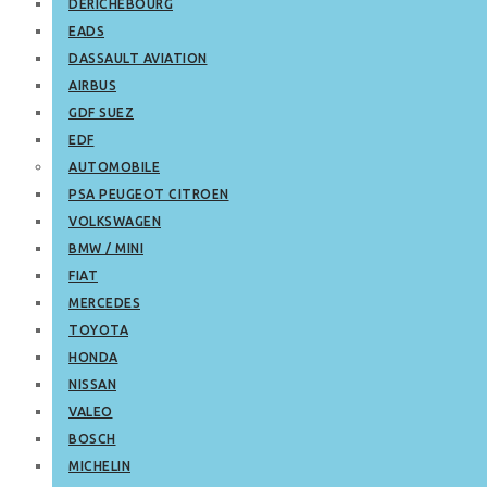
DERICHEBOURG
EADS
DASSAULT AVIATION
AIRBUS
GDF SUEZ
EDF
AUTOMOBILE
PSA PEUGEOT CITROEN
VOLKSWAGEN
BMW / MINI
FIAT
MERCEDES
TOYOTA
HONDA
NISSAN
VALEO
BOSCH
MICHELIN