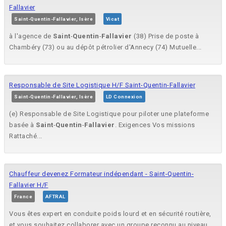
Fallavier
Saint-Quentin-Fallavier, Isère
Vicat
à l'agence de
Saint
-
Quentin
-
Fallavier
(38) Prise de poste à
Chambéry (73) ou au dépôt pétrolier d'Annecy (74) Mutuelle...
Responsable de Site Logistique H/F Saint-Quentin-Fallavier
Saint-Quentin-Fallavier, Isère
LD Connexion
(e) Responsable de Site Logistique pour piloter une plateforme
basée à
Saint
-
Quentin
-
Fallavier
. Exigences Vos missions
Rattaché...
Chauffeur devenez Formateur indépendant - Saint-Quentin-
Fallavier H/F
France
AFTRAL
Vous êtes expert en conduite poids lourd et en sécurité routière,
et vous souhaitez collaborer avec un groupe reconnu au niveau