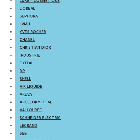
LUXE – COSMETIQUE
L’OREAL
SEPHORA
LVMH
YVES ROCHER
CHANEL
CHRISTIAN DIOR
INDUSTRIE
TOTAL
BP
SHELL
AIR LIQUIDE
AREVA
ARCELORMITTAL
VALLOUREC
SCHNEIDER ELECTRIC
LEGRAND
SEB