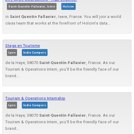
Saint-Quentin-Fallavier, Isère
Holcim
in
Saint
Quentin
Fallavier
, Isere, France. You will join a world
class team that works at the forefront of Holcim's data...
Stage en Tourisme
Lyon
Indie Campers
de la Haye, 38070
Saint
-
Quentin
-
Fallavier
, France. As our
Tourism & Operations Intern, you'll be the friendly face of our
brand...
Tourism & Operations Internship
Lyon
Indie Campers
de la Haye, 38070
Saint
-
Quentin
-
Fallavier
, France. As our
Tourism & Operations Intern, you'll be the friendly face of our
brand...