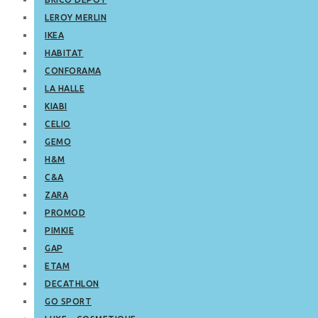
LEROY MERLIN
IKEA
HABITAT
CONFORAMA
LA HALLE
KIABI
CELIO
GEMO
H&M
C&A
ZARA
PROMOD
PIMKIE
GAP
ETAM
DECATHLON
GO SPORT