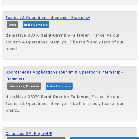
Tourism & Operations Internship - Erasmus+
Lyon
Indie Campers
de la Haye, 38070
Saint
-
Quentin
-
Fallavier
, France. As our
Tourism & Operations Intern, you'll be the friendly face of our
brand...
Spontaneous Application | Tourism & Operations Internship -
Erasmus+
Bordeaux, Gironde
Indie Campers
de la Haye, 38070
Saint
-
Quentin
-
Fallavier
, France. As our
Tourism & Operations Intern, you'll be the friendly face of our
brand...
Chauffeur SPL Frigo H/F