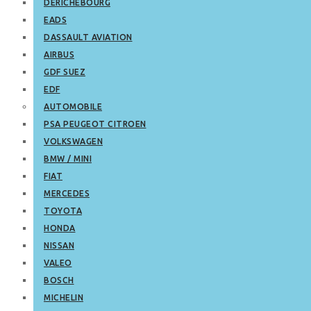
DERICHEBOURG
EADS
DASSAULT AVIATION
AIRBUS
GDF SUEZ
EDF
AUTOMOBILE
PSA PEUGEOT CITROEN
VOLKSWAGEN
BMW / MINI
FIAT
MERCEDES
TOYOTA
HONDA
NISSAN
VALEO
BOSCH
MICHELIN