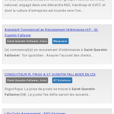
national, engagé dans une démarche RSE, Handicap et QVCT, et
dont la culture d'entreprise est tournée vers l'inn...
Assistant Commercial en Recrutement Intérimaires H/F - St-
Quentin-Fallavier
Saint-Quentin-Fallavier, Isère
Manpower
(e) commercial(e) en recrutement d’intérimaires à
Saint
-
Quentin
-
Fallavier
. Ton quotidien : Assurer l’accueil des clients...
CONDUCTEUR PL FRIGO A ST QUENTIN FALLAVIER EN CDI
Saint-Quentin-Fallavier, Isère
GT Solutions
frigorifique. La prise de poste se trouve à
Saint
-
Quentin
-
Fallavier
(38). Le poste Tes défis seront les suivants...
Life Cycle Assessment - R&D Engineer