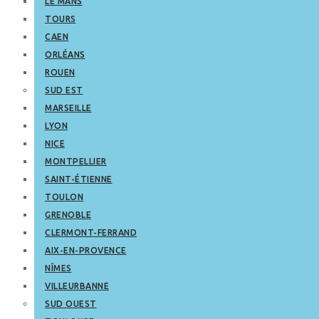
LE MANS
TOURS
CAEN
ORLÉANS
ROUEN
SUD EST
MARSEILLE
LYON
NICE
MONTPELLIER
SAINT-ÉTIENNE
TOULON
GRENOBLE
CLERMONT-FERRAND
AIX-EN-PROVENCE
NÎMES
VILLEURBANNE
SUD OUEST