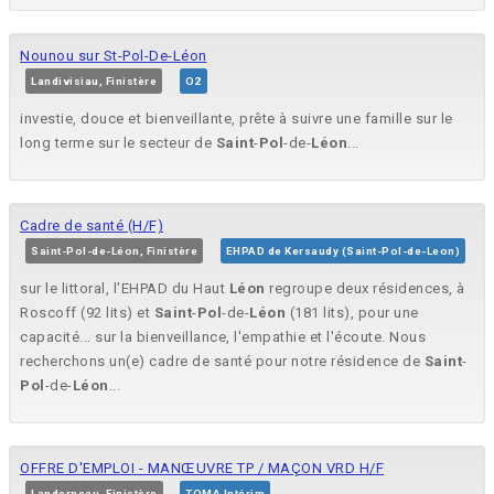
Nounou sur St-Pol-De-Léon
Landivisiau, Finistère
O2
investie, douce et bienveillante, prête à suivre une famille sur le
long terme sur le secteur de
Saint
-
Pol
-de-
Léon
...
Cadre de santé (H/F)
Saint-Pol-de-Léon, Finistère
EHPAD de Kersaudy (Saint-Pol-de-Leon)
sur le littoral, l'EHPAD du Haut
Léon
regroupe deux résidences, à
Roscoff (92 lits) et
Saint
-
Pol
-de-
Léon
(181 lits), pour une
capacité... sur la bienveillance, l'empathie et l'écoute. Nous
recherchons un(e) cadre de santé pour notre résidence de
Saint
-
Pol
-de-
Léon
...
OFFRE D'EMPLOI - MANŒUVRE TP / MAÇON VRD H/F
Landerneau, Finistère
TOMA Intérim