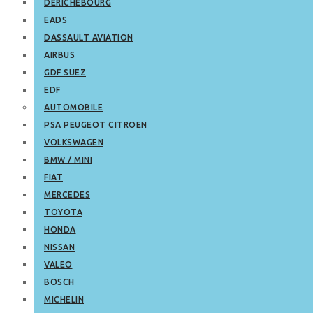
DERICHEBOURG
EADS
DASSAULT AVIATION
AIRBUS
GDF SUEZ
EDF
AUTOMOBILE
PSA PEUGEOT CITROEN
VOLKSWAGEN
BMW / MINI
FIAT
MERCEDES
TOYOTA
HONDA
NISSAN
VALEO
BOSCH
MICHELIN