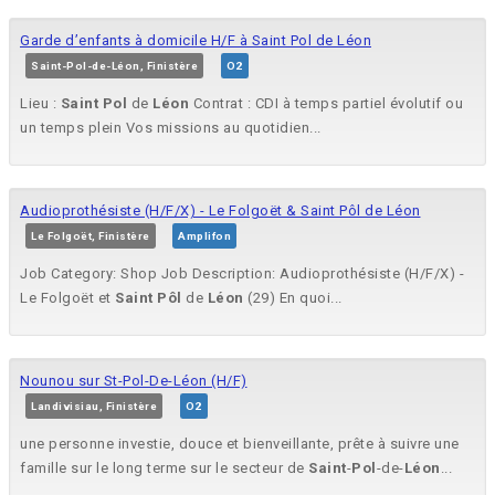
Garde d’enfants à domicile H/F à Saint Pol de Léon
Saint-Pol-de-Léon, Finistère
O2
Lieu :
Saint
Pol
de
Léon
Contrat : CDI à temps partiel évolutif ou
un temps plein Vos missions au quotidien...
Audioprothésiste (H/F/X) - Le Folgoët & Saint Pôl de Léon
Le Folgoët, Finistère
Amplifon
Job Category: Shop Job Description: Audioprothésiste (H/F/X) -
Le Folgoët et
Saint
Pôl
de
Léon
(29) En quoi...
Nounou sur St-Pol-De-Léon (H/F)
Landivisiau, Finistère
O2
une personne investie, douce et bienveillante, prête à suivre une
famille sur le long terme sur le secteur de
Saint
-
Pol
-de-
Léon
...