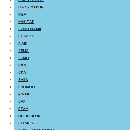
LEROY MERLIN
IKEA
HABITAT
CONFORAMA
LA HALLE
KIABI
CELIO
GEMO
H&M
C&A
ZARA
PROMOD
PIMKIE
GAP
ETAM
DECATHLON
GO SPORT