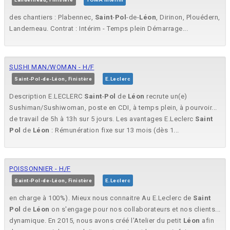
des chantiers : Plabennec,
Saint
-
Pol
-de-
Léon
, Dirinon, Plouédern,
Landerneau. Contrat : Intérim - Temps plein Démarrage...
SUSHI MAN/WOMAN - H/F
Saint-Pol-de-Léon, Finistère
E.Leclerc
Description E.LECLERC
Saint
-
Pol
de
Léon
recrute un(e)
Sushiman/Sushiwoman, poste en CDI, à temps plein, à pourvoir...
de travail de 5h à 13h sur 5 jours. Les avantages E.Leclerc
Saint
Pol
de
Léon
: Rémunération fixe sur 13 mois (dès 1...
POISSONNIER - H/F
Saint-Pol-de-Léon, Finistère
E.Leclerc
en charge à 100%). Mieux nous connaitre Au E.Leclerc de
Saint
Pol
de
Léon
on s'engage pour nos collaborateurs et nos clients...
dynamique. En 2015, nous avons créé l'Atelier du petit
Léon
afin