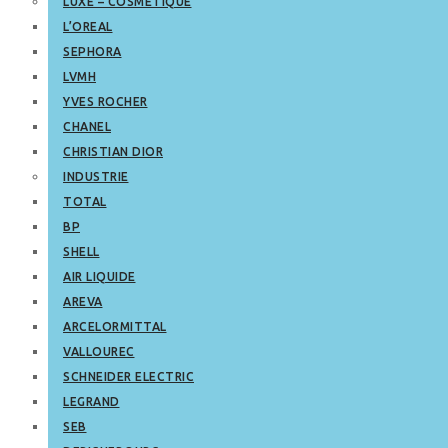
LUXE – COSMETIQUE
L’OREAL
SEPHORA
LVMH
YVES ROCHER
CHANEL
CHRISTIAN DIOR
INDUSTRIE
TOTAL
BP
SHELL
AIR LIQUIDE
AREVA
ARCELORMITTAL
VALLOUREC
SCHNEIDER ELECTRIC
LEGRAND
SEB