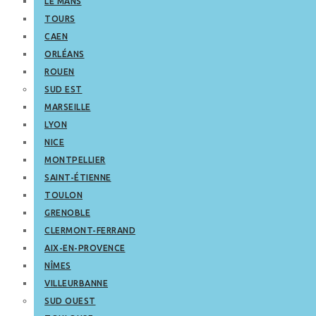
LE MANS
TOURS
CAEN
ORLÉANS
ROUEN
SUD EST
MARSEILLE
LYON
NICE
MONTPELLIER
SAINT-ÉTIENNE
TOULON
GRENOBLE
CLERMONT-FERRAND
AIX-EN-PROVENCE
NÎMES
VILLEURBANNE
SUD OUEST