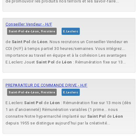
de promouvoir les produits nos terroirs et les savoir-faire...
Conseiller Vendeur - H/F
Saint-Pol-de-Léon, Finistère
E.Leclerc
de
Saint
Pol
de
Léon
. Nous recrutons un Conseiller-Vendeur en
CDI (H/F) à temps partiel 30 heures/semaines. Vous intégrez...
importance au travail en équipe et à la cohésion Les avantages
E.Leclerc Jouet
Saint
Pol
de
Léon
: Rémunération fixe sur 13...
PREPARATEUR DE COMMANDE DRIVE - H/F
Saint-Pol-de-Léon, Finistère
E.Leclerc
E.Leclerc
Saint
Pol
de
Léon
: Rémunération fixe sur 13 mois (dès
1 an d'ancienneté) Rémunération variables (1 prime... nous
connaitre Notre hypermarché implanté sur
Saint
Pol
de
Léon
depuis 1955 se distingue aujourd'hui par la créativité...