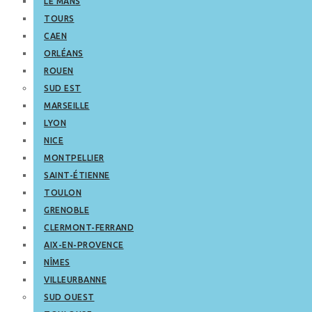
LE MANS
TOURS
CAEN
ORLÉANS
ROUEN
SUD EST
MARSEILLE
LYON
NICE
MONTPELLIER
SAINT-ÉTIENNE
TOULON
GRENOBLE
CLERMONT-FERRAND
AIX-EN-PROVENCE
NÎMES
VILLEURBANNE
SUD OUEST