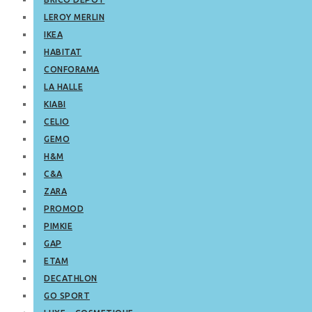
LEROY MERLIN
IKEA
HABITAT
CONFORAMA
LA HALLE
KIABI
CELIO
GEMO
H&M
C&A
ZARA
PROMOD
PIMKIE
GAP
ETAM
DECATHLON
GO SPORT