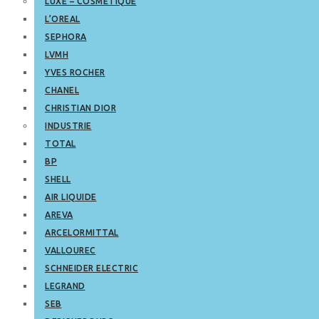
LUXE – COSMETIQUE
L’OREAL
SEPHORA
LVMH
YVES ROCHER
CHANEL
CHRISTIAN DIOR
INDUSTRIE
TOTAL
BP
SHELL
AIR LIQUIDE
AREVA
ARCELORMITTAL
VALLOUREC
SCHNEIDER ELECTRIC
LEGRAND
SEB