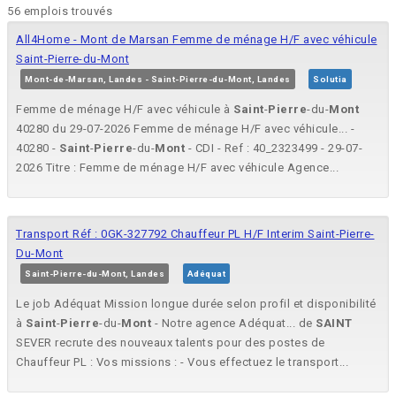
56 emplois trouvés
All4Home - Mont de Marsan Femme de ménage H/F avec véhicule
Saint-Pierre-du-Mont
Mont-de-Marsan, Landes - Saint-Pierre-du-Mont, Landes
Solutia
Femme de ménage H/F avec véhicule à
Saint
-
Pierre
-du-
Mont
40280 du 29-07-2026 Femme de ménage H/F avec véhicule... -
40280 -
Saint
-
Pierre
-du-
Mont
- CDI - Ref : 40_2323499 - 29-07-
2026 Titre : Femme de ménage H/F avec véhicule Agence...
Transport Réf : 0GK-327792 Chauffeur PL H/F Interim Saint-Pierre-
Du-Mont
Saint-Pierre-du-Mont, Landes
Adéquat
Le job Adéquat Mission longue durée selon profil et disponibilité
à
Saint
-
Pierre
-du-
Mont
- Notre agence Adéquat... de
SAINT
SEVER recrute des nouveaux talents pour des postes de
Chauffeur PL : Vos missions : - Vous effectuez le transport...