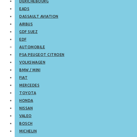
DERICHEBOURG
EADS
DASSAULT AVIATION
AIRBUS
GDF SUEZ
EDF
AUTOMOBILE
PSA PEUGEOT CITROEN
VOLKSWAGEN
BMW / MINI
FIAT
MERCEDES
TOYOTA
HONDA
NISSAN
VALEO
BOSCH
MICHELIN