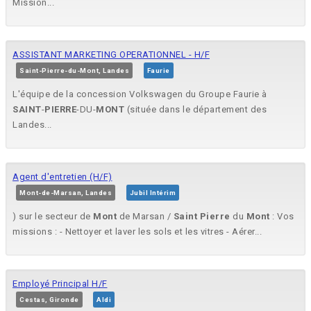
Mission...
ASSISTANT MARKETING OPERATIONNEL - H/F
Saint-Pierre-du-Mont, Landes
Faurie
L'équipe de la concession Volkswagen du Groupe Faurie à
SAINT
-
PIERRE
-DU-
MONT
(située dans le département des
Landes...
Agent d'entretien (H/F)
Mont-de-Marsan, Landes
Jubil Intérim
) sur le secteur de
Mont
de Marsan /
Saint
Pierre
du
Mont
: Vos
missions : - Nettoyer et laver les sols et les vitres - Aérer...
Employé Principal H/F
Cestas, Gironde
Aldi