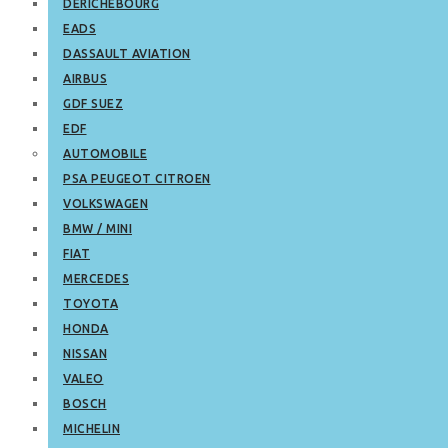
DERICHEBOURG
EADS
DASSAULT AVIATION
AIRBUS
GDF SUEZ
EDF
AUTOMOBILE
PSA PEUGEOT CITROEN
VOLKSWAGEN
BMW / MINI
FIAT
MERCEDES
TOYOTA
HONDA
NISSAN
VALEO
BOSCH
MICHELIN