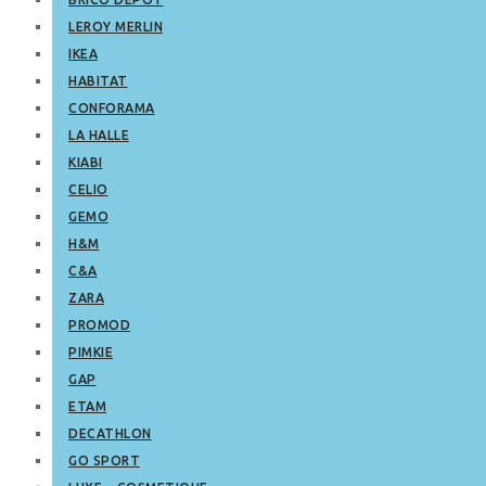
LEROY MERLIN
IKEA
HABITAT
CONFORAMA
LA HALLE
KIABI
CELIO
GEMO
H&M
C&A
ZARA
PROMOD
PIMKIE
GAP
ETAM
DECATHLON
GO SPORT