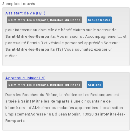
3 emplois trouvés
Assistant de vie (H/F)
Saint-Mître-les-Remparts, Bouches-du-Rhône
Groupe Destia
pour intervenir au domicile de bénéficiaires sur le secteur de
Saint
-
Mitre
-les-
Remparts
. Vos missions : Accompagnement... et
ponctualité Permis B et véhicule personnel appréciés Secteur :
Saint
-
Mitre
-les-
Remparts
(13) Vous souhaitez exercer un
métier...
Apprenti cuisinier H/F
Saint-Mître-les-Remparts, Bouches-du-Rhône
Clariane
Dans les Bouches-du-Rhône, la résidence Les Restanques est
située à
Saint
Mitre
les
Remparts
à une cinquantaine de
kilomètres... d'Alzheimer ou maladies apparentées. Localisation
EmplacementAdresse 18 Bd Jean Moulin, 13920
Saint
-
Mitre
-les-
Remparts
...