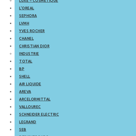
LUXE – COSMETIQUE
L’OREAL
SEPHORA
LVMH
YVES ROCHER
CHANEL
CHRISTIAN DIOR
INDUSTRIE
TOTAL
BP
SHELL
AIR LIQUIDE
AREVA
ARCELORMITTAL
VALLOUREC
SCHNEIDER ELECTRIC
LEGRAND
SEB