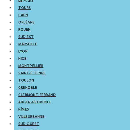
LE MANS
TOURS
CAEN
ORLÉANS
ROUEN
SUD EST
MARSEILLE
LYON
NICE
MONTPELLIER
SAINT-ÉTIENNE
TOULON
GRENOBLE
CLERMONT-FERRAND
AIX-EN-PROVENCE
NÎMES
VILLEURBANNE
SUD OUEST