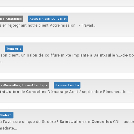
ire-Atlantique
ABOUTIR EMPLOI Vallet
en rejoignant notre client Votre mission : - Travail...
Temporis
son client, un salon de coiffure mixte implanté à
Saint
-
Julien
...-de-
Co
...
de-Concelles, Loire-Atlantique
Samsic Emploi
int
Julien
de
Concelles
Démarrage Aout / septembre Rémunération...
Sodexo
r à l'aventure unique de Sodexo !
Saint
-
Julien
-de-
Concelles
CDI... acce
médiate...