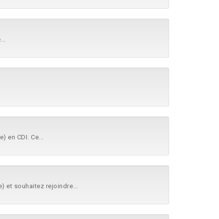
..
) en CDI. Ce...
) et souhaitez rejoindre...