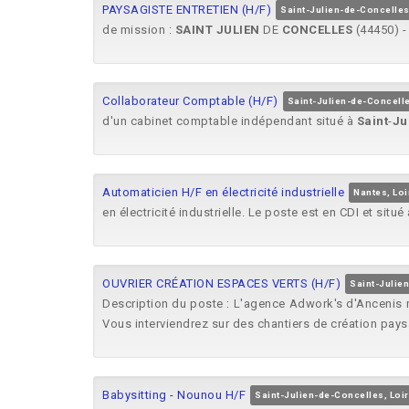
PAYSAGISTE ENTRETIEN (H/F)
Saint-Julien-de-Concelles
de mission :
SAINT
JULIEN
DE
CONCELLES
(44450) - 
Collaborateur Comptable (H/F)
Saint-Julien-de-Concelle
d'un cabinet comptable indépendant situé à
Saint
-
Ju
Automaticien H/F en électricité industrielle
Nantes, Loi
en électricité industrielle. Le poste est en CDI et situé
OUVRIER CRÉATION ESPACES VERTS (H/F)
Saint-Julie
Description du poste : L'agence Adwork's d'Ancenis r
Vous interviendrez sur des chantiers de création pays
Babysitting - Nounou H/F
Saint-Julien-de-Concelles, Loir