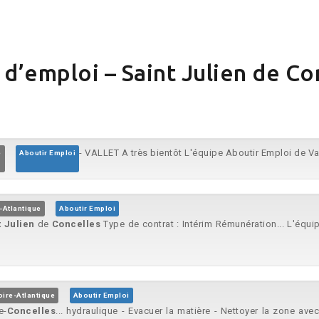
 d’emploi – Saint Julien de Co
- VALLET A très bientôt L'équipe Aboutir Emploi de Val
e
Aboutir Emploi
-Atlantique
Aboutir Emploi
t
Julien
de
Concelles
Type de contrat : Intérim Rémunération... L'équi
oire-Atlantique
Aboutir Emploi
e-
Concelles
... hydraulique - Evacuer la matière - Nettoyer la zone avec