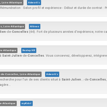
, Loire-Atlantique
Adwork's
Rémunération : Selon profil et expérience - Début et durée de contrat : Pr
s, Loire-Atlantique
Altineo
lien
-de-
Concelles
(44). Fort de plusieurs années d'expérience, notre ca
re-Atlantique
Nextep HR
 à
Saint
-
Julien
-de-
Concelles
. Vous concevrez, développerez, intégrerez
n-de-Concelles, Loire-Atlantique
Adwork's
echerche pour l'un de ses clients situé à
Saint
-
Julien
...-de-
Concelles
agère...
e-Atlantique
myKids!