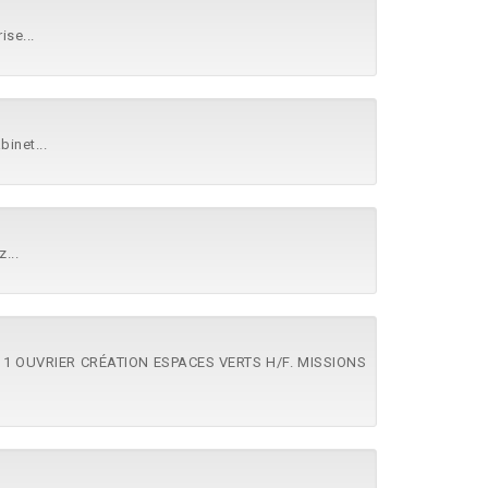
ise...
binet...
...
, 1 OUVRIER CRÉATION ESPACES VERTS H/F. MISSIONS