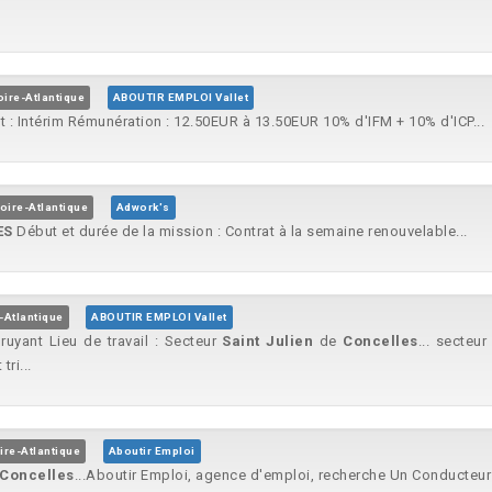
oire-Atlantique
ABOUTIR EMPLOI Vallet
 : Intérim Rémunération : 12.50EUR à 13.50EUR 10% d'IFM + 10% d'ICP...
oire-Atlantique
Adwork's
ES
Début et durée de la mission : Contrat à la semaine renouvelable...
-Atlantique
ABOUTIR EMPLOI Vallet
ruyant Lieu de travail : Secteur
Saint
Julien
de
Concelles
... secteu
ri...
ire-Atlantique
Aboutir Emploi
Concelles
...Aboutir Emploi, agence d'emploi, recherche Un Conducteur 