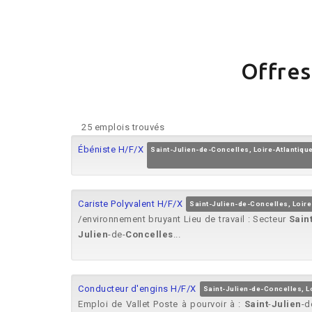
Offres
25 emplois trouvés
Ébéniste H/F/X
Saint-Julien-de-Concelles, Loire-Atlantiqu
Cariste Polyvalent H/F/X
Saint-Julien-de-Concelles, Loire
/environnement bruyant Lieu de travail : Secteur
Sain
Julien
-de-
Concelles
...
Conducteur d'engins H/F/X
Saint-Julien-de-Concelles, L
Emploi de Vallet Poste à pourvoir à :
Saint
-
Julien
-d