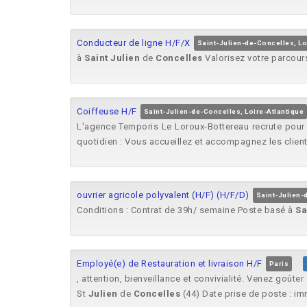
Conducteur de ligne H/F/X
Saint-Julien-de-Concelles, Lo
à
Saint
Julien
de
Concelles
Valorisez votre parcours 
Coiffeuse H/F
Saint-Julien-de-Concelles, Loire-Atlantique
L'agence Temporis Le Loroux-Bottereau recrute pour 
quotidien : Vous accueillez et accompagnez les clients
ouvrier agricole polyvalent (H/F) (H/F/D)
Saint-Julien-
Conditions : Contrat de 39h/ semaine Poste basé à
Sa
Employé(e) de Restauration et livraison H/F
Paris
, attention, bienveillance et convivialité. Venez goûte
St
Julien
de
Concelles
(44) Date prise de poste : im