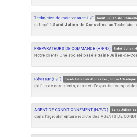
Technicien de maintenance H/F
Saint-Julien-de-Concelle
et basé à
Saint
-
Julien
-de-
Concelles
, un Technicien
PREPARATEURS DE COMMANDE (H/F/D)
Saint-Julien-
Notre client? Une société basé à
Saint
-
Julien
-de-
Co
Réviseur (H/F)
Saint-Julien-de-Concelles, Loire-Atlantique
de l'un de nos clients, cabinet d'expertise comptable
AGENT DE CONDITIONNEMENT (H/F/D)
Saint-Julien-de
dans l'agroalimentaire recrute des AGENTS DE CON