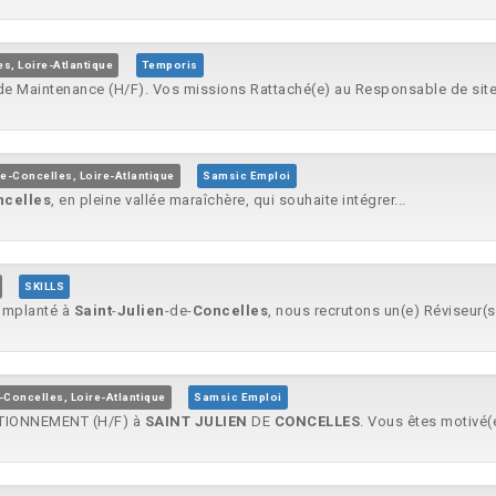
s, Loire-Atlantique
Temporis
 de Maintenance (H/F). Vos missions Rattaché(e) au Responsable de site.
de-Concelles, Loire-Atlantique
Samsic Emploi
ncelles
, en pleine vallée maraîchère, qui souhaite intégrer...
SKILLS
 implanté à
Saint
-
Julien
-de-
Concelles
, nous recrutons un(e) Réviseur(se
-Concelles, Loire-Atlantique
Samsic Emploi
DITIONNEMENT (H/F) à
SAINT
JULIEN
DE
CONCELLES
. Vous êtes motivé(e