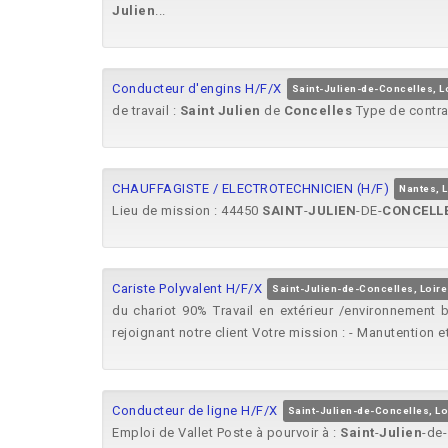
Julien
...
Conducteur d'engins H/F/X
Saint-Julien-de-Concelles, L
de travail :
Saint
Julien
de
Concelles
Type de contrat
CHAUFFAGISTE / ELECTROTECHNICIEN (H/F)
Nantes, L
Lieu de mission : 44450
SAINT
-
JULIEN
-DE-
CONCELL
Cariste Polyvalent H/F/X
Saint-Julien-de-Concelles, Loire
du chariot 90% Travail en extérieur /environnement b
rejoignant notre client Votre mission : - Manutention et t
Conducteur de ligne H/F/X
Saint-Julien-de-Concelles, Lo
Emploi de Vallet Poste à pourvoir à :
Saint
-
Julien
-de-