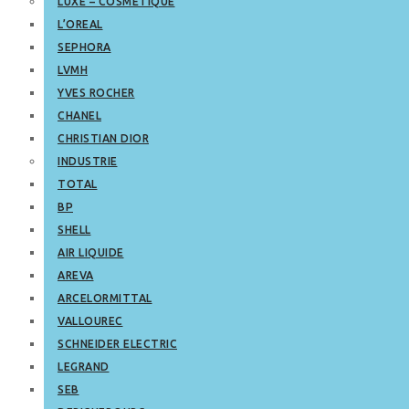
LUXE – COSMETIQUE
L’OREAL
SEPHORA
LVMH
YVES ROCHER
CHANEL
CHRISTIAN DIOR
INDUSTRIE
TOTAL
BP
SHELL
AIR LIQUIDE
AREVA
ARCELORMITTAL
VALLOUREC
SCHNEIDER ELECTRIC
LEGRAND
SEB