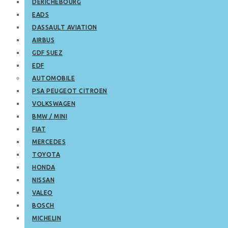
DERICHEBOURG
EADS
DASSAULT AVIATION
AIRBUS
GDF SUEZ
EDF
AUTOMOBILE
PSA PEUGEOT CITROEN
VOLKSWAGEN
BMW / MINI
FIAT
MERCEDES
TOYOTA
HONDA
NISSAN
VALEO
BOSCH
MICHELIN