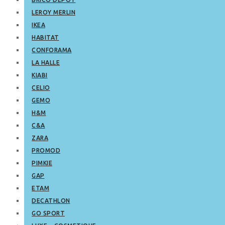
LEROY MERLIN
IKEA
HABITAT
CONFORAMA
LA HALLE
KIABI
CELIO
GEMO
H&M
C&A
ZARA
PROMOD
PIMKIE
GAP
ETAM
DECATHLON
GO SPORT