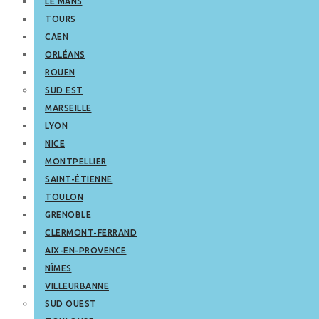
LE MANS
TOURS
CAEN
ORLÉANS
ROUEN
SUD EST
MARSEILLE
LYON
NICE
MONTPELLIER
SAINT-ÉTIENNE
TOULON
GRENOBLE
CLERMONT-FERRAND
AIX-EN-PROVENCE
NÎMES
VILLEURBANNE
SUD OUEST