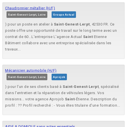
Chaudronnier métallier (H/F)
Saint-Genest-Lerpt, Loire
Groupe Actual
) pour un poste en atelier à
Saint
-
Genest
-
Lerpt
, 42530 FR. Ce
poste offre une opportunité de travail sur le long terme avec un
contrat de 60...L'entreprise L'agence Actual
Saint
Etienne
Bâtiment collabore avec une entreprise spécialisée dans les
travaux...
Mécanicien automobile (H/F)
Saint-Genest-Lerpt, Loire
Aprojob
) pour l'un de ses clients basé à
Saint
-
Genest
-
Lerpt
, spécialisé
dans l'entretien et la réparation de véhicules légers. Vos
missions... votre agence Aprojob
Saint
-Étienne. Description du
profil : ?? Profil recherché : - Vous êtes titulaire d'une formation...
AIDE A DOMICILE sans actes essentiels