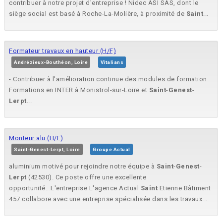
contribuer à notre projet d'entreprise ! Nidec ASI SAS, dont le
siège social est basé à Roche-La-Molière, à proximité de
Saint
...
Formateur travaux en hauteur (H/F)
Andrézieux-Bouthéon, Loire
Vitalians
- Contribuer à l'amélioration continue des modules de formation
Formations en INTER à Monistrol-sur-Loire et
Saint
-
Genest
-
Lerpt
...
Monteur alu (H/F)
Saint-Genest-Lerpt, Loire
Groupe Actual
aluminium motivé pour rejoindre notre équipe à
Saint
-
Genest
-
Lerpt
(42530). Ce poste offre une excellente
opportunité...L'entreprise L'agence Actual
Saint
Etienne Bâtiment
457 collabore avec une entreprise spécialisée dans les travaux...