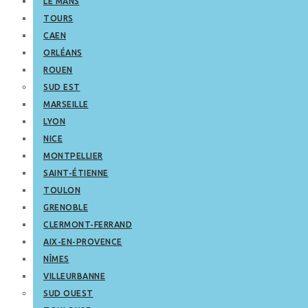
LE MANS
TOURS
CAEN
ORLÉANS
ROUEN
SUD EST
MARSEILLE
LYON
NICE
MONTPELLIER
SAINT-ÉTIENNE
TOULON
GRENOBLE
CLERMONT-FERRAND
AIX-EN-PROVENCE
NÎMES
VILLEURBANNE
SUD OUEST