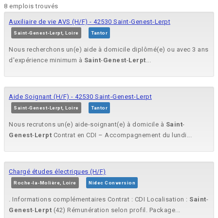
8 emplois trouvés
Auxiliaire de vie AVS (H/F) - 42530 Saint-Genest-Lerpt
Saint-Genest-Lerpt, Loire
Tantor
Nous recherchons un(e) aide à domicile diplômé(e) ou avec 3 ans
d'expérience minimum à
Saint
-
Genest
-
Lerpt
...
Aide Soignant (H/F) - 42530 Saint-Genest-Lerpt
Saint-Genest-Lerpt, Loire
Tantor
Nous recrutons un(e) aide-soignant(e) à domicile à
Saint
-
Genest
-
Lerpt
Contrat en CDI – Accompagnement du lundi...
Chargé études électriques (H/F)
Roche-la-Molière, Loire
Nidec Conversion
. Informations complémentaires Contrat : CDI Localisation :
Saint
-
Genest
-
Lerpt
(42) Rémunération selon profil. Package...