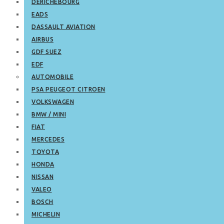
DERICHEBOURG
EADS
DASSAULT AVIATION
AIRBUS
GDF SUEZ
EDF
AUTOMOBILE
PSA PEUGEOT CITROEN
VOLKSWAGEN
BMW / MINI
FIAT
MERCEDES
TOYOTA
HONDA
NISSAN
VALEO
BOSCH
MICHELIN