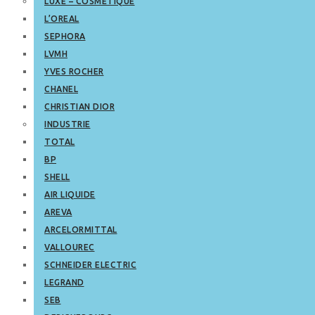
LUXE – COSMETIQUE
L’OREAL
SEPHORA
LVMH
YVES ROCHER
CHANEL
CHRISTIAN DIOR
INDUSTRIE
TOTAL
BP
SHELL
AIR LIQUIDE
AREVA
ARCELORMITTAL
VALLOUREC
SCHNEIDER ELECTRIC
LEGRAND
SEB