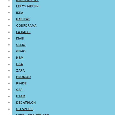
LEROY MERLIN
IKEA
HABITAT
CONFORAMA
LA HALLE
KIABI
CELIO
GEMO
H&M
C&A
ZARA
PROMOD
PIMKIE
GAP
ETAM
DECATHLON
GO SPORT