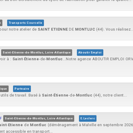
e
Transports Courcelle
our notre atelier de
SAINT
ETIENNE
DE
MONTLUC
(44). Vous réalisez..
Saint-Etienne-de-Montluc, Loire-Atlantique
Aboutir Emploi
oir à :
Saint
-
Étienne
-de-
Montluc
...Notre agence ABOUTIR EMPLOI ORV
tique
Partnaire
tils de travail. Basé à
Saint
-
Étienne
-de-
Montluc
(44), notre client...
F
Saint-Etienne-de-Montluc, Loire-Atlantique
E.Leclerc
aint
-
Etienne
de
Montluc
(déménagement à Malville en septembre 2026). 
nt accessible en transport...