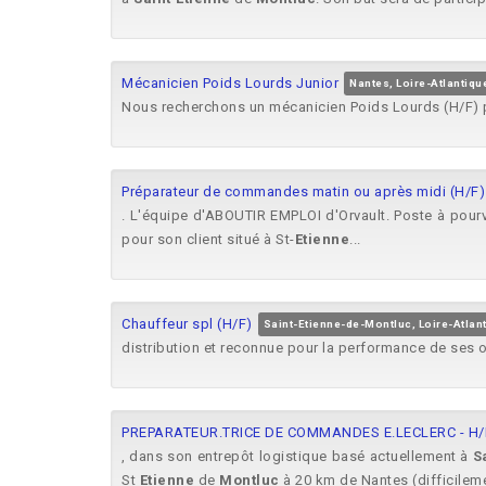
Mécanicien Poids Lourds Junior
Nantes, Loire-Atlantiqu
Nous recherchons un mécanicien Poids Lourds (H/F) p
Préparateur de commandes matin ou après midi (H/F)
. L'équipe d'ABOUTIR EMPLOI d'Orvault. Poste à pourv
pour son client situé à St-
Etienne
...
Chauffeur spl (H/F)
Saint-Etienne-de-Montluc, Loire-Atlan
distribution et reconnue pour la performance de ses ou
PREPARATEUR.TRICE DE COMMANDES E.LECLERC - H/
, dans son entrepôt logistique basé actuellement à
S
St
Etienne
de
Montluc
à 20 km de Nantes (difficileme