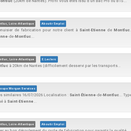
ontluc
(20km de Nantes). Profil Vous êtes issu d'un Bac Pro ou BTS...
tluc, Loire-Atlantique
Aboutir Emploi
uisier de fabrication pour notre client à
Saint
-
Etienne
de
Montluc
enne
-de-
Montluc
...
tluc, Loire-Atlantique
E.Leclerc
tluc
à 20km de Nantes (difficilement desservi par les transports...
roupe Morgan Services
es similaires 16/07/2026 Localisation :
Saint
-
Étienne
-de-
Montluc
... Ty
ué à
Saint
-
Etienne
...
tluc, Loire-Atlantique
Aboutir Emploi
per au bon déroulement du cycle de fabrication pour garantir la qualité...