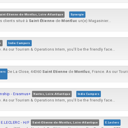
aint-Etienne-de-Montluc, Loire-Atlantique
Synergie
s clients situé à
Saint
-
Étienne
-de-
Montluc
un(e) Magasinier...
e
Indie Campers
e. As our Tourism & Operations Intern, you'll be the friendly face...
De La Close, 44360
Saint
Etienne
de
Montluc
, France. As our Touri
pers
rnship - Erasmus+
Nantes, Loire-Atlantique
Indie Campers
e. As our Tourism & Operations Intern, you'll be the friendly face...
E.LECLERC - H/F
Saint-Etienne-de-Montluc, Loire-Atlantique
E.Leclerc