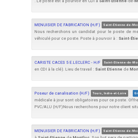
. Le poste est à pourvoir en CDI à
Saint
-
Etienne
-de-
M
MENUISIER DE FABRICATION (H/F)
Saint-Etienne-de-Mon
Nous recherchons un candidat pour le poste de men
véhiculé pour ce poste. Poste à pourvoir à :
Saint
-
Éti
CARISTE CACES 5 E.LECLERC - H/F
Saint-Etienne-de-Mon
en CDI à la clé). Lieu de travail :
Saint
Etienne
de
Mon
Poseur de canalisation (H/F)
Tours, Indre-et-Loire
G
médicale à jour sont obligatoires pour ce poste. Offr
PVC/ALU (H/F)Nous recherchons pour notre client sit
MENUISIER DE FABRICATION (H/F)
Saint-Etienne-de-Mon
à
Saint
-
Etienne
de
Montluc
. Son but sera de partici