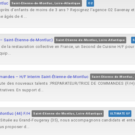
ntluc
Saint-Etienne-de-Montluc, Loire-Atlantique
O2
auprès d’enfants de moins de 3 ans ? Rejoignez l’agence O2 Savenay et
e âgés de 4 ...
 – Saint-Étienne-de-Montluc)
Saint-Etienne-de-Montluc, Loire-Atlantique
S
r de la restauration collective en France, un Second de Cuisine H/F pou
uip...
mmandes – H/F Interim Saint-Étienne-de-Montluc
Saint-Etienne-de-Montluc, 
rute des nouveaux talents :PREPARATEUR/TRICE DE COMMANDES (F/H) po
ratives. En support d...
-Montluc (44) F/H
Saint-Etienne-de-Montluc, Loire-Atlantique
ULTIMATE GF
 Située au Grand-Fougeray (35), nous accompagnons candidats et entrepr
us proposer d...