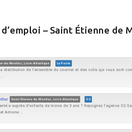
 d’emploi – Saint Étienne de 
ne-de-Montluc, Loire-Atlantique
La Poste
a distribution de l'ensemble du courrier et des colis qui vous sont con
..
ntluc
Saint-Etienne-de-Montluc, Loire-Atlantique
O2
menté·e auprès d'enfants de moins de 3 ans ? Rejoignez l'agence O2 Sa
t Antoine ...