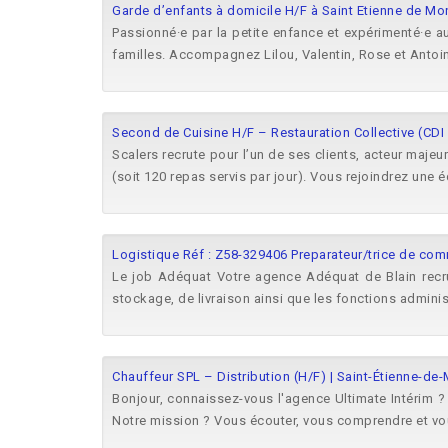
Garde d’enfants à domicile H/F à Saint Etienne de Mo
Passionné·e par la petite enfance et expérimenté·e 
familles. Accompagnez Lilou, Valentin, Rose et Antoin
Second de Cuisine H/F – Restauration Collective (CDI
Scalers recrute pour l’un de ses clients, acteur majeu
(soit 120 repas servis par jour). Vous rejoindrez une éq
Logistique Réf : Z58-329406 Preparateur/trice de co
Le job Adéquat Votre agence Adéquat de Blain rec
stockage, de livraison ainsi que les fonctions administ
Chauffeur SPL – Distribution (H/F) | Saint-Étienne-de
Bonjour, connaissez-vous l'agence Ultimate Intérim ?
Notre mission ? Vous écouter, vous comprendre et vo