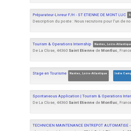
Préparateur-Livreur F/H - ST ETIENNE DE MONT LUC
S
Description du poste : Nous recrutons pour l'un de no
Tourism & Operations Internship
Nantes, Loire-Atlantiqu
De La Close, 44360
Saint
Etienne
de
Montluc
, Franc
Stage en Tourisme
Nantes, Loire-Atlantique
Indie Cam
Spontaneous Application | Tourism & Operations Inte
De La Close, 44360
Saint
Etienne
de
Montluc
, Franc
TECHNICIEN MAINTENANCE ENTREPOT AUTOMATISE - 