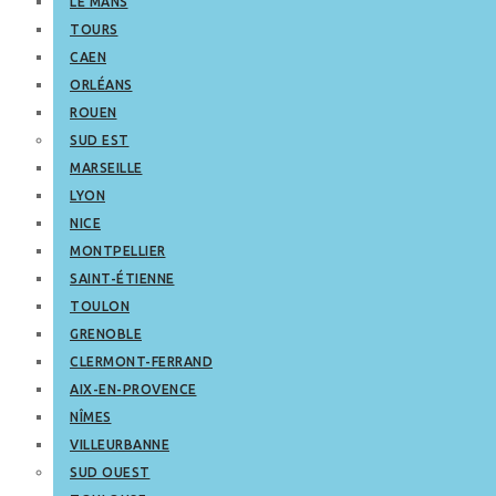
LE MANS
TOURS
CAEN
ORLÉANS
ROUEN
SUD EST
MARSEILLE
LYON
NICE
MONTPELLIER
SAINT-ÉTIENNE
TOULON
GRENOBLE
CLERMONT-FERRAND
AIX-EN-PROVENCE
NÎMES
VILLEURBANNE
SUD OUEST