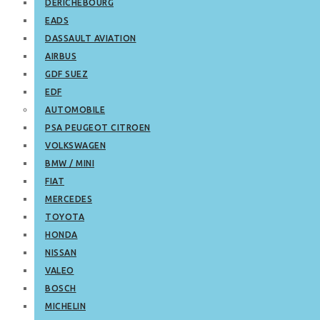
DERICHEBOURG
EADS
DASSAULT AVIATION
AIRBUS
GDF SUEZ
EDF
AUTOMOBILE
PSA PEUGEOT CITROEN
VOLKSWAGEN
BMW / MINI
FIAT
MERCEDES
TOYOTA
HONDA
NISSAN
VALEO
BOSCH
MICHELIN