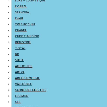
LUXE – COSMETIQUE
L’OREAL
SEPHORA
LVMH
YVES ROCHER
CHANEL
CHRISTIAN DIOR
INDUSTRIE
TOTAL
BP
SHELL
AIR LIQUIDE
AREVA
ARCELORMITTAL
VALLOUREC
SCHNEIDER ELECTRIC
LEGRAND
SEB