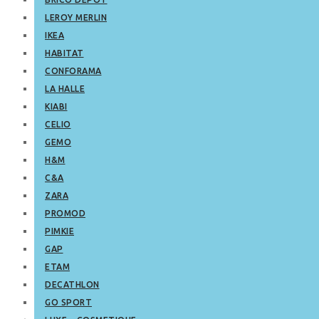
LEROY MERLIN
IKEA
HABITAT
CONFORAMA
LA HALLE
KIABI
CELIO
GEMO
H&M
C&A
ZARA
PROMOD
PIMKIE
GAP
ETAM
DECATHLON
GO SPORT