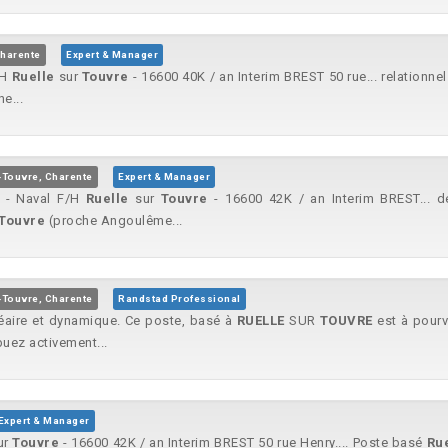
Charente
Expert & Manager
/H
Ruelle
sur
Touvre
- 16600 40K / an Interim BREST 50 rue... relationnel
e...
-Touvre, Charente
Expert & Manager
s - Naval F/H
Ruelle
sur
Touvre
- 16600 42K / an Interim BREST... 
Touvre
(proche Angoulême...
-Touvre, Charente
Randstad Professional
éaire et dynamique. Ce poste, basé à
RUELLE
SUR
TOUVRE
est à pourv
buez activement...
Expert & Manager
ur
Touvre
- 16600 42K / an Interim BREST 50 rue Henry.... Poste basé
Ru