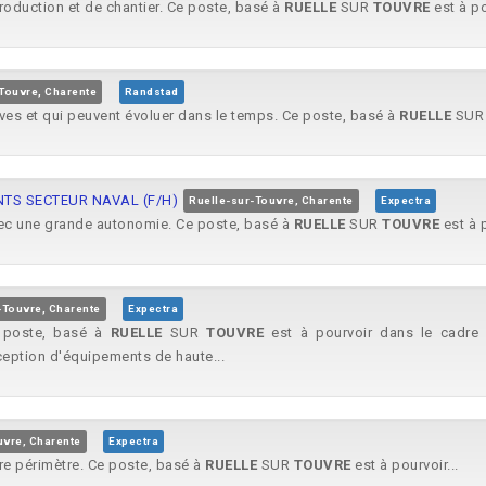
roduction et de chantier. Ce poste, basé à
RUELLE
SUR
TOUVRE
est à po
Touvre, Charente
Randstad
ives et qui peuvent évoluer dans le temps. Ce poste, basé à
RUELLE
SU
TS SECTEUR NAVAL (F/H)
Ruelle-sur-Touvre, Charente
Expectra
vec une grande autonomie. Ce poste, basé à
RUELLE
SUR
TOUVRE
est à p
-Touvre, Charente
Expectra
Ce poste, basé à
RUELLE
SUR
TOUVRE
est à pourvoir dans le cadre 
ception d'équipements de haute...
uvre, Charente
Expectra
otre périmètre. Ce poste, basé à
RUELLE
SUR
TOUVRE
est à pourvoir...