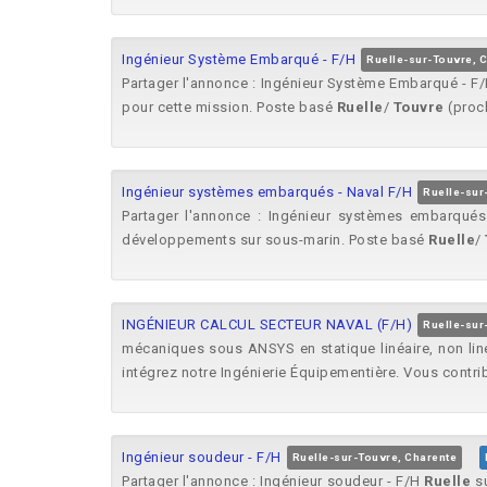
Ingénieur Système Embarqué - F/H
Ruelle-sur-Touvre, 
Partager l'annonce : Ingénieur Système Embarqué - F
pour cette mission. Poste basé
Ruelle
/
Touvre
(proch
Ingénieur systèmes embarqués - Naval F/H
Ruelle-sur
Partager l'annonce : Ingénieur systèmes embarqué
développements sur sous-marin. Poste basé
Ruelle
/
INGÉNIEUR CALCUL SECTEUR NAVAL (F/H)
Ruelle-sur
mécaniques sous ANSYS en statique linéaire, non lin
intégrez notre Ingénierie Équipementière. Vous contri
Ingénieur soudeur - F/H
Ruelle-sur-Touvre, Charente
Partager l'annonce : Ingénieur soudeur - F/H
Ruelle
s