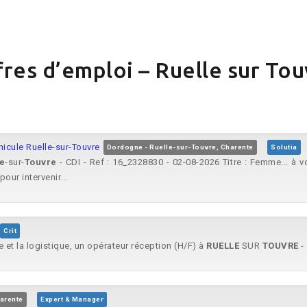
res d’emploi – Ruelle sur To
cule Ruelle-sur-Touvre
Dordogne - Ruelle-sur-Touvre, Charente
Solutia
e
-sur-
Touvre
- CDI - Ref : 16_2328830 - 02-08-2026 Titre : Femme... à 
our intervenir...
Crit
e et la logistique, un opérateur réception (H/F) à
RUELLE
SUR
TOUVRE
- 
arente
Expert & Manager