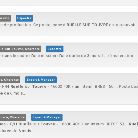
arente
Expectra
pes de production. Ce poste, basé à
RUELLE
SUR
TOUVRE
est à pourvoir..
le-sur-Touvre, Charente
Expectra
r dans le cadre d'une mission d'une durée de 3 mois. La rémunération...
e, Charente
Expert & Manager
 - F/H
Ruelle
sur
Touvre
- 16600 40K / an Interim BREST 50.... Poste ba
e de 6 mois...
ouvre, Charente
Expert & Manager
ues - F/H
Ruelle
sur
Touvre
- 16600 40K / an Interim BREST 50...
Ruel
durée de 6 mois...