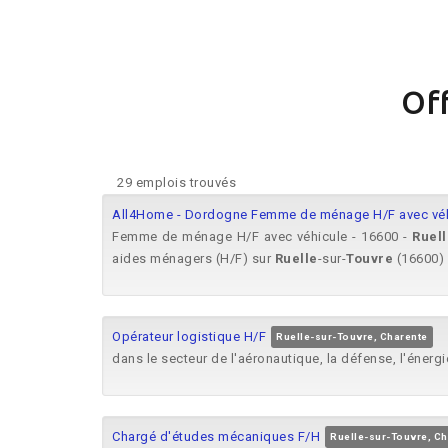
Off
29 emplois trouvés
All4Home - Dordogne Femme de ménage H/F avec véhi
Femme de ménage H/F avec véhicule - 16600 -
Ruell
aides ménagers (H/F) sur
Ruelle
-sur-
Touvre
(16600) p
Opérateur logistique H/F
Ruelle-sur-Touvre, Charente
dans le secteur de l'aéronautique, la défense, l'énergi
Chargé d'études mécaniques F/H
Ruelle-sur-Touvre, Ch