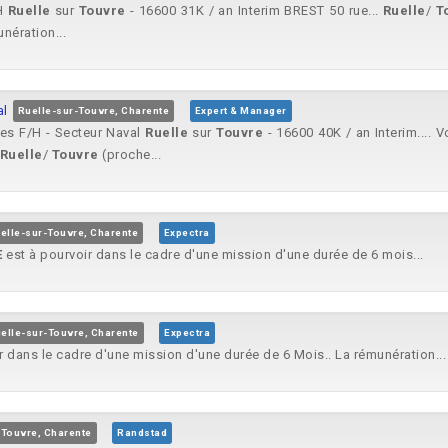
/H
Ruelle
sur
Touvre
- 16600 31K / an Interim BREST 50 rue...
Ruelle
/
T
nération...
al
Ruelle-sur-Touvre, Charente
Expert & Manager
es F/H - Secteur Naval
Ruelle
sur
Touvre
- 16600 40K / an Interim.... 
Ruelle
/
Touvre
(proche...
elle-sur-Touvre, Charente
Expectra
E
est à pourvoir dans le cadre d'une mission d'une durée de 6 mois...
elle-sur-Touvre, Charente
Expectra
r dans le cadre d'une mission d'une durée de 6 Mois.. La rémunération...
-Touvre, Charente
Randstad