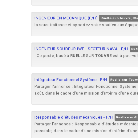
INGÉNIEUR EN MÉCANIQUE (F/H)
Ruelle-sur-Touvre, Ch
la sous-traitance et apportez votre soutien aux équi
INGÉNIEUR SOUDEUR IWE - SECTEUR NAVAL F/H
Ruel
. Ce poste, basé à
RUELLE
SUR
TOUVRE
est à pourvoi
Intégrateur Fonctionnel Système - F/H
Ruelle-sur-Touvr
Partager l'annonce : Intégrateur Fonctionnel Système
août, dans le cadre d'une mission d'intérim d'une duré
Responsable d'études mécaniques - F/H
Ruelle-sur-T
Partager l'annonce : Responsable d'études mécaniq
possible, dans le cadre d'une mission d'intérim d'une 