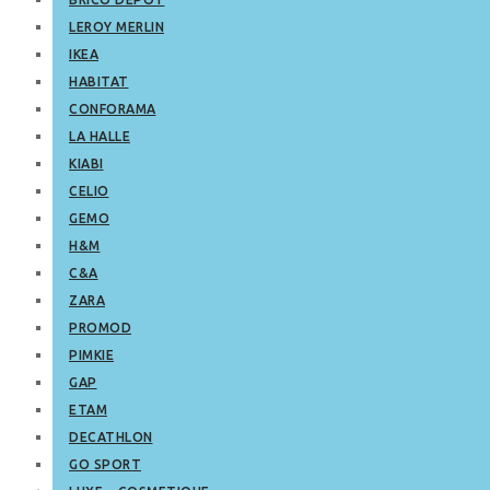
LEROY MERLIN
IKEA
HABITAT
CONFORAMA
LA HALLE
KIABI
CELIO
GEMO
H&M
C&A
ZARA
PROMOD
PIMKIE
GAP
ETAM
DECATHLON
GO SPORT