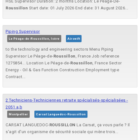
HSE Supervisor Duration: 2 months Location: Le Peage-De-
Roussillon
Start date: 01 July 2026 End date: 31 August 2026...
Piping Supervisor
Le Péage-de-Roussillon, Isère
Airswift
to the technology and engineering sectors Menu Piping
Supervisor Le Péage-de-
Roussillon
, France Job reference
1275854... Location Le Péage-de-
Roussillon
, France Sector
Energy - Oil & Gas Function Construction Employment type
Contract...
2 Techniciens-Techniciennes retraite spécialisés-spécialisées -
2051 a,b
Montpellier
Carsat Languedoc-Roussillon
CARSAT LANGUEDOC-
ROUSSILLON
La Carsat, ça vous parle ? Il
s'agit d'un organisme de sécurité sociale qui mène trois...