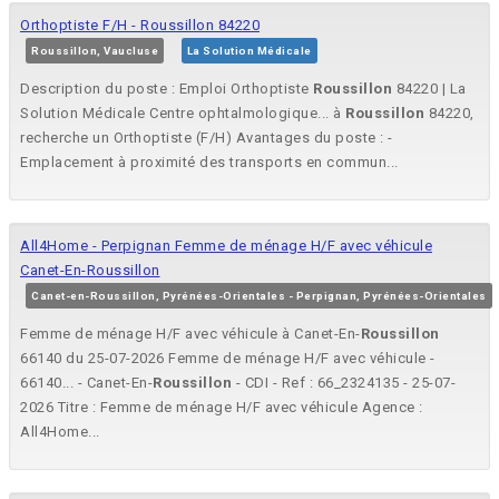
Orthoptiste F/H - Roussillon 84220
Roussillon, Vaucluse
La Solution Médicale
Description du poste : Emploi Orthoptiste
Roussillon
84220 | La
Solution Médicale Centre ophtalmologique... à
Roussillon
84220,
recherche un Orthoptiste (F/H) Avantages du poste : -
Emplacement à proximité des transports en commun...
All4Home - Perpignan Femme de ménage H/F avec véhicule
Canet-En-Roussillon
Canet-en-Roussillon, Pyrénées-Orientales - Perpignan, Pyrénées-Orientales
Femme de ménage H/F avec véhicule à Canet-En-
Roussillon
66140 du 25-07-2026 Femme de ménage H/F avec véhicule -
66140... - Canet-En-
Roussillon
- CDI - Ref : 66_2324135 - 25-07-
2026 Titre : Femme de ménage H/F avec véhicule Agence :
All4Home...