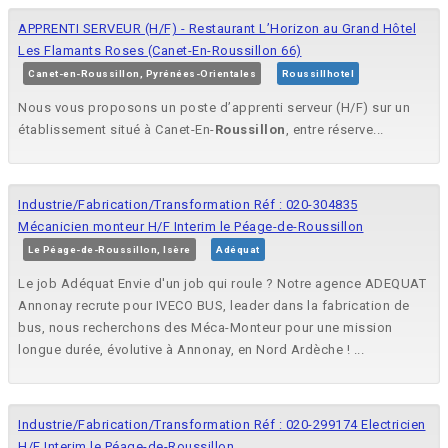
APPRENTI SERVEUR (H/F) - Restaurant L’Horizon au Grand Hôtel
Les Flamants Roses (Canet-En-Roussillon 66)
Canet-en-Roussillon, Pyrénées-Orientales
Roussillhotel
Nous vous proposons un poste d’apprenti serveur (H/F) sur un
établissement situé à Canet-En-
Roussillon
, entre réserve...
Industrie/Fabrication/Transformation Réf : 020-304835
Mécanicien monteur H/F Interim le Péage-de-Roussillon
Le Péage-de-Roussillon, Isère
Adéquat
Le job Adéquat Envie d'un job qui roule ? Notre agence ADEQUAT
Annonay recrute pour IVECO BUS, leader dans la fabrication de
bus, nous recherchons des Méca-Monteur pour une mission
longue durée, évolutive à Annonay, en Nord Ardèche ! ...
Industrie/Fabrication/Transformation Réf : 020-299174 Electricien
H/F Interim le Péage-de-Roussillon