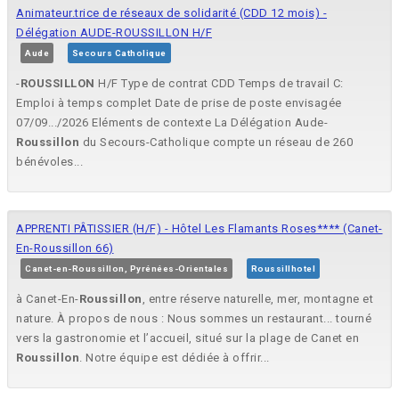
Animateur.trice de réseaux de solidarité (CDD 12 mois) -
Délégation AUDE-ROUSSILLON H/F
Aude
Secours Catholique
-
ROUSSILLON
H/F Type de contrat CDD Temps de travail C:
Emploi à temps complet Date de prise de poste envisagée
07/09.../2026 Eléments de contexte La Délégation Aude-
Roussillon
du Secours-Catholique compte un réseau de 260
bénévoles...
APPRENTI PÂTISSIER (H/F) - Hôtel Les Flamants Roses**** (Canet-
En-Roussillon 66)
Canet-en-Roussillon, Pyrénées-Orientales
Roussillhotel
à Canet-En-
Roussillon
, entre réserve naturelle, mer, montagne et
nature. À propos de nous : Nous sommes un restaurant... tourné
vers la gastronomie et l’accueil, situé sur la plage de Canet en
Roussillon
. Notre équipe est dédiée à offrir...