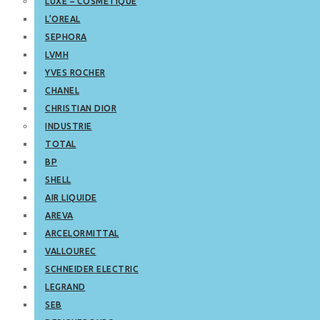
LUXE – COSMETIQUE
L’OREAL
SEPHORA
LVMH
YVES ROCHER
CHANEL
CHRISTIAN DIOR
INDUSTRIE
TOTAL
BP
SHELL
AIR LIQUIDE
AREVA
ARCELORMITTAL
VALLOUREC
SCHNEIDER ELECTRIC
LEGRAND
SEB