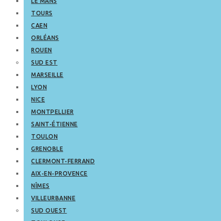
LE MANS
TOURS
CAEN
ORLÉANS
ROUEN
SUD EST
MARSEILLE
LYON
NICE
MONTPELLIER
SAINT-ÉTIENNE
TOULON
GRENOBLE
CLERMONT-FERRAND
AIX-EN-PROVENCE
NÎMES
VILLEURBANNE
SUD OUEST