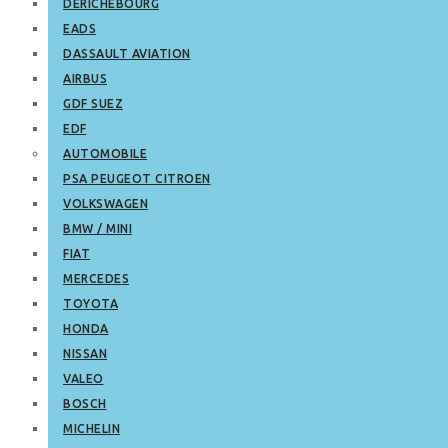
DERICHEBOURG
EADS
DASSAULT AVIATION
AIRBUS
GDF SUEZ
EDF
AUTOMOBILE
PSA PEUGEOT CITROEN
VOLKSWAGEN
BMW / MINI
FIAT
MERCEDES
TOYOTA
HONDA
NISSAN
VALEO
BOSCH
MICHELIN