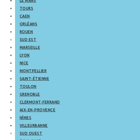
LE MANS
TOURS
CAEN
ORLÉANS
ROUEN
SUD EST
MARSEILLE
LYON
NICE
MONTPELLIER
SAINT-ÉTIENNE
TOULON
GRENOBLE
CLERMONT-FERRAND
AIX-EN-PROVENCE
NÎMES
VILLEURBANNE
SUD OUEST