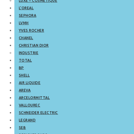
LUXE – COSMETIQUE
L’OREAL
SEPHORA
LVMH
YVES ROCHER
CHANEL
CHRISTIAN DIOR
INDUSTRIE
TOTAL
BP
SHELL
AIR LIQUIDE
AREVA
ARCELORMITTAL
VALLOUREC
SCHNEIDER ELECTRIC
LEGRAND
SEB