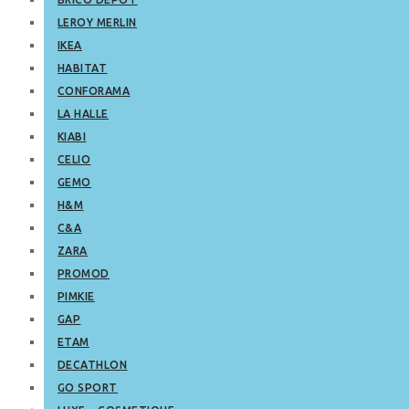
LEROY MERLIN
IKEA
HABITAT
CONFORAMA
LA HALLE
KIABI
CELIO
GEMO
H&M
C&A
ZARA
PROMOD
PIMKIE
GAP
ETAM
DECATHLON
GO SPORT