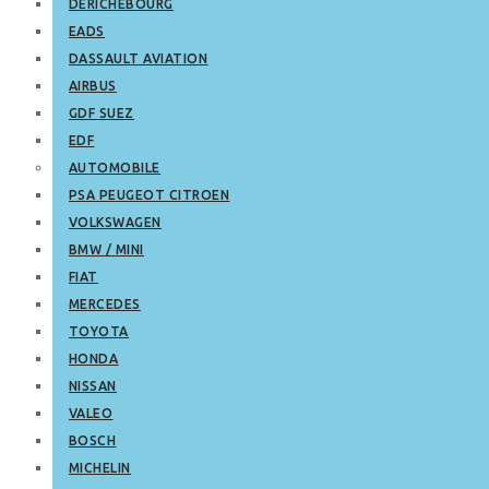
DERICHEBOURG
EADS
DASSAULT AVIATION
AIRBUS
GDF SUEZ
EDF
AUTOMOBILE
PSA PEUGEOT CITROEN
VOLKSWAGEN
BMW / MINI
FIAT
MERCEDES
TOYOTA
HONDA
NISSAN
VALEO
BOSCH
MICHELIN