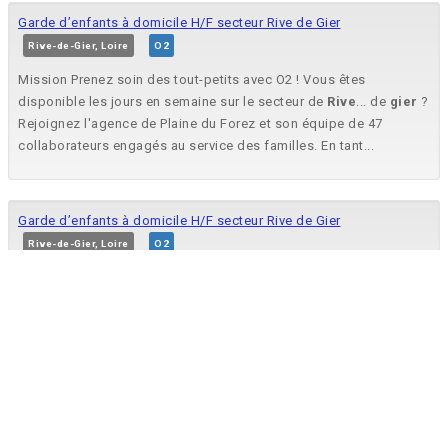
Garde d’enfants à domicile H/F secteur Rive de Gier
Rive-de-Gier, Loire
O2
Mission Prenez soin des tout-petits avec O2 ! Vous êtes
disponible les jours en semaine sur le secteur de
Rive
... de
gier
?
Rejoignez l'agence de Plaine du Forez et son équipe de 47
collaborateurs engagés au service des familles. En tant...
Garde d’enfants à domicile H/F secteur Rive de Gier
Rive-de-Gier, Loire
O2
Prenez soin des tout-petits avec O2 ! Vous êtes disponible les
jours en semaine sur le secteur de
Rive
de
gier
...
BOULANGER 35H (H/F) - RIVE DE GIER
Rive-de-Gier, Loire
Groupe Blachère
Venez rejoindre le leader Français de la boulangerie. Marie