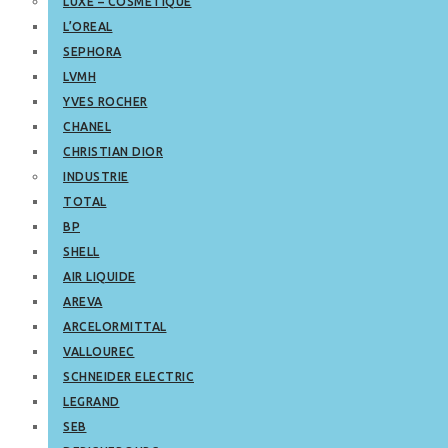
LUXE – COSMETIQUE
L’OREAL
SEPHORA
LVMH
YVES ROCHER
CHANEL
CHRISTIAN DIOR
INDUSTRIE
TOTAL
BP
SHELL
AIR LIQUIDE
AREVA
ARCELORMITTAL
VALLOUREC
SCHNEIDER ELECTRIC
LEGRAND
SEB