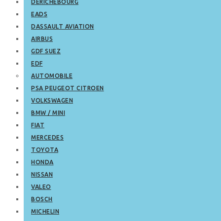
DERICHEBOURG
EADS
DASSAULT AVIATION
AIRBUS
GDF SUEZ
EDF
AUTOMOBILE
PSA PEUGEOT CITROEN
VOLKSWAGEN
BMW / MINI
FIAT
MERCEDES
TOYOTA
HONDA
NISSAN
VALEO
BOSCH
MICHELIN