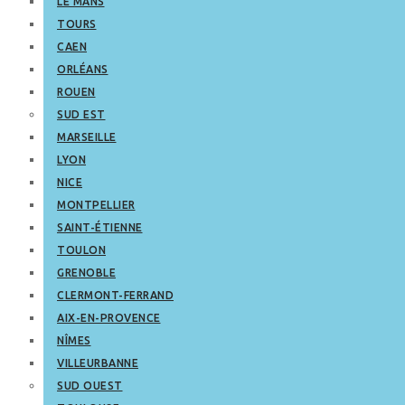
LE MANS
TOURS
CAEN
ORLÉANS
ROUEN
SUD EST
MARSEILLE
LYON
NICE
MONTPELLIER
SAINT-ÉTIENNE
TOULON
GRENOBLE
CLERMONT-FERRAND
AIX-EN-PROVENCE
NÎMES
VILLEURBANNE
SUD OUEST