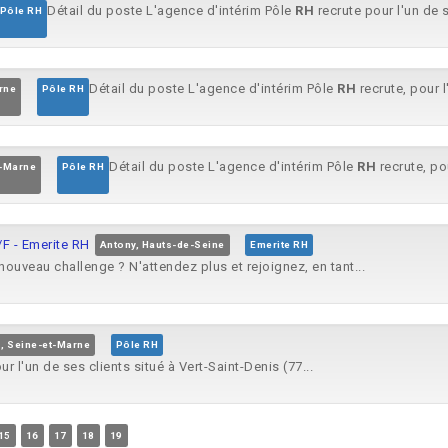
Détail du poste L'agence d'intérim Pôle
RH
recrute pour l'un de 
Pôle RH
Détail du poste L'agence d'intérim Pôle
RH
recrute, pour l'
arne
Pôle RH
Détail du poste L'agence d'intérim Pôle
RH
recrute, pou
e-Marne
Pôle RH
/F - Emerite RH
Antony, Hauts-de-Seine
Emerite RH
nouveau challenge ? N'attendez plus et rejoignez, en tant...
s, Seine-et-Marne
Pôle RH
ur l'un de ses clients situé à Vert-Saint-Denis (77...
15
16
17
18
19