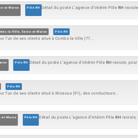
Détail du poste L'agence d'intérim Pôle
RH
recrute
ine-et-Marne
Pôle RH
mbs-la-Ville, Seine-et-Marne
Pôle RH
ur l'un de ses clients situé à Combs-la-Ville (77...
Détail du poste L'agence d'intérim Pôle
RH
recrute, pour 
arne
Pôle RH
Pôle RH
ur l'un de ses clients situé à Wissous (91), des conducteurs...
Détail du poste L'agence d'intérim Pôle
RH
recrute, 
e-et-Marne
Pôle RH