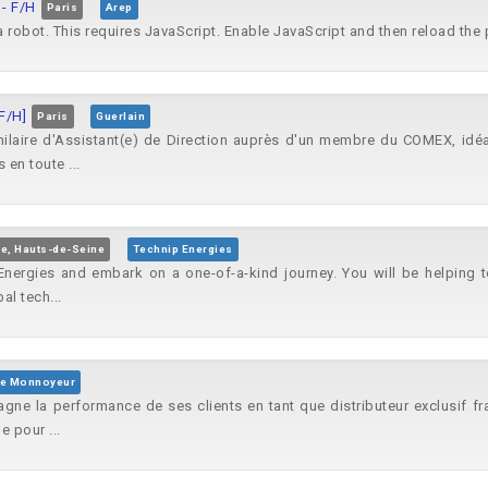
 - F/H
Paris
Arep
 a robot. This requires JavaScript. Enable JavaScript and then reload the 
F/H]
Paris
Guerlain
imilaire d'Assistant(e) de Direction auprès d'un membre du COMEX, id
 en toute ...
re, Hauts-de-Seine
Technip Energies
 Energies and embark on a one-of-a-kind journey. You will be helping t
al tech...
e Monnoyeur
 la performance de ses clients en tant que distributeur exclusif franç
e pour ...