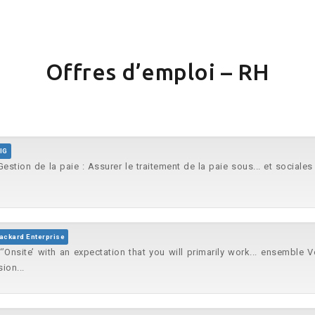
Offres d’emploi – RH
IG
estion de la paie : Assurer le traitement de la paie sous... et sociale
.
ackard Enterprise
’Onsite’ with an expectation that you will primarily work... ensemble
ion...