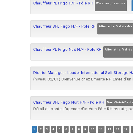
Chauffeur PL Frigo H/F - Pôle RH
Wissous, Essonne
Chauffeur SPL Frigo H/F - Pôle RH
Alfortville, Val-de-M
Chauffeur PL Frigo Nuit H/F - Pôle RH
Alfortville, Val-d
District Manager - Leader International Self Storage H
(niveau B2/C1) Bienvenue chez Emerite
RH
Envie d'un 
Chauffeur SPL Frigo Nuit H/F - Pôle RH
Vert-Saint-Deni
Détail du poste L'agence d'intérim Pôle
RH
recrute, po
1
2
3
4
5
6
7
8
9
10
11
12
13
14