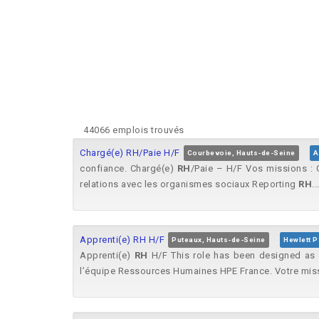
44066 emplois trouvés
Chargé(e) RH/Paie H/F
Courbevoie, Hauts-de-Seine
A
confiance. Chargé(e)
RH
/Paie – H/F Vos missions : G
relations avec les organismes sociaux Reporting
RH
..
Apprenti(e) RH H/F
Puteaux, Hauts-de-Seine
Hewlett P
Apprenti(e)
RH
H/F This role has been designed as ‘
l’équipe Ressources Humaines HPE France. Votre miss