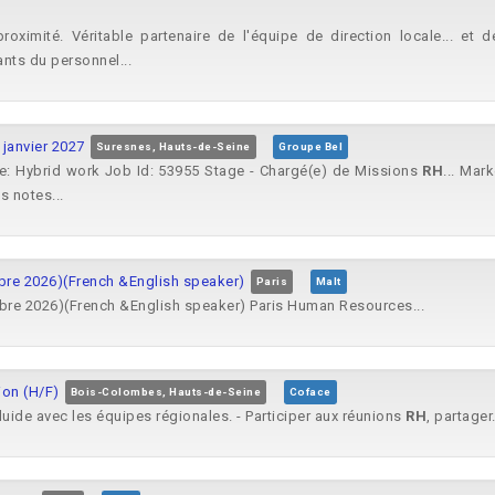
oximité. Véritable partenaire de l'équipe de direction locale... e
ants du personnel...
 janvier 2027
Suresnes, Hauts-de-Seine
Groupe Bel
e: Hybrid work Job Id: 53955 Stage - Chargé(e) de Missions
RH
... Mar
s notes...
mbre 2026)(French &English speaker)
Paris
Malt
mbre 2026)(French &English speaker) Paris Human Resources...
ion (H/F)
Bois-Colombes, Hauts-de-Seine
Coface
ide avec les équipes régionales. - Participer aux réunions
RH
, partager.