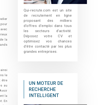
Qui-recrute.com est un site
de recrutement en ligne
elier
proposant des milliers
 pour
d’offres d’emploi dans tous
n avec
les secteurs d’activité.
rieux
Déposez votre CV et
de la
optimisez vos chances
rands
d’être contacté par les plus
grandes entreprises.
ainsi
ns le
 être
UN MOTEUR DE
és au
RECHERCHE
 Avoir
INTELLIGENT
nt la
t. En