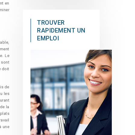
ent en
miner
TROUVER
RAPIDEMENT UN
EMPLOI
able,
ement
e. Le
 sont
 doit
is de
u les
urant
 de la
plats
avail
 à une