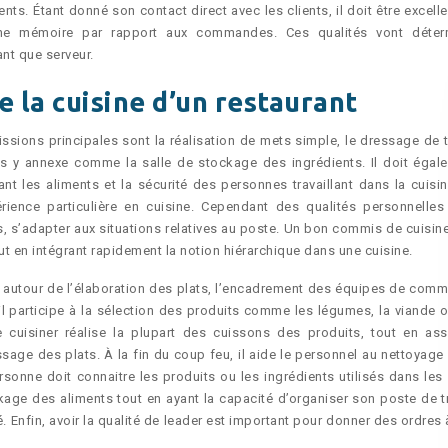
ents. Étant donné son contact direct avec les clients, il doit être excell
nne mémoire par rapport aux commandes. Ces qualités vont déter
nt que serveur.
e la cuisine d’un restaurant
issions principales sont la réalisation de mets simple, le dressage de t
les y annexe comme la salle de stockage des ingrédients. Il doit égal
ant les aliments et la sécurité des personnes travaillant dans la cuisin
rience particulière en cuisine. Cependant des qualités personnelles
, s’adapter aux situations relatives au poste. Un bon commis de cuisine
ut en intégrant rapidement la notion hiérarchique dans une cuisine.
nt autour de l’élaboration des plats, l’encadrement des équipes de comm
 il participe à la sélection des produits comme les légumes, la viande o
e cuisiner réalise la plupart des cuissons des produits, tout en ass
ssage des plats. À la fin du coup feu, il aide le personnel au nettoyage
sonne doit connaitre les produits ou les ingrédients utilisés dans les 
ockage des aliments tout en ayant la capacité d’organiser son poste de tr
. Enfin, avoir la qualité de leader est important pour donner des ordres