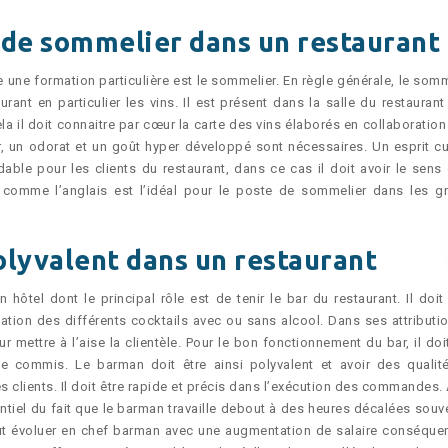
 de sommelier dans un restaurant
e une formation particulière est le sommelier. En règle générale, le somm
ant en particulier les vins. Il est présent dans la salle du restaurant
cela il doit connaitre par cœur la carte des vins élaborés en collaboratio
er, un odorat et un goût hyper développé sont nécessaires. Un esprit cu
able pour les clients du restaurant, dans ce cas il doit avoir le sens 
e comme l’anglais est l’idéal pour le poste de sommelier dans les g
olyvalent dans un restaurant
ôtel dont le principal rôle est de tenir le bar du restaurant. Il doit 
tion des différents cocktails avec ou sans alcool. Dans ses attributio
ettre à l’aise la clientèle. Pour le bon fonctionnement du bar, il doit
e commis. Le barman doit être ainsi polyvalent et avoir des qualit
des clients. Il doit être rapide et précis dans l’exécution des commandes.
iel du fait que le barman travaille debout à des heures décalées souve
eut évoluer en chef barman avec une augmentation de salaire conséquen