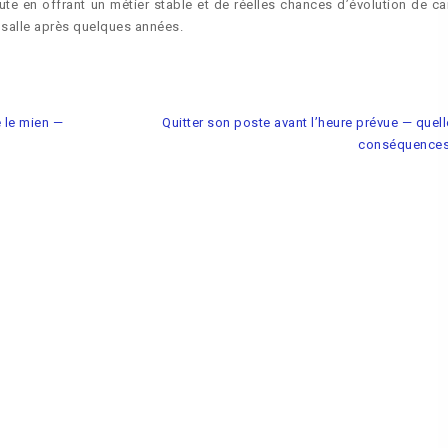
rute en offrant un métier stable et de réelles chances d’évolution de car
 salle après quelques années.
 le mien —
Quitter son poste avant l’heure prévue — quel
conséquences