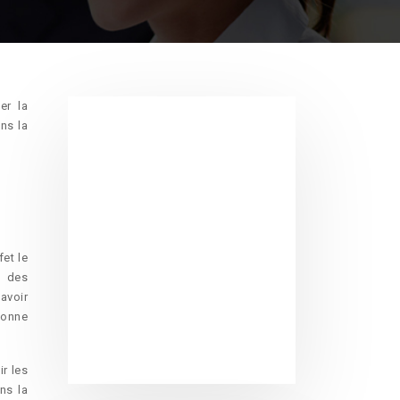
er la
ns la
et le
, des
avoir
bonne
r les
ns la