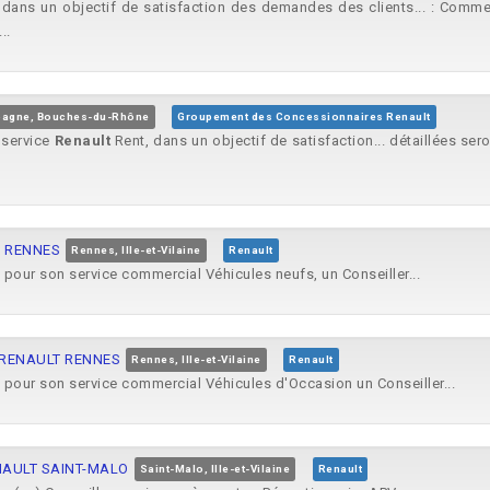
 dans un objectif de satisfaction des demandes des clients... : Commer
..
agne, Bouches-du-Rhône
Groupement des Concessionnaires Renault
 service
Renault
Rent, dans un objectif de satisfaction... détaillées ser
LT RENNES
Rennes, Ille-et-Vilaine
Renault
our son service commercial Véhicules neufs, un Conseiller...
 - RENAULT RENNES
Rennes, Ille-et-Vilaine
Renault
pour son service commercial Véhicules d'Occasion un Conseiller...
RENAULT SAINT-MALO
Saint-Malo, Ille-et-Vilaine
Renault