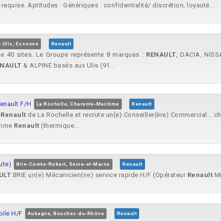
requise. Aptitudes : Génériques : confidentialité/ discrétion, loyauté...
s Ulis, Essonne
Renault
 de 40 sites. Le Groupe représente 8 marques :
RENAULT
, DACIA, NISS
ENAULT
& ALPINE basés aux Ulis (91...
enault F/H
La Rochelle, Charente-Maritime
Renault
n
Renault
de La Rochelle et recrute un(e) Conseiller(ère) Commercial... c
gamme
Renault
(thermique...
ute)
Brie-Comte-Robert, Seine-et-Marne
Renault
ULT
BRIE un(e) Mécanicien(ne) service rapide H/F (Opérateur
Renault
Mi
bile H/F
Aubagne, Bouches-du-Rhône
Renault