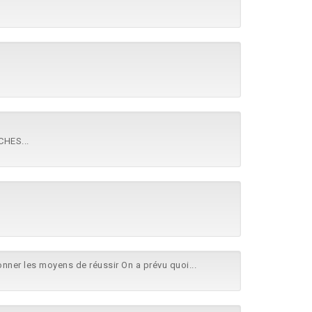
HES...
onner les moyens de réussir On a prévu quoi...