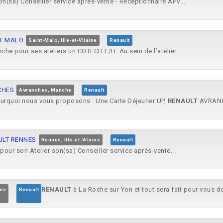
n(sa) Conseiller service après-vente - Réceptionnaire APV...
NT MALO
Saint-Malo, Ille-et-Vilaine
Renault
e pour ses ateliers un COTECH F/H. Au sein de l’atelier...
NCHES
Avranches, Manche
Renault
 pourquoi nous vous proposons : Une Carte Déjeuner UP,
RENAULT
AVRANC
AULT RENNES
Rennes, Ille-et-Vilaine
Renault
ur son Atelier son(sa) Conseiller service après-vente...
RENAULT
à La Roche sur Yon et tout sera fait pour vous d
dée
Renault