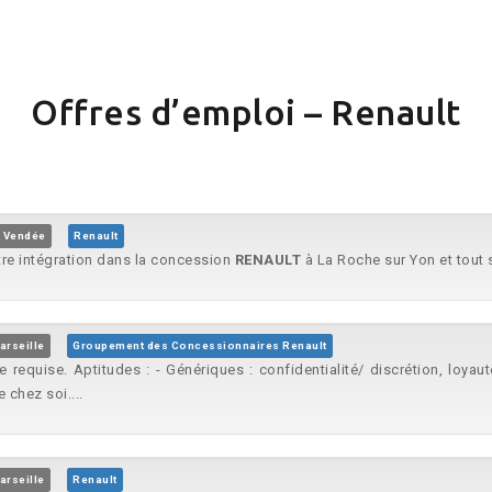
Offres d’emploi – Renault
, Vendée
Renault
tre intégration dans la concession
RENAULT
à La Roche sur Yon et tout se
arseille
Groupement des Concessionnaires Renault
e requise. Aptitudes : - Génériques : confidentialité/ discrétion, loyau
chez soi....
arseille
Renault