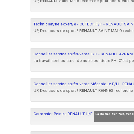
UP,
RENAULT
Saint-Malo recherche pour son Atelier so
Technicien/ne expert/e - COTECH F/H - RENAULT SAI
UP, Des cours de sport !
RENAULT
SAINT MALO recherch
Conseiller service après-vente F/H - RENAULT AVRA
au travail sont au cœur de notre politique RH. C'est
Conseiller service après-vente Mécanique F/H - REN
UP, Des cours de sport !
RENAULT
RENNES recherche po
Carrossier Peintre RENAULT H/F
La Roche-sur-Yon, Ven