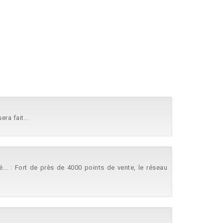
ra fait...
té... : Fort de près de 4000 points de vente, le réseau