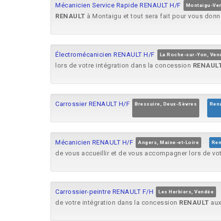
Mécanicien Service Rapide RENAULT H/F
Montaigu-Ve
RENAULT
à Montaigu et tout sera fait pour vous donne
Électromécanicien RENAULT H/F
La Roche-sur-Yon, Ven
lors de votre intégration dans la concession
RENAUL
Carrossier RENAULT H/F
Bressuire, Deux-Sèvres
Rena
Mécanicien RENAULT H/F
Angers, Maine-et-Loire
Ren
de vous accueillir et de vous accompagner lors de vo
Carrossier-peintre RENAULT F/H
Les Herbiers, Vendée
de votre intégration dans la concession
RENAULT
aux