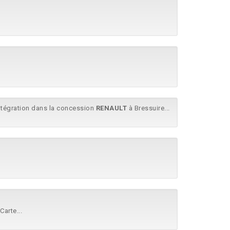
intégration dans la concession
RENAULT
à Bressuire...
Carte...