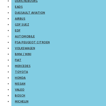
DERICHEBOURG
EADS
DASSAULT AVIATION
AIRBUS
GDF SUEZ
EDF
AUTOMOBILE
PSA PEUGEOT CITROEN
VOLKSWAGEN
BMW / MINI
FIAT
MERCEDES
TOYOTA
HONDA
NISSAN
VALEO
BOSCH
MICHELIN