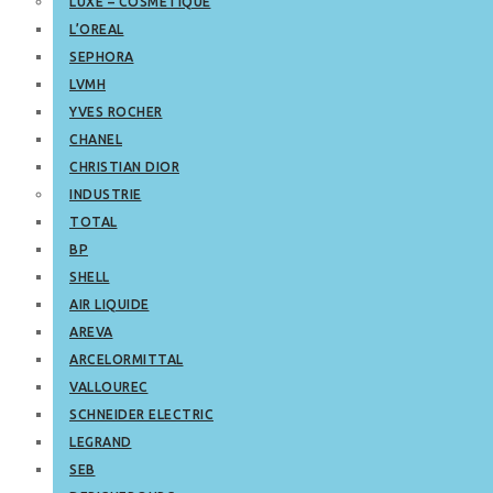
LUXE – COSMETIQUE
L’OREAL
SEPHORA
LVMH
YVES ROCHER
CHANEL
CHRISTIAN DIOR
INDUSTRIE
TOTAL
BP
SHELL
AIR LIQUIDE
AREVA
ARCELORMITTAL
VALLOUREC
SCHNEIDER ELECTRIC
LEGRAND
SEB