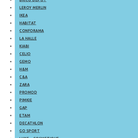
LEROY MERLIN
IKEA
HABITAT
CONFORAMA
LA HALLE
KIABI
CELIO
GEMO
H&M
C&A
ZARA
PROMOD
PIMKIE
GAP
ETAM
DECATHLON
GO SPORT