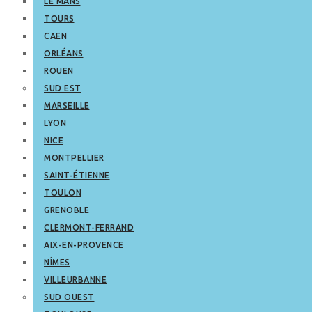
LE MANS
TOURS
CAEN
ORLÉANS
ROUEN
SUD EST
MARSEILLE
LYON
NICE
MONTPELLIER
SAINT-ÉTIENNE
TOULON
GRENOBLE
CLERMONT-FERRAND
AIX-EN-PROVENCE
NÎMES
VILLEURBANNE
SUD OUEST