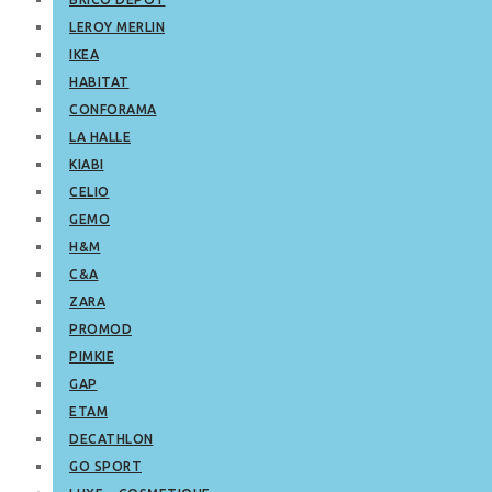
LEROY MERLIN
IKEA
HABITAT
CONFORAMA
LA HALLE
KIABI
CELIO
GEMO
H&M
C&A
ZARA
PROMOD
PIMKIE
GAP
ETAM
DECATHLON
GO SPORT