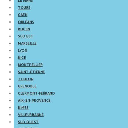
LE MANS
TOURS
CAEN
ORLÉANS
ROUEN
SUD EST
MARSEILLE
LYON
NICE
MONTPELLIER
SAINT-ÉTIENNE
TOULON
GRENOBLE
CLERMONT-FERRAND
AIX-EN-PROVENCE
NÎMES
VILLEURBANNE
SUD OUEST