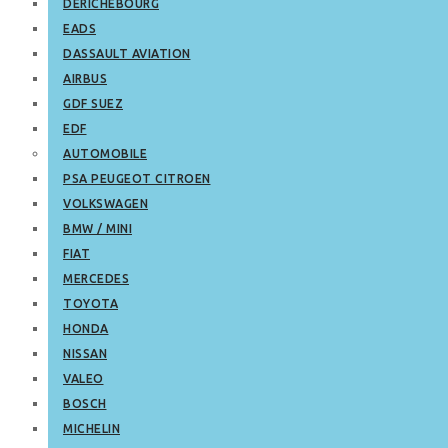
DERICHEBOURG
EADS
DASSAULT AVIATION
AIRBUS
GDF SUEZ
EDF
AUTOMOBILE
PSA PEUGEOT CITROEN
VOLKSWAGEN
BMW / MINI
FIAT
MERCEDES
TOYOTA
HONDA
NISSAN
VALEO
BOSCH
MICHELIN