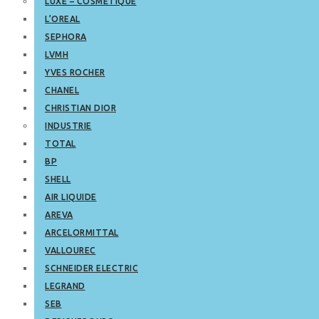
LUXE – COSMETIQUE
L’OREAL
SEPHORA
LVMH
YVES ROCHER
CHANEL
CHRISTIAN DIOR
INDUSTRIE
TOTAL
BP
SHELL
AIR LIQUIDE
AREVA
ARCELORMITTAL
VALLOUREC
SCHNEIDER ELECTRIC
LEGRAND
SEB