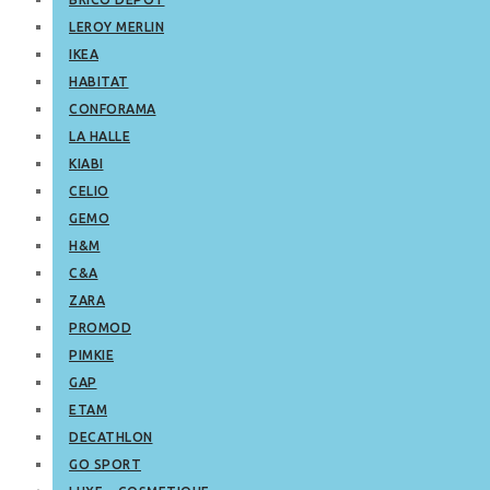
LEROY MERLIN
IKEA
HABITAT
CONFORAMA
LA HALLE
KIABI
CELIO
GEMO
H&M
C&A
ZARA
PROMOD
PIMKIE
GAP
ETAM
DECATHLON
GO SPORT