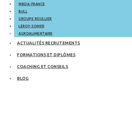
MBDA-FRANCE
BULL
GROUPE ROULLIER
LEROY-SOMER
AGROALIMENTAIRE
ACTUALITÉS RECRUTEMENTS
FORMATIONS ET DIPLÔMES
COACHING ET CONSEILS
BLOG
Promesse
d’embauche non
tenue : pouvez‑vous
toucher le chômage
?