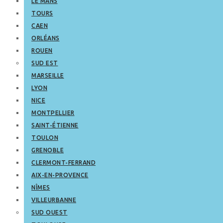
LE MANS
TOURS
CAEN
ORLÉANS
ROUEN
SUD EST
MARSEILLE
LYON
NICE
MONTPELLIER
SAINT-ÉTIENNE
TOULON
GRENOBLE
CLERMONT-FERRAND
AIX-EN-PROVENCE
NÎMES
VILLEURBANNE
SUD OUEST