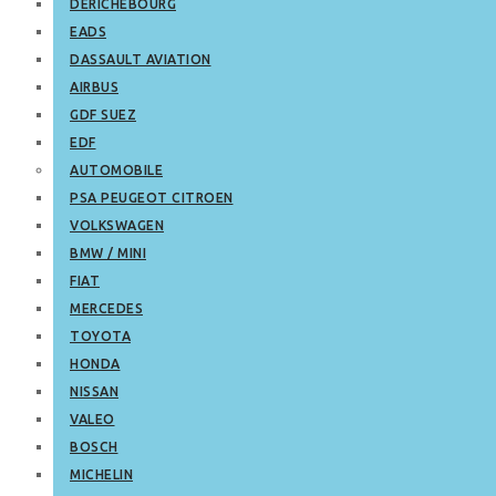
DERICHEBOURG
EADS
DASSAULT AVIATION
AIRBUS
GDF SUEZ
EDF
AUTOMOBILE
PSA PEUGEOT CITROEN
VOLKSWAGEN
BMW / MINI
FIAT
MERCEDES
TOYOTA
HONDA
NISSAN
VALEO
BOSCH
MICHELIN