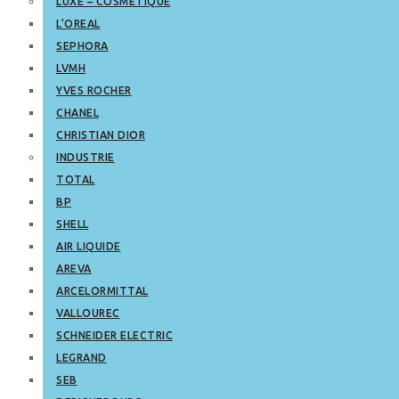
LUXE – COSMETIQUE
L’OREAL
SEPHORA
LVMH
YVES ROCHER
CHANEL
CHRISTIAN DIOR
INDUSTRIE
TOTAL
BP
SHELL
AIR LIQUIDE
AREVA
ARCELORMITTAL
VALLOUREC
SCHNEIDER ELECTRIC
LEGRAND
SEB