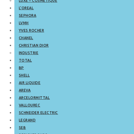
LUXE – COSMETIQUE
L’OREAL
SEPHORA
LVMH
YVES ROCHER
CHANEL
CHRISTIAN DIOR
INDUSTRIE
TOTAL
BP
SHELL
AIR LIQUIDE
AREVA
ARCELORMITTAL
VALLOUREC
SCHNEIDER ELECTRIC
LEGRAND
SEB