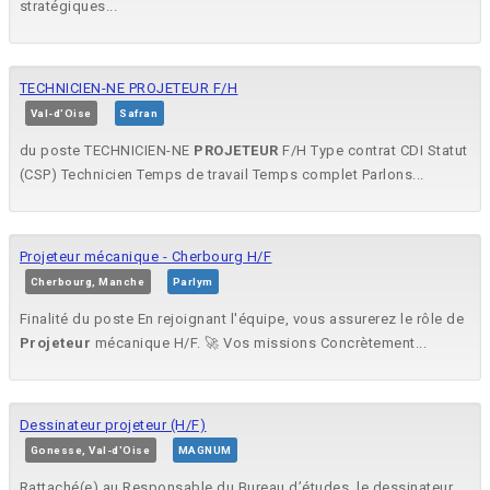
stratégiques...
TECHNICIEN-NE PROJETEUR F/H
Val-d'Oise
Safran
du poste TECHNICIEN-NE
PROJETEUR
F/H Type contrat CDI Statut
(CSP) Technicien Temps de travail Temps complet Parlons...
Projeteur mécanique - Cherbourg H/F
Cherbourg, Manche
Parlym
Finalité du poste En rejoignant l'équipe, vous assurerez le rôle de
Projeteur
mécanique H/F. 🚀 Vos missions Concrètement...
Dessinateur projeteur (H/F)
Gonesse, Val-d'Oise
MAGNUM
Rattaché(e) au Responsable du Bureau d’études, le dessinateur