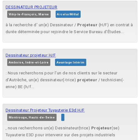
DESSINATEUR PROJETEUR
Vitry-le-François, Marne
ArcelorMittal
à la recherche d' un(e) Dessinateur /
Projeteur
(H/F) en contrat à
durée déterminée pour rejoindre le Service Bureau d'Études...
Dessinateur projeteur H/F
Amboise, Indre-et-Loire
Avantage Intérim
: Nous recherchons pour l'un de nos clients sur le secteur
d'Autrèche, un(e) dessinateur(-trice)
projeteur
/ technicien(-
enne) BE (h/f...
Dessinateur Projeteur Tuyauterie E3d H/F
Montrouge, Hauts-de-Seine
, nous recherchons un(e) Dessinateur(trice)
Projeteur
(se)
Tuyauterie E3D pour intervenir sur des projets industriels