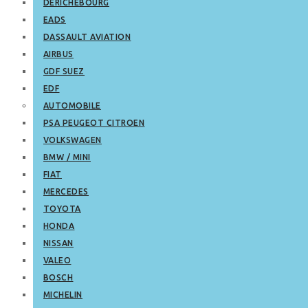
DERICHEBOURG
EADS
DASSAULT AVIATION
AIRBUS
GDF SUEZ
EDF
AUTOMOBILE
PSA PEUGEOT CITROEN
VOLKSWAGEN
BMW / MINI
FIAT
MERCEDES
TOYOTA
HONDA
NISSAN
VALEO
BOSCH
MICHELIN