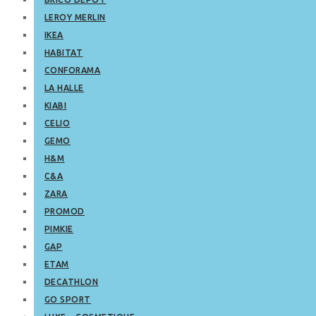
LEROY MERLIN
IKEA
HABITAT
CONFORAMA
LA HALLE
KIABI
CELIO
GEMO
H&M
C&A
ZARA
PROMOD
PIMKIE
GAP
ETAM
DECATHLON
GO SPORT