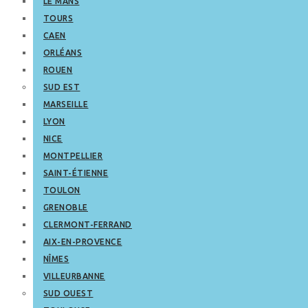
LE MANS
TOURS
CAEN
ORLÉANS
ROUEN
SUD EST
MARSEILLE
LYON
NICE
MONTPELLIER
SAINT-ÉTIENNE
TOULON
GRENOBLE
CLERMONT-FERRAND
AIX-EN-PROVENCE
NÎMES
VILLEURBANNE
SUD OUEST