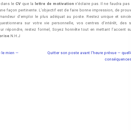
s dans le
CV
que la
lettre de motivation
n’éclaire pas. Il ne faudra pas
ne façon pertinente. L’objectif est de faire bonne impression, de prouv
demandeur d’emploi le plus adéquat au poste. Restez unique et sincè
uestionnera sur votre vie personnelle, vos centres d’intérêt, des s
Pour répondre, restez formel, Soyez honnête tout en mettant l’accent su
prise
.N.H.J
 le mien —
Quitter son poste avant l’heure prévue — quel
conséquences