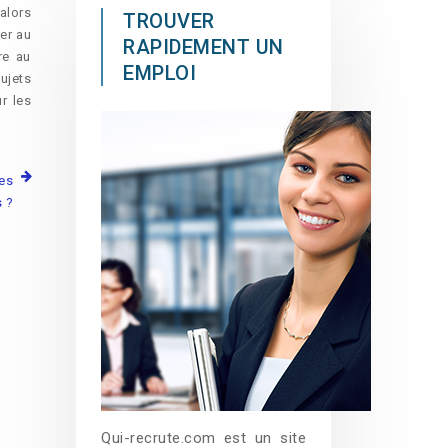
 alors
TROUVER
er au
RAPIDEMENT UN
re au
EMPLOI
ujets
r les
les
 ?
Qui-recrute.com est un site