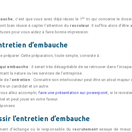
er
bauche
, c’est que vous avez déjà réussi le 1
tri qui concerne le dossi
ont bien réussi à capter l’attention du
recruteur
. Il suffira alors d’être
stuces pour vous aidez à faire bonne impression.
ntretien d’embauche
 se préparer. Cette préparation, toute simple, consiste à :
e qui embauche
: il serait très désagréable de se retrouver dans l’incapa
nt la nature ou les services de l’entreprise.
e de l’
entretien
: Connaitre son interlocuteur peut être un atout majeur
ntre un candidat et un autre.
vous allez accomplir,
faire une présentation sur powerpoint
, si le recrute
l et peut jouer en votre faveur.
réponses
ssir l’entretien d’embauche
ment d’échange où le responsable du
recrutement
essaye de mieux