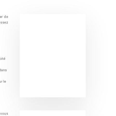
er de
 assez
cité
 dans
ur le
 vous