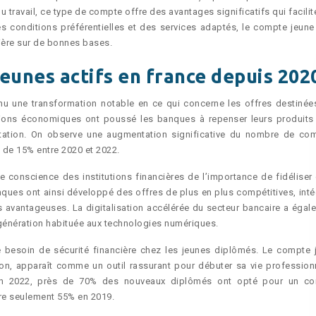
travail, ce type de compte offre des avantages significatifs qui facilit
es conditions préférentielles et des services adaptés, le compte jeune 
rière sur de bonnes bases.
eunes actifs en france depuis 202
nu une transformation notable en ce qui concerne les offres destinée
ussions économiques ont poussé les banques à repenser leurs produits
tation. On observe une augmentation significative du nombre de co
 de 15% entre 2020 et 2022.
de conscience des institutions financières de l’importance de fidéliser 
anques ont ainsi développé des offres de plus en plus compétitives, inté
es avantageuses. La digitalisation accélérée du secteur bancaire a égal
 génération habituée aux technologies numériques.
 le besoin de sécurité financière chez les jeunes diplômés. Le compte 
tion, apparaît comme un outil rassurant pour débuter sa vie professionn
: en 2022, près de 70% des nouveaux diplômés ont opté pour un c
tre seulement 55% en 2019.