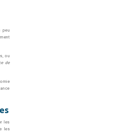
s peu
ement
:
s, ou
ce de
nomie
iance
ses
r les
e les