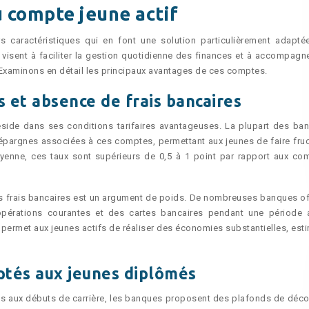
u compte jeune actif
s caractéristiques qui en font une solution particulièrement adapté
visent à faciliter la gestion quotidienne des finances et à accompagne
. Examinons en détail les principaux avantages de ces comptes.
s et absence de frais bancaires
éside dans ses conditions tarifaires avantageuses. La plupart des ba
 épargnes associées à ces comptes, permettant aux jeunes de faire fruct
oyenne, ces taux sont supérieurs de 0,5 à 1 point par rapport aux co
des frais bancaires est un argument de poids. De nombreuses banques of
opérations courantes et des cartes bancaires pendant une période a
re permet aux jeunes actifs de réaliser des économies substantielles, est
ptés aux jeunes diplômés
es aux débuts de carrière, les banques proposent des plafonds de déco