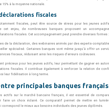
de 15% à la moyenne nationale.
éclarations fiscales
otamment fiscales, peut être source de stress pour les jeunes actif
s de cet enjeu, de nombreuses banques proposent un accompagn
clarations fiscales. Cet accompagnement peut prendre diverses formes 
pes de la déclaration, des webinaires animés par des experts-comptable
iller spécialisé. Certaines banques vont même jusqu’à offrir un
servi
ervices fiscaux, réduisant ainsi les risques d’erreurs coûteuses.
nt précieux pour les jeunes actifs, leur permettant de gagner en auto
tions fiscales. Il contribue également à renforcer la relation de conf
si leur fidélisation à long terme.
ntre principales banques françai
 actifs sur le marché bancaire français, il est essentiel de compare
r faire un choix éclairé. Ce comparatif permet de mettre en lumièr
 qui correspond le mieux aux besoins individuels des jeunes diplômés.