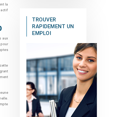
ent la
actif
TROUVER
RAPIDEMENT UN
0
EMPLOI
s aux
 pour
mptes
cette
grant
ement
jeune
elle.
ompte