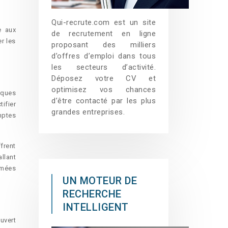
Qui-recrute.com est un site
e aux
de recrutement en ligne
r les
proposant des milliers
d’offres d’emploi dans tous
les secteurs d’activité.
Déposez votre CV et
optimisez vos chances
nques
d’être contacté par les plus
ifier
grandes entreprises.
mptes
frent
llant
imées
UN MOTEUR DE
RECHERCHE
INTELLIGENT
uvert