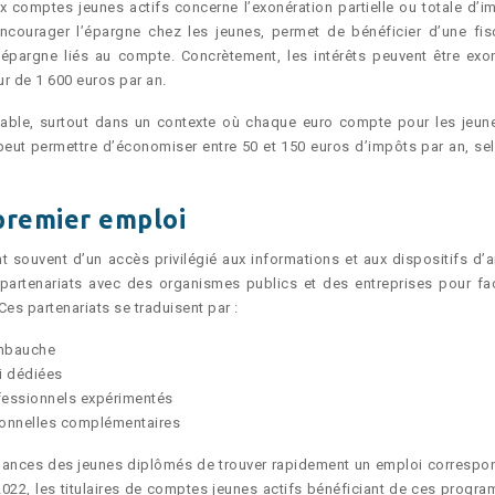
 comptes jeunes actifs concerne l’exonération partielle ou totale d’i
encourager l’épargne chez les jeunes, permet de bénéficier d’une fisc
d’épargne liés au compte. Concrètement, les intérêts peuvent être exo
ur de 1 600 euros par an.
eable, surtout dans un contexte où chaque euro compte pour les jeun
 peut permettre d’économiser entre 50 et 150 euros d’impôts par an, sel
 premier emploi
t souvent d’un accès privilégié aux informations et aux dispositifs d’a
rtenariats avec des organismes publics et des entreprises pour faci
 Ces partenariats se traduisent par :
embauche
i dédiées
essionnels expérimentés
ionnelles complémentaires
 chances des jeunes diplômés de trouver rapidement un emploi correspo
2022, les titulaires de comptes jeunes actifs bénéficiant de ces progr