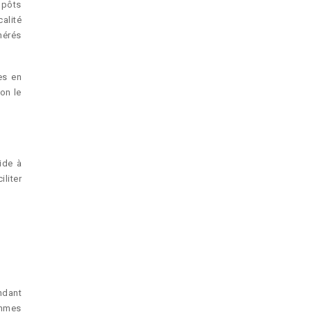
mpôts
alité
nérés
es en
on le
ide à
liter
ndant
ammes