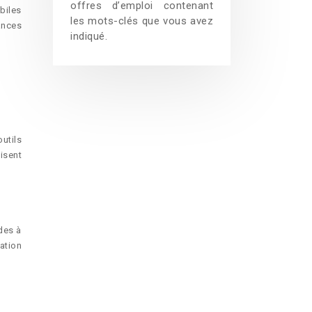
offres d’emploi contenant
biles
les mots-clés que vous avez
ances
indiqué.
outils
isent
des à
uation