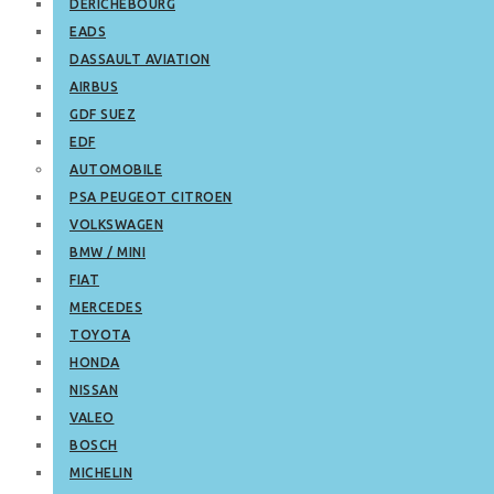
DERICHEBOURG
EADS
DASSAULT AVIATION
AIRBUS
GDF SUEZ
EDF
AUTOMOBILE
PSA PEUGEOT CITROEN
VOLKSWAGEN
BMW / MINI
FIAT
MERCEDES
TOYOTA
HONDA
NISSAN
VALEO
BOSCH
MICHELIN