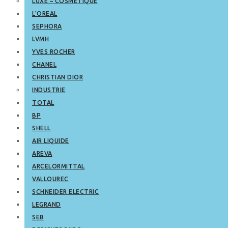
LUXE – COSMETIQUE
L’OREAL
SEPHORA
LVMH
YVES ROCHER
CHANEL
CHRISTIAN DIOR
INDUSTRIE
TOTAL
BP
SHELL
AIR LIQUIDE
AREVA
ARCELORMITTAL
VALLOUREC
SCHNEIDER ELECTRIC
LEGRAND
SEB