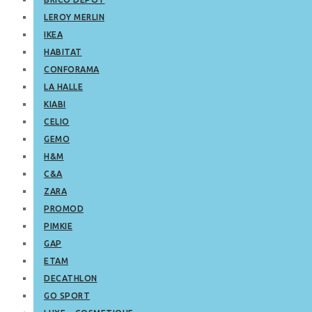
LEROY MERLIN
IKEA
HABITAT
CONFORAMA
LA HALLE
KIABI
CELIO
GEMO
H&M
C&A
ZARA
PROMOD
PIMKIE
GAP
ETAM
DECATHLON
GO SPORT