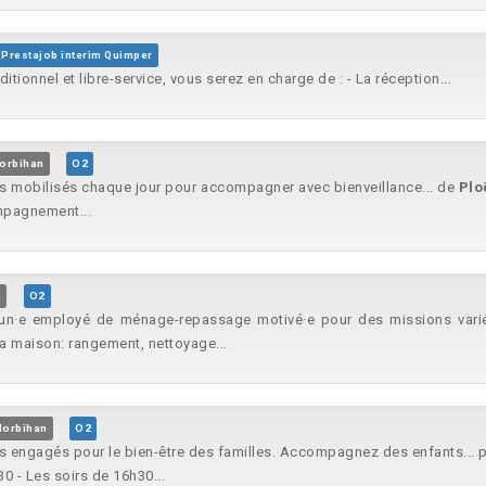
Prestajob interim Quimper
tionnel et libre-service, vous serez en charge de : - La réception...
orbihan
O2
rs mobilisés chaque jour pour accompagner avec bienveillance... de
Plo
mpagnement...
n
O2
un·e employé de ménage-repassage motivé·e pour des missions variées
la maison: rangement, nettoyage...
Morbihan
O2
s engagés pour le bien-être des familles. Accompagnez des enfants... p
0 - Les soirs de 16h30...