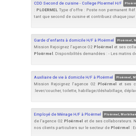
CDD Second de cuisine - College Ploermel H/F
Ploërm
:
PLOERMEL
Type d'offre : Poste non permanent Réf.
tant que second de cuisine et contribuez chaque jour 
Garde d’enfants à domicile H/F à Ploërmel
Ploërmel, 
Mission Rejoignez l'agence O2
Ploërmel
et ses coll
Ploërmel
. Disponibilités demandées : - Les matins de
Auxiliaire de vie à domicile H/F à Ploërmel
Ploërmel, M
Mission Rejoignez l'agence O2
Ploërmel
et ses co
:lever/coucher, toilette, habillage/déshabillage, dépla
Employé de Ménage H/F à Ploërmel
Ploërmel, Morbiha
de l'agence O2
Ploërmel
et de ses collaborateurs. 
nos clients particuliers sur le secteur de
Ploërmel
: E