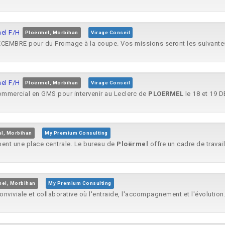
el F/H
Ploërmel, Morbihan
Virage Conseil
ECEMBRE pour du Fromage à la coupe. Vos missions seront les suivantes
el F/H
Ploërmel, Morbihan
Virage Conseil
commercial en GMS pour intervenir au Leclerc de
PLOERMEL
le 18 et 19 
l, Morbihan
My Premium Consulting
pent une place centrale. Le bureau de
Ploërmel
offre un cadre de travail.
el, Morbihan
My Premium Consulting
iviale et collaborative où l'entraide, l'accompagnement et l'évolution.