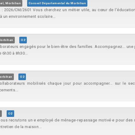
el, Morbihan
Conseil Départemental du Morbihan
 : 2026/CM/2601 Vous cherchez un métier utile, au cœur de l’éducation
à un environnement scolaire...
Morbihan
O2
aborateurs engagés pour le bien-être des familles. Accompagnez... une 
 6h30 à 8h30...
orbihan
O2
llaborateurs mobilisés chaque jour pour accompagner... sur le se
cements...
n
O2
Nous recrutons un·e employé de ménage-repassage motivé·e pour des mis
ntretien de la maison...