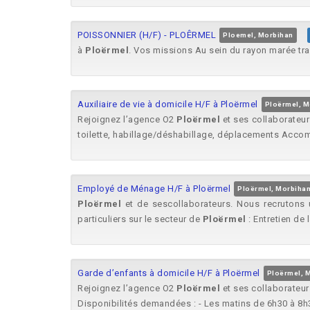
POISSONNIER (H/F) - PLOÊRMEL
Ploemel, Morbihan
à
Ploërmel
. Vos missions Au sein du rayon marée tradi
Auxiliaire de vie à domicile H/F à Ploërmel
Ploërmel, M
Rejoignez l’agence O2
Ploërmel
et ses collaborateu
toilette, habillage/déshabillage, déplacements Acco
Employé de Ménage H/F à Ploërmel
Ploërmel, Morbiha
Ploërmel
et de sescollaborateurs. Nous recrutons 
particuliers sur le secteur de
Ploërmel
: Entretien de 
Garde d’enfants à domicile H/F à Ploërmel
Ploërmel, 
Rejoignez l’agence O2
Ploërmel
et ses collaborateur
Disponibilités demandées : - Les matins de 6h30 à 8h3