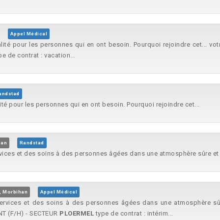
Appel Médical
ité pour les personnes qui en ont besoin. Pourquoi rejoindre cet... votre
e de contrat : vacation...
andstad
té pour les personnes qui en ont besoin. Pourquoi rejoindre cet...
han
Randstad
vices et des soins à des personnes âgées dans une atmosphère sûre et 
, Morbihan
Appel Médical
ervices et des soins à des personnes âgées dans une atmosphère sûre 
NANT (F/H) - SECTEUR
PLOERMEL
type de contrat : intérim...