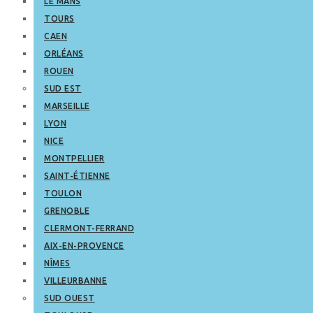
LE MANS
TOURS
CAEN
ORLÉANS
ROUEN
SUD EST
MARSEILLE
LYON
NICE
MONTPELLIER
SAINT-ÉTIENNE
TOULON
GRENOBLE
CLERMONT-FERRAND
AIX-EN-PROVENCE
NÎMES
VILLEURBANNE
SUD OUEST