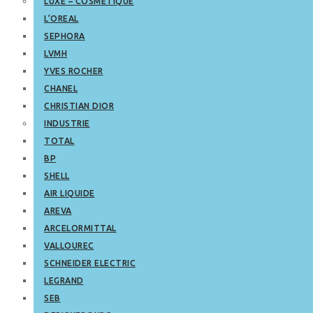
LUXE – COSMETIQUE
L’OREAL
SEPHORA
LVMH
YVES ROCHER
CHANEL
CHRISTIAN DIOR
INDUSTRIE
TOTAL
BP
SHELL
AIR LIQUIDE
AREVA
ARCELORMITTAL
VALLOUREC
SCHNEIDER ELECTRIC
LEGRAND
SEB