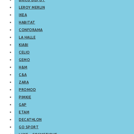
LEROY MERLIN
IKEA
HABITAT
CONFORAMA
LA HALLE
KIABI
CELIO
GEMO
H&M
C&A
ZARA
PROMOD
PIMKIE
GAP
ETAM
DECATHLON
GO SPORT