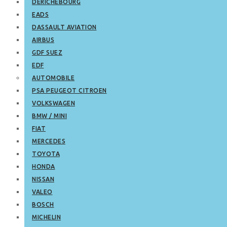
DERICHEBOURG
EADS
DASSAULT AVIATION
AIRBUS
GDF SUEZ
EDF
AUTOMOBILE
PSA PEUGEOT CITROEN
VOLKSWAGEN
BMW / MINI
FIAT
MERCEDES
TOYOTA
HONDA
NISSAN
VALEO
BOSCH
MICHELIN