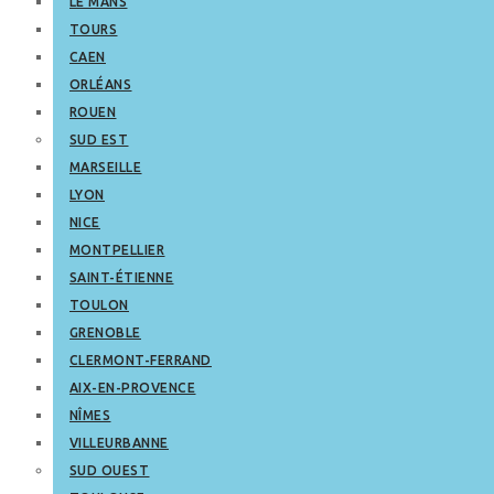
LE MANS
TOURS
CAEN
ORLÉANS
ROUEN
SUD EST
MARSEILLE
LYON
NICE
MONTPELLIER
SAINT-ÉTIENNE
TOULON
GRENOBLE
CLERMONT-FERRAND
AIX-EN-PROVENCE
NÎMES
VILLEURBANNE
SUD OUEST