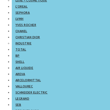
LUXE – COSMETIQUE
L’OREAL
SEPHORA
LVMH
YVES ROCHER
CHANEL
CHRISTIAN DIOR
INDUSTRIE
TOTAL
BP
SHELL
AIR LIQUIDE
AREVA
ARCELORMITTAL
VALLOUREC
SCHNEIDER ELECTRIC
LEGRAND
SEB