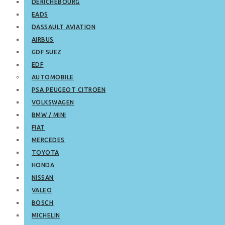
DERICHEBOURG
EADS
DASSAULT AVIATION
AIRBUS
GDF SUEZ
EDF
AUTOMOBILE
PSA PEUGEOT CITROEN
VOLKSWAGEN
BMW / MINI
FIAT
MERCEDES
TOYOTA
HONDA
NISSAN
VALEO
BOSCH
MICHELIN