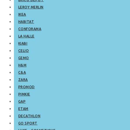
LEROY MERLIN
IKEA
HABITAT
CONFORAMA
LA HALLE
KIABI
CELIO
GEMO
H&M
C&A
ZARA
PROMOD
PIMKIE
GAP
ETAM
DECATHLON
GO SPORT