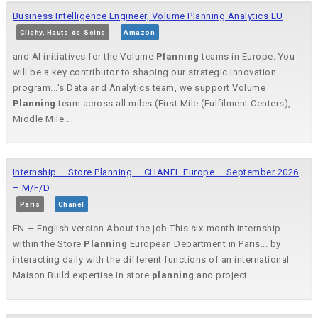
Business Intelligence Engineer, Volume Planning Analytics EU
Clichy, Hauts-de-Seine
Amazon
and AI initiatives for the Volume
Planning
teams in Europe. You
will be a key contributor to shaping our strategic innovation
program...'s Data and Analytics team, we support Volume
Planning
team across all miles (First Mile (Fulfilment Centers),
Middle Mile...
Internship – Store Planning – CHANEL Europe – September 2026
– M/F/D
Paris
Chanel
EN — English version About the job This six-month internship
within the Store
Planning
European Department in Paris... by
interacting daily with the different functions of an international
Maison Build expertise in store
planning
and project...