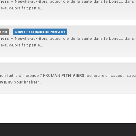
viers
– Neuville-aux-Bois, acteur clé de la santé dans le Loiret... dan
e-aux-Bois fait partie...
oiret
Centre Hospitalier de Pithiviers
viers
– Neuville-aux-Bois, acteur clé de la santé dans le Loiret... dan
e-aux-Bois fait partie...
tion fait la différence ? PROMAN
PITHIVIERS
recherche un caces... spéc
IVIERS
pour finaliser...