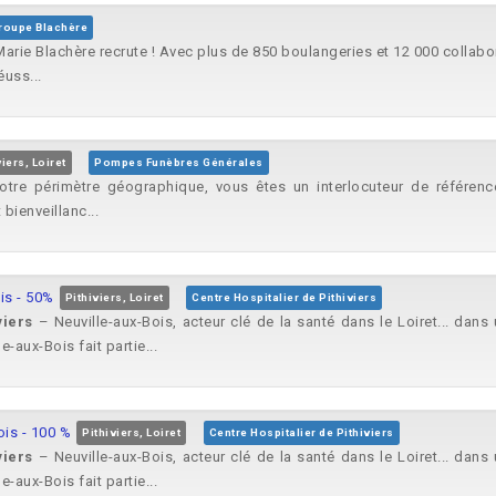
roupe Blachère
. Marie Blachère recrute ! Avec plus de 850 boulangeries et 12 000 col
éuss...
viers, Loiret
Pompes Funèbres Générales
e périmètre géographique, vous êtes un interlocuteur de référence 
bienveillanc...
is - 50%
Pithiviers, Loiret
Centre Hospitalier de Pithiviers
viers
– Neuville-aux-Bois, acteur clé de la santé dans le Loiret... dan
e-aux-Bois fait partie...
is - 100 %
Pithiviers, Loiret
Centre Hospitalier de Pithiviers
viers
– Neuville-aux-Bois, acteur clé de la santé dans le Loiret... dan
e-aux-Bois fait partie...