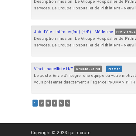
Description mission: Le Groupe Hospitalier de
Pithi
services. Le Groupe Hospitalier de
Pithiviers
- Neuvill
Job d'été - Infirmier(ère) (H/F) - Médecine
Pithiviers, L
Description mission: Le Groupe Hospitalier de
Pithi
services. Le Groupe Hospitalier de
Pithiviers
- Neuvill
Vinci - nacelliste H/F
Orléans, Loiret
Proman
Le poste: Envie d’intégrer une équipe où votre motiva
vous présenter directement à l’agence PROMAN
PITH
1
2
3
4
5
6
Copyright © 2023 qui recrute