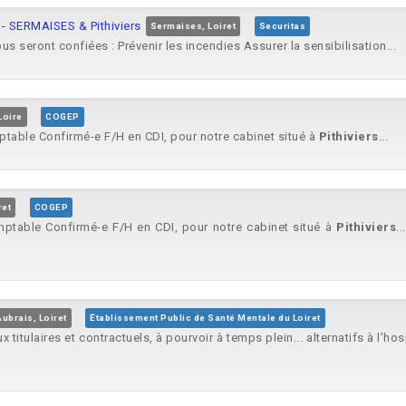
 - SERMAISES & Pithiviers
Sermaises, Loiret
Securitas
us seront confiées : Prévenir les incendies Assurer la sensibilisation...
Loire
COGEP
ptable Confirmé-e F/H en CDI, pour notre cabinet situé à
Pithiviers
...
ret
COGEP
mptable Confirmé-e F/H en CDI, pour notre cabinet situé à
Pithiviers
.
Aubrais, Loiret
Établissement Public de Santé Mentale du Loiret
 titulaires et contractuels, à pourvoir à temps plein... alternatifs à l’h