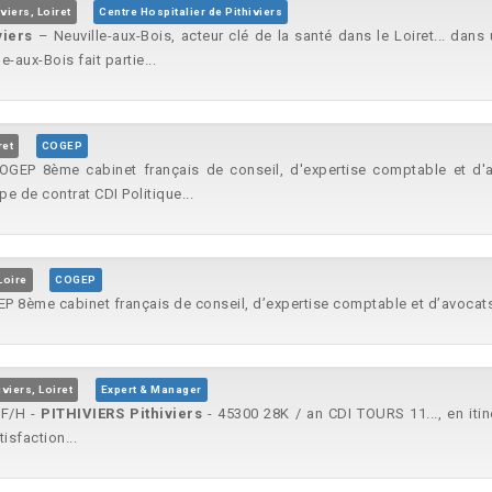
iviers, Loiret
Centre Hospitalier de Pithiviers
viers
– Neuville-aux-Bois, acteur clé de la santé dans le Loiret... dan
e-aux-Bois fait partie...
ret
COGEP
EP 8ème cabinet français de conseil, d'expertise comptable et d'av
e de contrat CDI Politique...
Loire
COGEP
 8ème cabinet français de conseil, d’expertise comptable et d’avocats
iviers, Loiret
Expert & Manager
 F/H -
PITHIVIERS
Pithiviers
- 45300 28K / an CDI TOURS 11..., en iti
isfaction...