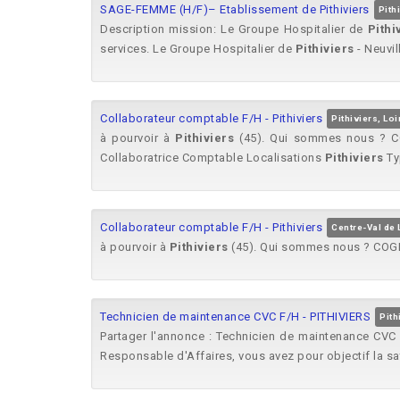
SAGE-FEMME (H/F)– Etablissement de Pithiviers
Pith
Description mission: Le Groupe Hospitalier de
Pithi
services. Le Groupe Hospitalier de
Pithiviers
- Neuvill
Collaborateur comptable F/H - Pithiviers
Pithiviers, Loi
à pourvoir à
Pithiviers
(45). Qui sommes nous ? COG
Collaboratrice Comptable Localisations
Pithiviers
Typ
Collaborateur comptable F/H - Pithiviers
Centre-Val de 
à pourvoir à
Pithiviers
(45). Qui sommes nous ? COGEP
Technicien de maintenance CVC F/H - PITHIVIERS
Pith
Partager l'annonce : Technicien de maintenance CVC
Responsable d'Affaires, vous avez pour objectif la sat