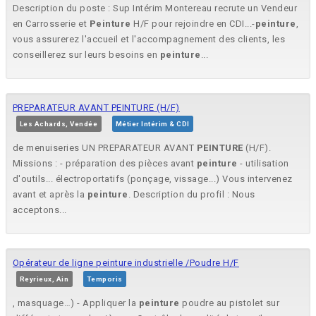
Description du poste : Sup Intérim Montereau recrute un Vendeur
en Carrosserie et
Peinture
H/F pour rejoindre en CDI...-
peinture
,
vous assurerez l'accueil et l'accompagnement des clients, les
conseillerez sur leurs besoins en
peinture
...
PREPARATEUR AVANT PEINTURE (H/F)
Les Achards, Vendée
Métier Intérim & CDI
de menuiseries UN PREPARATEUR AVANT
PEINTURE
(H/F).
Missions : - préparation des pièces avant
peinture
- utilisation
d'outils... électroportatifs (ponçage, vissage...) Vous intervenez
avant et après la
peinture
. Description du profil : Nous
acceptons...
Opérateur de ligne peinture industrielle /Poudre H/F
Reyrieux, Ain
Temporis
, masquage…) - Appliquer la
peinture
poudre au pistolet sur