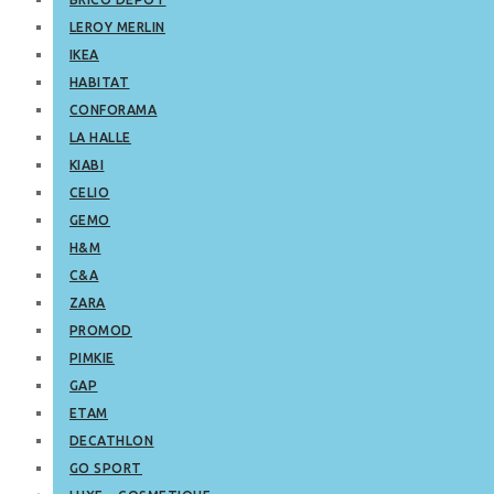
LEROY MERLIN
IKEA
HABITAT
CONFORAMA
LA HALLE
KIABI
CELIO
GEMO
H&M
C&A
ZARA
PROMOD
PIMKIE
GAP
ETAM
DECATHLON
GO SPORT