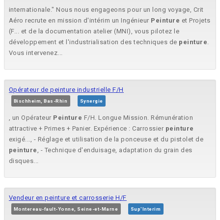
internationale." Nous nous engageons pour un long voyage, Crit
Aéro recrute en mission d'intérim un Ingénieur
Peinture
et Projets
(F... et de la documentation atelier (MNI), vous pilotez le
développement et l'industrialisation des techniques de
peinture
.
Vous intervenez...
Opérateur de peinture industrielle F/H
Bischheim, Bas-Rhin
Synergie
, un Opérateur
Peinture
F/H. Longue Mission. Rémunération
attractive + Primes + Panier. Expérience : Carrossier
peinture
exigé..., - Réglage et utilisation de la ponceuse et du pistolet de
peinture
, - Technique d'enduisage, adaptation du grain des
disques...
Vendeur en peinture et carrosserie H/F
Montereau-fault-Yonne, Seine-et-Marne
Sup'Interim