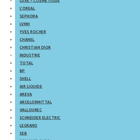
LUXE – COSMETIQUE
L’OREAL
SEPHORA
LVMH
YVES ROCHER
CHANEL
CHRISTIAN DIOR
INDUSTRIE
TOTAL
BP
SHELL
AIR LIQUIDE
AREVA
ARCELORMITTAL
VALLOUREC
SCHNEIDER ELECTRIC
LEGRAND
SEB