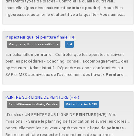
différents types de pièces - Contrôler la qualité du travail...
manuelles (pas nécessairement
peinture
poudre) - Vous êtes
rigoureux.se, autonome et attentif.ve à la qualité - Vous aimez...
Inspecteur qualité peinture finale H/F
Marignane, Bouches-du-Rhône
Crit
sur échantillon
peinture
- Contrôler que les opérateurs suivent
bien les procédures - Coaching, conseil, accompagnement... des
opérateurs - Administratif : Répondre aux non-conformités sur
SAP et MES aux niveaux de l'avancement des travaux
Peinture
...
PEINTRE SUR LIGNE DE PEINTURE (H/F)
Saint-Etienne-du-Bois, Vendée
Métier Intérim & CDI
d'essieux UN PEINTRE SUR LIGNE DE
PEINTURE
(H/F). Vos
missions : - Suivre le planning de fabrication et suivre les ordres...
ponctuellement les nouveaux opérateurs sur ligne de
peinture
-
Respecter et faire respecter les consignes de rangement,