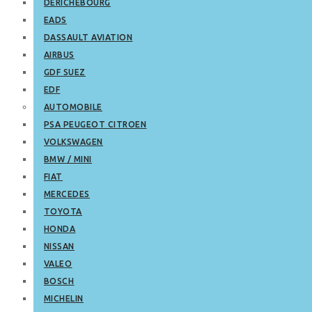
DERICHEBOURG
EADS
DASSAULT AVIATION
AIRBUS
GDF SUEZ
EDF
AUTOMOBILE
PSA PEUGEOT CITROEN
VOLKSWAGEN
BMW / MINI
FIAT
MERCEDES
TOYOTA
HONDA
NISSAN
VALEO
BOSCH
MICHELIN