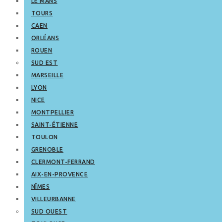
LE MANS
TOURS
CAEN
ORLÉANS
ROUEN
SUD EST
MARSEILLE
LYON
NICE
MONTPELLIER
SAINT-ÉTIENNE
TOULON
GRENOBLE
CLERMONT-FERRAND
AIX-EN-PROVENCE
NÎMES
VILLEURBANNE
SUD OUEST