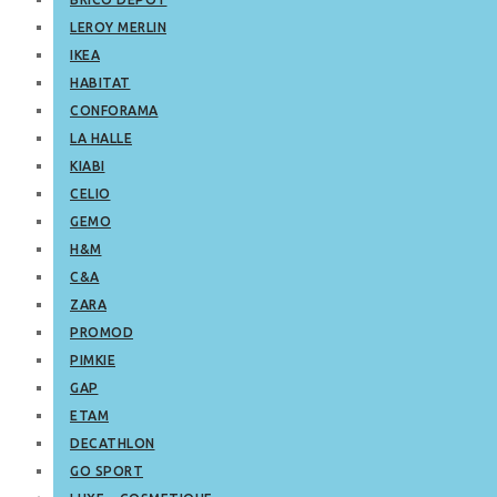
LEROY MERLIN
IKEA
HABITAT
CONFORAMA
LA HALLE
KIABI
CELIO
GEMO
H&M
C&A
ZARA
PROMOD
PIMKIE
GAP
ETAM
DECATHLON
GO SPORT