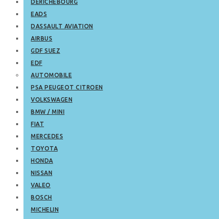
DERICHEBOURG
EADS
DASSAULT AVIATION
AIRBUS
GDF SUEZ
EDF
AUTOMOBILE
PSA PEUGEOT CITROEN
VOLKSWAGEN
BMW / MINI
FIAT
MERCEDES
TOYOTA
HONDA
NISSAN
VALEO
BOSCH
MICHELIN