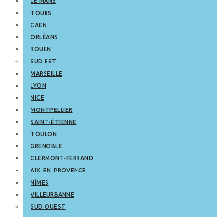
LE MANS
TOURS
CAEN
ORLÉANS
ROUEN
SUD EST
MARSEILLE
LYON
NICE
MONTPELLIER
SAINT-ÉTIENNE
TOULON
GRENOBLE
CLERMONT-FERRAND
AIX-EN-PROVENCE
NÎMES
VILLEURBANNE
SUD OUEST