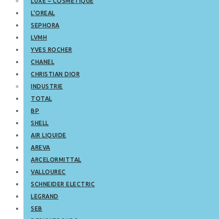
LUXE – COSMETIQUE
L’OREAL
SEPHORA
LVMH
YVES ROCHER
CHANEL
CHRISTIAN DIOR
INDUSTRIE
TOTAL
BP
SHELL
AIR LIQUIDE
AREVA
ARCELORMITTAL
VALLOUREC
SCHNEIDER ELECTRIC
LEGRAND
SEB