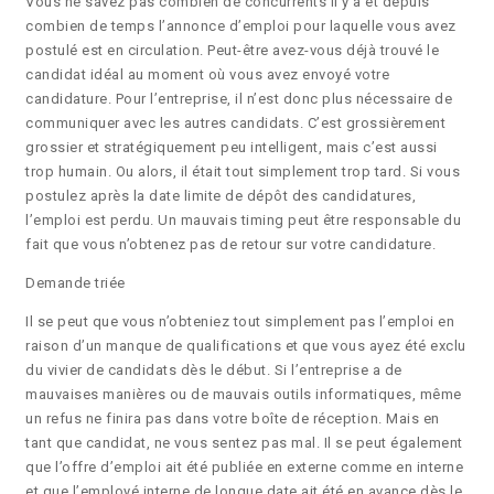
Vous ne savez pas combien de concurrents il y a et depuis
combien de temps l’annonce d’emploi pour laquelle vous avez
postulé est en circulation. Peut-être avez-vous déjà trouvé le
candidat idéal au moment où vous avez envoyé votre
candidature. Pour l’entreprise, il n’est donc plus nécessaire de
communiquer avec les autres candidats. C’est grossièrement
grossier et stratégiquement peu intelligent, mais c’est aussi
trop humain. Ou alors, il était tout simplement trop tard. Si vous
postulez après la date limite de dépôt des candidatures,
l’emploi est perdu. Un mauvais timing peut être responsable du
fait que vous n’obtenez pas de retour sur votre candidature.
Demande triée
Il se peut que vous n’obteniez tout simplement pas l’emploi en
raison d’un manque de qualifications et que vous ayez été exclu
du vivier de candidats dès le début. Si l’entreprise a de
mauvaises manières ou de mauvais outils informatiques, même
un refus ne finira pas dans votre boîte de réception. Mais en
tant que candidat, ne vous sentez pas mal. Il se peut également
que l’offre d’emploi ait été publiée en externe comme en interne
et que l’employé interne de longue date ait été en avance dès le