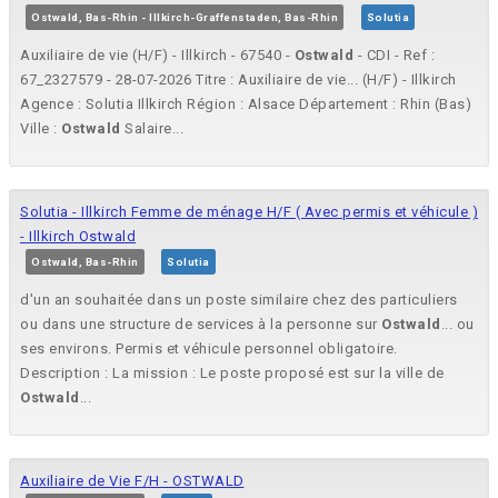
Ostwald, Bas-Rhin - Illkirch-Graffenstaden, Bas-Rhin
Solutia
Auxiliaire de vie (H/F) - Illkirch - 67540 -
Ostwald
- CDI - Ref :
67_2327579 - 28-07-2026 Titre : Auxiliaire de vie... (H/F) - Illkirch
Agence : Solutia Illkirch Région : Alsace Département : Rhin (Bas)
Ville :
Ostwald
Salaire...
Solutia - Illkirch Femme de ménage H/F ( Avec permis et véhicule )
- Illkirch Ostwald
Ostwald, Bas-Rhin
Solutia
d'un an souhaitée dans un poste similaire chez des particuliers
ou dans une structure de services à la personne sur
Ostwald
... ou
ses environs. Permis et véhicule personnel obligatoire.
Description : La mission : Le poste proposé est sur la ville de
Ostwald
...
Auxiliaire de Vie F/H - OSTWALD