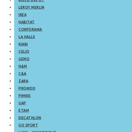
LEROY MERLIN
IKEA
HABITAT
CONFORAMA
LA HALLE
KIABI
CELIO
GEMO
H&M
C&A
ZARA
PROMOD
PIMKIE
GAP
ETAM
DECATHLON
GO SPORT