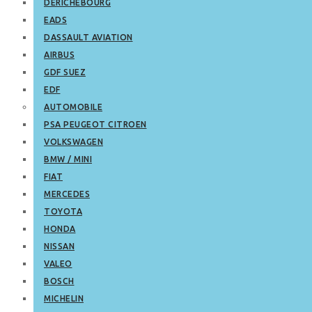
DERICHEBOURG
EADS
DASSAULT AVIATION
AIRBUS
GDF SUEZ
EDF
AUTOMOBILE
PSA PEUGEOT CITROEN
VOLKSWAGEN
BMW / MINI
FIAT
MERCEDES
TOYOTA
HONDA
NISSAN
VALEO
BOSCH
MICHELIN