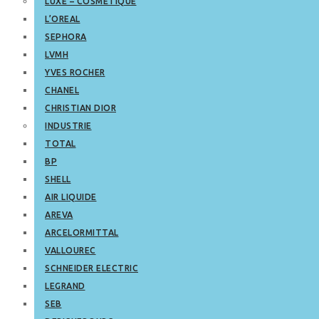
LUXE – COSMETIQUE
L’OREAL
SEPHORA
LVMH
YVES ROCHER
CHANEL
CHRISTIAN DIOR
INDUSTRIE
TOTAL
BP
SHELL
AIR LIQUIDE
AREVA
ARCELORMITTAL
VALLOUREC
SCHNEIDER ELECTRIC
LEGRAND
SEB