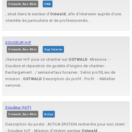
Ostwald, Bas-Rhin
CNA
, situé dans le secteur d'
Ostwald
, afin d'intervenir auprès d'une
clientèle de particuliers et de professionnels...
SOUDEUR H/F
Ostwald, Bas-Rhin
Sup'Interim
/Serrurier H/F pour un chantier sur
OSTWALD
. Missions : -
Soudure et réparation de godets d'engins de chantier.-
Rechargement.../ semaineTaux horaires : Selon profilLieu de
mission :
OSTWALD
Description du profil : Profil : - Métallier
serrurier...
Soudeur (H/F)
Ostwald, Bas-Rhin
Actua
Description du poste : ACTUA ERSTEIN recherche pour son client :
- Soudeur H/F - Mission d'intérim secteur
Ostwald
...