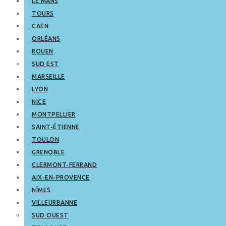
LE MANS
TOURS
CAEN
ORLÉANS
ROUEN
SUD EST
MARSEILLE
LYON
NICE
MONTPELLIER
SAINT-ÉTIENNE
TOULON
GRENOBLE
CLERMONT-FERRAND
AIX-EN-PROVENCE
NÎMES
VILLEURBANNE
SUD OUEST