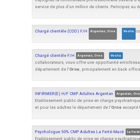
service de plus d’un million de clients. Participez au 
Chargé clientèle (CDD) F/H
co
Argentan, Orne
Veolia
Chargé clientèle F/H
Argentan, Orne
Veolia
collaborateurs, vous offre une opportunité enrichissa
département de l'
Orne
, principalement en back offic
INFIRMIER(E) H/F CMP Adultes Argentan
Argentan, Orn
Etablissement public de prise en charge psychiatriqu
et pour les adultes le département de l'
Orne
excepté l
Psychologue 50% CMP Adultes La Ferté-Macé
La Fert
Etablissement public de prise en charge psychiatriqu