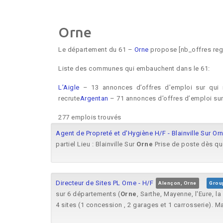
Orne
Le département du 61 –
Orne
propose [nb_offres reg=
Liste des communes qui embauchent dans le 61:
L’Aigle
– 13 annonces d’offres d’emploi sur qui 
recrute
Argentan
– 71 annonces d’offres d’emploi sur
277 emplois trouvés
Agent de Propreté et d'Hygiène H/F - Blainville Sur Or
partiel Lieu : Blainville Sur
Orne
Prise de poste dès que
Directeur de Sites PL Orne - H/F
Alençon, Orne
Grou
sur 6 départements (
Orne
, Sarthe, Mayenne, l'Eure, l
4 sites (1 concession , 2 garages et 1 carrosserie). Ma