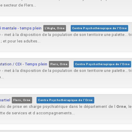
e secteur de Flers...
é mentale - temps plein
L'Aigle, Orne
Centre Psychothérapique de l'Orne
 - met à la disposition de la population de son territoire une palette... 
; et pour les adultes...
tation / CDI - Temps plein
Flers, Orne
Centre Psychothérapique de l'Orne
 - met à la disposition de la population de son territoire une palette... 
e
...
artiel
Flers, Orne
Centre Psychothérapique de l'Orne
blic de prise en charge psychiatrique dans le département de l
Orne
, l
lette de services et d accompagnements...