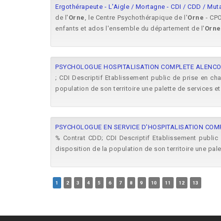
Ergothérapeute - L'Aigle / Mortagne - CDI / CDD / Mut
de l'
Orne
, le Centre Psychothérapique de l'
Orne
- CPO
enfants et ados l'ensemble du département de l'
Orne
PSYCHOLOGUE HOSPITALISATION COMPLETE ALENCON
; CDI Descriptif Etablissement public de prise en ch
population de son territoire une palette de services 
PSYCHOLOGUE EN SERVICE D'HOSPITALISATION COMPLE
% Contrat CDD; CDI Descriptif Etablissement public
disposition de la population de son territoire une pa
1
2
3
4
5
6
7
8
9
10
11
12
13