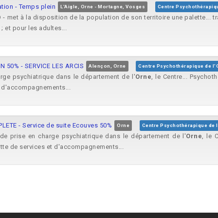
ation - Temps plein
L'Aigle, Orne - Mortagne, Vosges
Centre Psychothérapiqu
 - met à la disposition de la population de son territoire une palette... 
; et pour les adultes...
 50% - SERVICE LES ARCIS
Alençon, Orne
Centre Psychothérapique de l'
arge psychiatrique dans le département de l'
Orne
, le Centre... Psychot
et d'accompagnements...
TE - Service de suite Ecouves 50%
Orne
Centre Psychothérapique de 
 de prise en charge psychiatrique dans le département de l'
Orne
, le 
lette de services et d'accompagnements...