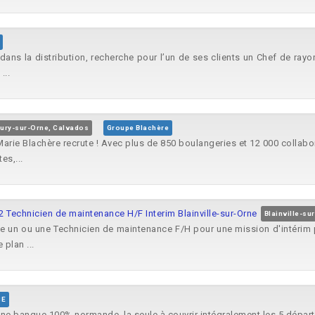
 dans la distribution, recherche pour l’un de ses clients un Chef de ra
...
eury-sur-Orne, Calvados
Groupe Blachère
. Marie Blachère recrute ! Avec plus de 850 boulangeries et 12 000 col
es,...
 Technicien de maintenance H/F Interim Blainville-sur-Orne
Blainville-su
un ou une Technicien de maintenance F/H pour une mission d'intérim pou
plan ...
CE
ne banque 100% normande, la seule à couvrir intégralement les 5 départ