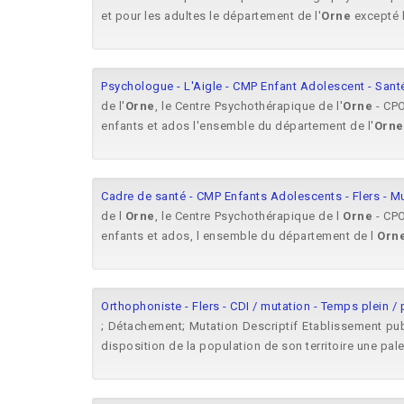
et pour les adultes le département de l'
Orne
excepté l
Psychologue - L'Aigle - CMP Enfant Adolescent - Sant
de l'
Orne
, le Centre Psychothérapique de l'
Orne
- CPO
enfants et ados l'ensemble du département de l'
Orne
Cadre de santé - CMP Enfants Adolescents - Flers - Mu
de l
Orne
, le Centre Psychothérapique de l
Orne
- CPO
enfants et ados, l ensemble du département de l
Orn
Orthophoniste - Flers - CDI / mutation - Temps plein / p
; Détachement; Mutation Descriptif Etablissement pu
disposition de la population de son territoire une pa