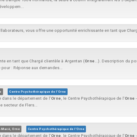
développem...
llaborateurs, vous offre une opportunité enrichissante en tant que Charg
nte en tant que Chargé clientèle à Argentan (
Orne
...). Description du p
e pour : Réponse aux demandes...
e
Centre Psychothérapique de l'Orne
e dans le département de l'
Orne
, le Centre Psychothérapique de l'
Orne
-
e secteur de Flers...
é-Macé, Orne
Centre Psychothérapique de l'Orne
e dans le département de l'
Orne
, le Centre Psychothérapique de l'
Orne
-