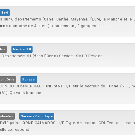
 Bayi
s sur 6 départements (
Orne
, Sarthe, Mayenne, l’Eure, la Manche et le
Orne
composé de 4 sites (1 concession , 2 garages et 1...
ados
Médical RH
- Département 61 (dans l’
Orne
) Service : SMUR Période...
çon, Orne
Sonepar
ECHNICO COMMERCIAL ITINERANT H/F sur le secteur de l'
Orne
(61..., 
(61). Ça vous branche...
Calvados
Secours Catholique
- Délégation
ORNE
-CALVADOS H/F Type de contrat CDI Temps... compr
Elle correspond...