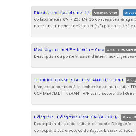
Directeur de sites pl orne - h/f
Alençon, Orne
Groupe
collaborateurs CA > 200 M€ 26 concessions & agent
notre futur Directeur de Sites PL(h/f) pour notre Pôle
Méd. Urgentiste H/F – Intérim – Orne
Orne - Vire, Calv
Description du poste Mission d'intérim aux urgences 
TECHNICO-COMMERCIAL ITINERANT H/F - ORNE
Alen
bien, nous sommes à la recherche de notre futur T
COMMERCIAL ITINERANT H/F sur le secteur de l'
Orne
Délégué/e - Délégation ORNE-CALVADOS H/F
Orne - 
Description du poste Intitulé du poste Délégué/e 
correspond aux diocèses de Bayeux-Lisieux et Séez.. 