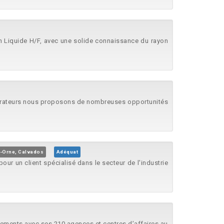
yon Liquide H/F, avec une solide connaissance du rayon
laborateurs nous proposons de nombreuses opportunités
r-Orne, Calvados
Adéquat
r un client spécialisé dans le secteur de l'industrie
ements avec ses 210 agences et centres d’affaires au