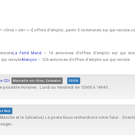
 »Orne » cle= » »] offres d’emploi, parmi 5 communes sur qui-recrute.
recrute
La Ferté Macé
– 16 annonces d’offres d’emploi sur qui recr
 qui recrute
Alençon
– 126 annonces d’offres d’emploi sur qui recrute
ne CDI
Blainville-sur-Orne, Calvados
SEGID
 possible Horaires : Lundi au Vendredi de 12h00 à 14h45...
pe Bayi
a Manche et le Calvados) Le poste Nous recherchons notre futur... Direct
nager...