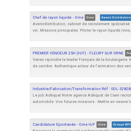
Chef de rayon liquide - Orne
Orne
Avenir Distribution
Avenirdistribution, cabinet de recrutement spécialisé
vin. Missions principales: Piloter le rayon liquide (vins, 
PREMIER VENDEUR 25H (H/F) - FLEURY SUR ORNE
Fl
Venez rejoindre le leader Français de la boulangerie
de carrière. Authentique acteur de l’animation des vent
Industrie/Fabrication/Transformation Réf : 0OL-328282
Le job Adéquat Notre agence Adéquat de Caen recrute 
automobile. Vos futures missions : Mettre en oeuvre le 
Candidature Spontanée - Orne H/F
Orne
Groupe BP
Rejoignez la communauté professionnelle ouverte d’u