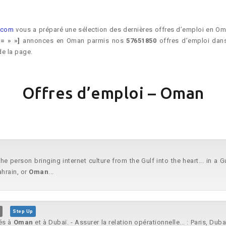
e.com
vous a préparé une sélection des dernières offres d’emploi en Oman
= » »]
annonces en Oman parmis nos
57651850
offres d’emploi dans
de la page.
Offres d’emploi – Oman
 the person bringing internet culture from the Gulf into the heart... in a 
ahrain, or
Oman
...
Step Up
sés à
Oman
et à Dubaï. - Assurer la relation opérationnelle... : Paris, Duba