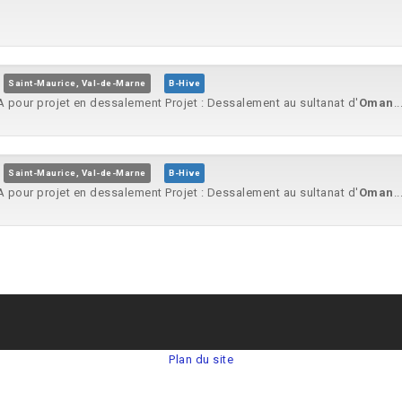
Saint-Maurice, Val-de-Marne
B-Hive
A pour projet en dessalement Projet : Dessalement au sultanat d'
Oman
..
Saint-Maurice, Val-de-Marne
B-Hive
A pour projet en dessalement Projet : Dessalement au sultanat d'
Oman
..
Plan du site