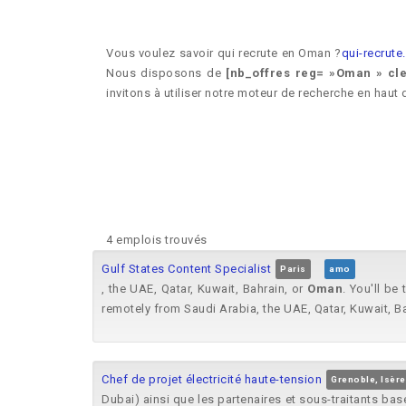
Vous voulez savoir qui recrute en Oman ?
qui-recrut
Nous disposons de
[nb_offres reg= »Oman » cle
invitons à utiliser notre moteur de recherche en haut 
4 emplois trouvés
Gulf States Content Specialist
Paris
amo
, the UAE, Qatar, Kuwait, Bahrain, or
Oman
. You'll be
remotely from Saudi Arabia, the UAE, Qatar, Kuwait, B
Chef de projet électricité haute-tension
Grenoble, Isère
Dubai) ainsi que les partenaires et sous-traitants ba