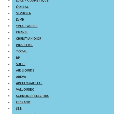
LUXE – COSMETIQUE
L’OREAL
SEPHORA
LVMH
YVES ROCHER
CHANEL
CHRISTIAN DIOR
INDUSTRIE
TOTAL
BP
SHELL
AIR LIQUIDE
AREVA
ARCELORMITTAL
VALLOUREC
SCHNEIDER ELECTRIC
LEGRAND
SEB