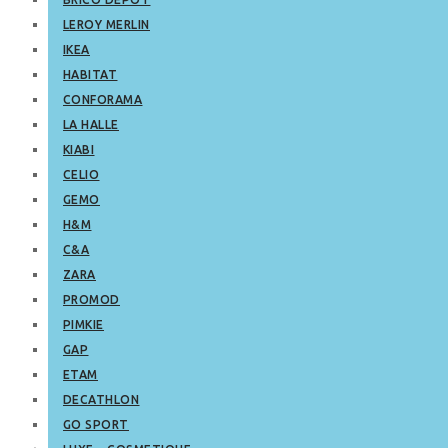
LEROY MERLIN
IKEA
HABITAT
CONFORAMA
LA HALLE
KIABI
CELIO
GEMO
H&M
C&A
ZARA
PROMOD
PIMKIE
GAP
ETAM
DECATHLON
GO SPORT