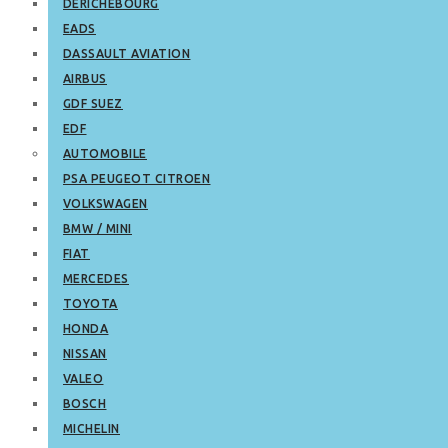
DERICHEBOURG
EADS
DASSAULT AVIATION
AIRBUS
GDF SUEZ
EDF
AUTOMOBILE
PSA PEUGEOT CITROEN
VOLKSWAGEN
BMW / MINI
FIAT
MERCEDES
TOYOTA
HONDA
NISSAN
VALEO
BOSCH
MICHELIN