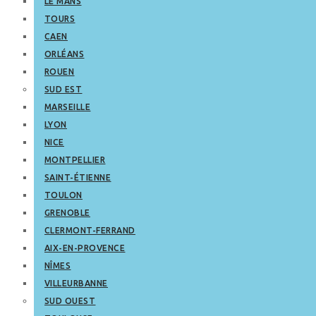
LE MANS
TOURS
CAEN
ORLÉANS
ROUEN
SUD EST
MARSEILLE
LYON
NICE
MONTPELLIER
SAINT-ÉTIENNE
TOULON
GRENOBLE
CLERMONT-FERRAND
AIX-EN-PROVENCE
NÎMES
VILLEURBANNE
SUD OUEST