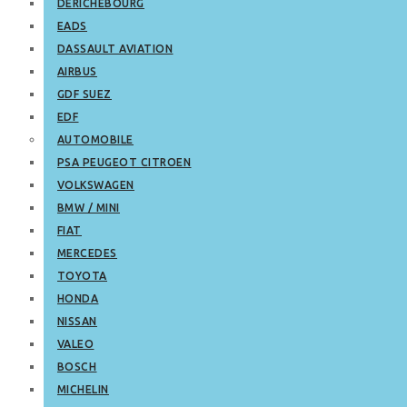
DERICHEBOURG
EADS
DASSAULT AVIATION
AIRBUS
GDF SUEZ
EDF
AUTOMOBILE
PSA PEUGEOT CITROEN
VOLKSWAGEN
BMW / MINI
FIAT
MERCEDES
TOYOTA
HONDA
NISSAN
VALEO
BOSCH
MICHELIN