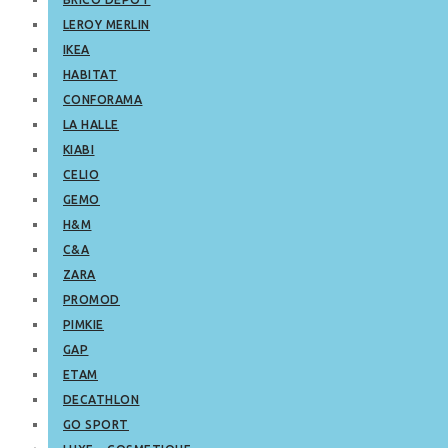
LEROY MERLIN
IKEA
HABITAT
CONFORAMA
LA HALLE
KIABI
CELIO
GEMO
H&M
C&A
ZARA
PROMOD
PIMKIE
GAP
ETAM
DECATHLON
GO SPORT