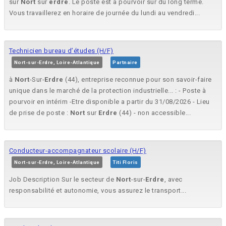
sur
Nort
sur
erdre
. Le poste est à pourvoir sur du long terme.
Vous travaillerez en horaire de journée du lundi au vendredi...
Technicien bureau d’études (H/F)
Nort-sur-Erdre, Loire-Atlantique
Partnaire
à
Nort
-Sur-
Erdre
(44), entreprise reconnue pour son savoir-faire
unique dans le marché de la protection industrielle... : - Poste à
pourvoir en intérim -Etre disponible a partir du 31/08/2026 - Lieu
de prise de poste :
Nort
sur
Erdre
(44) - non accessible...
Conducteur-accompagnateur scolaire (H/F)
Nort-sur-Erdre, Loire-Atlantique
Titi Floris
Job Description Sur le secteur de
Nort
-sur-
Erdre
, avec
responsabilité et autonomie, vous assurez le transport...