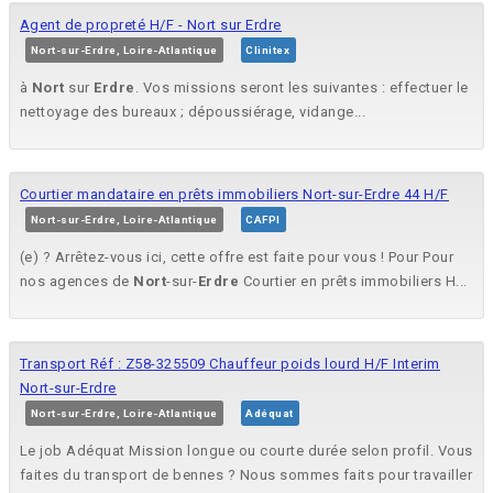
Agent de propreté H/F - Nort sur Erdre
Nort-sur-Erdre, Loire-Atlantique
Clinitex
à
Nort
sur
Erdre
. Vos missions seront les suivantes : effectuer le
nettoyage des bureaux ; dépoussiérage, vidange...
Courtier mandataire en prêts immobiliers Nort-sur-Erdre 44 H/F
Nort-sur-Erdre, Loire-Atlantique
CAFPI
(e) ? Arrêtez-vous ici, cette offre est faite pour vous ! Pour Pour
nos agences de
Nort
-sur-
Erdre
Courtier en prêts immobiliers H...
Transport Réf : Z58-325509 Chauffeur poids lourd H/F Interim
Nort-sur-Erdre
Nort-sur-Erdre, Loire-Atlantique
Adéquat
Le job Adéquat Mission longue ou courte durée selon profil. Vous
faites du transport de bennes ? Nous sommes faits pour travailler