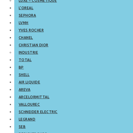
LUXE – COSMETIQUE
L’OREAL
SEPHORA
LVMH
YVES ROCHER
CHANEL
CHRISTIAN DIOR
INDUSTRIE
TOTAL
BP
SHELL
AIR LIQUIDE
AREVA
ARCELORMITTAL
VALLOUREC
SCHNEIDER ELECTRIC
LEGRAND
SEB