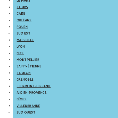
LE MANS
TOURS
CAEN
ORLÉANS
ROUEN
SUD EST
MARSEILLE
LYON
NICE
MONTPELLIER
SAINT-ÉTIENNE
TOULON
GRENOBLE
CLERMONT-FERRAND
AIX-EN-PROVENCE
NÎMES
VILLEURBANNE
SUD OUEST