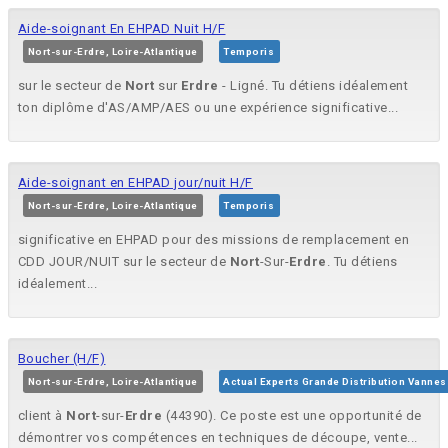
Aide-soignant En EHPAD Nuit H/F
Nort-sur-Erdre, Loire-Atlantique
Temporis
sur le secteur de
Nort
sur
Erdre
- Ligné. Tu détiens idéalement
ton diplôme d'AS/AMP/AES ou une expérience significative...
Aide-soignant en EHPAD jour/nuit H/F
Nort-sur-Erdre, Loire-Atlantique
Temporis
significative en EHPAD pour des missions de remplacement en
CDD JOUR/NUIT sur le secteur de
Nort
-Sur-
Erdre
. Tu détiens
idéalement...
Boucher (H/F)
Nort-sur-Erdre, Loire-Atlantique
Actual Experts Grande Distribution Vannes
client à
Nort
-sur-
Erdre
(44390). Ce poste est une opportunité de
démontrer vos compétences en techniques de découpe, vente...