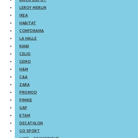
LEROY MERLIN
IKEA
HABITAT
CONFORAMA
LA HALLE
KIABI
CELIO
GEMO
H&M
C&A
ZARA
PROMOD
PIMKIE
GAP
ETAM
DECATHLON
GO SPORT