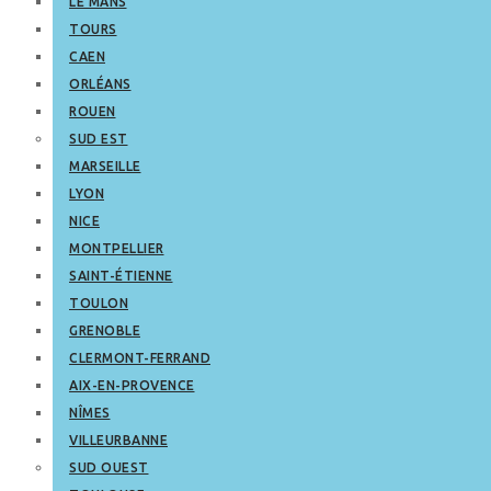
LE MANS
TOURS
CAEN
ORLÉANS
ROUEN
SUD EST
MARSEILLE
LYON
NICE
MONTPELLIER
SAINT-ÉTIENNE
TOULON
GRENOBLE
CLERMONT-FERRAND
AIX-EN-PROVENCE
NÎMES
VILLEURBANNE
SUD OUEST