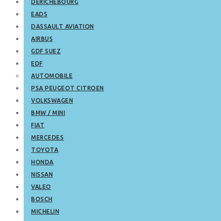
DERICHEBOURG
EADS
DASSAULT AVIATION
AIRBUS
GDF SUEZ
EDF
AUTOMOBILE
PSA PEUGEOT CITROEN
VOLKSWAGEN
BMW / MINI
FIAT
MERCEDES
TOYOTA
HONDA
NISSAN
VALEO
BOSCH
MICHELIN