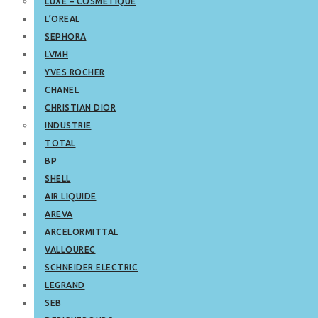
LUXE – COSMETIQUE
L’OREAL
SEPHORA
LVMH
YVES ROCHER
CHANEL
CHRISTIAN DIOR
INDUSTRIE
TOTAL
BP
SHELL
AIR LIQUIDE
AREVA
ARCELORMITTAL
VALLOUREC
SCHNEIDER ELECTRIC
LEGRAND
SEB