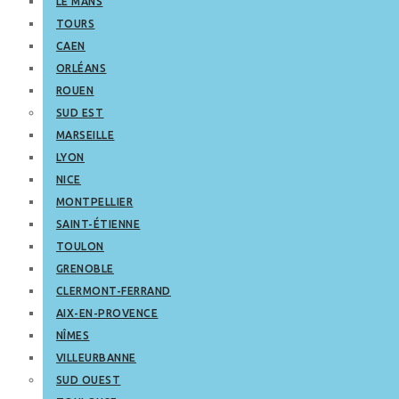
LE MANS
TOURS
CAEN
ORLÉANS
ROUEN
SUD EST
MARSEILLE
LYON
NICE
MONTPELLIER
SAINT-ÉTIENNE
TOULON
GRENOBLE
CLERMONT-FERRAND
AIX-EN-PROVENCE
NÎMES
VILLEURBANNE
SUD OUEST