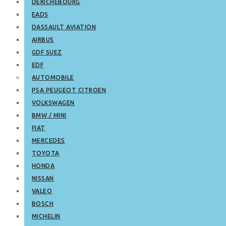
DERICHEBOURG
EADS
DASSAULT AVIATION
AIRBUS
GDF SUEZ
EDF
AUTOMOBILE
PSA PEUGEOT CITROEN
VOLKSWAGEN
BMW / MINI
FIAT
MERCEDES
TOYOTA
HONDA
NISSAN
VALEO
BOSCH
MICHELIN