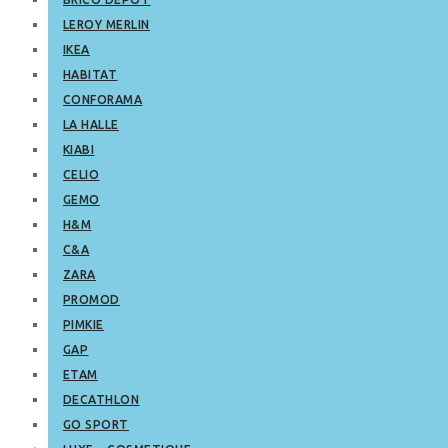
LEROY MERLIN
IKEA
HABITAT
CONFORAMA
LA HALLE
KIABI
CELIO
GEMO
H&M
C&A
ZARA
PROMOD
PIMKIE
GAP
ETAM
DECATHLON
GO SPORT