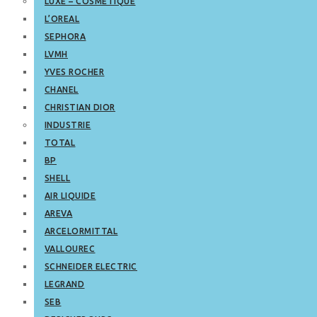
LUXE – COSMETIQUE
L’OREAL
SEPHORA
LVMH
YVES ROCHER
CHANEL
CHRISTIAN DIOR
INDUSTRIE
TOTAL
BP
SHELL
AIR LIQUIDE
AREVA
ARCELORMITTAL
VALLOUREC
SCHNEIDER ELECTRIC
LEGRAND
SEB