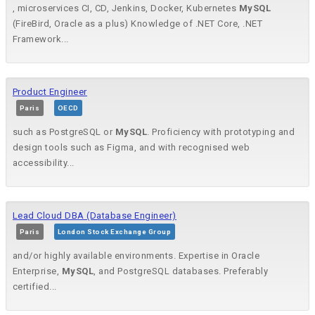
, microservices CI, CD, Jenkins, Docker, Kubernetes
MySQL
(FireBird, Oracle as a plus) Knowledge of .NET Core, .NET
Framework...
Product Engineer
Paris
OECD
such as PostgreSQL or
MySQL
. Proficiency with prototyping and
design tools such as Figma, and with recognised web
accessibility...
Lead Cloud DBA (Database Engineer)
Paris
London Stock Exchange Group
and/or highly available environments. Expertise in Oracle
Enterprise,
MySQL
, and PostgreSQL databases. Preferably
certified...