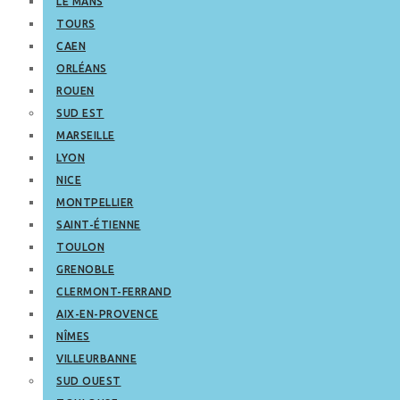
LE MANS
TOURS
CAEN
ORLÉANS
ROUEN
SUD EST
MARSEILLE
LYON
NICE
MONTPELLIER
SAINT-ÉTIENNE
TOULON
GRENOBLE
CLERMONT-FERRAND
AIX-EN-PROVENCE
NÎMES
VILLEURBANNE
SUD OUEST