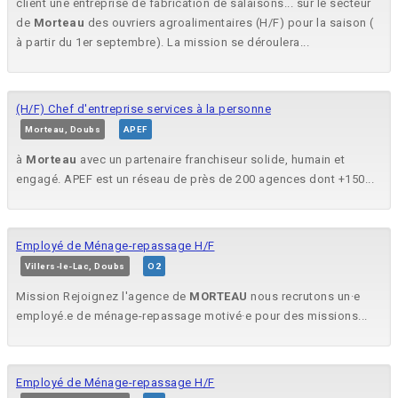
client une entreprise de fabrication de salaisons... sur le secteur
de
Morteau
des ouvriers agroalimentaires (H/F) pour la saison (
à partir du 1er septembre). La mission se déroulera...
(H/F) Chef d'entreprise services à la personne
Morteau, Doubs
APEF
à
Morteau
avec un partenaire franchiseur solide, humain et
engagé. APEF est un réseau de près de 200 agences dont +150...
Employé de Ménage-repassage H/F
Villers-le-Lac, Doubs
O2
Mission Rejoignez l'agence de
MORTEAU
nous recrutons un·e
employé.e de ménage-repassage motivé·e pour des missions...
Employé de Ménage-repassage H/F