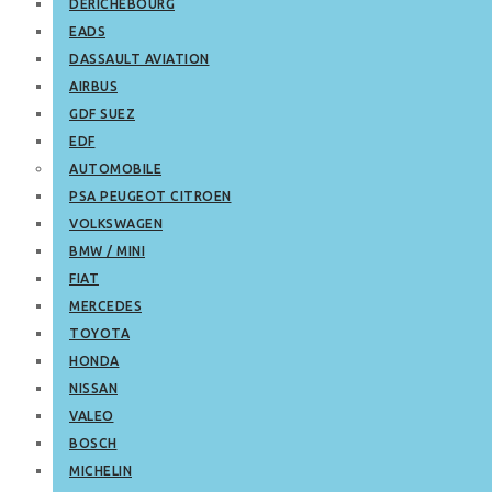
DERICHEBOURG
EADS
DASSAULT AVIATION
AIRBUS
GDF SUEZ
EDF
AUTOMOBILE
PSA PEUGEOT CITROEN
VOLKSWAGEN
BMW / MINI
FIAT
MERCEDES
TOYOTA
HONDA
NISSAN
VALEO
BOSCH
MICHELIN