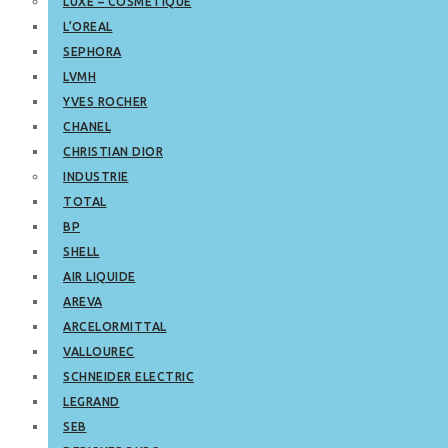
LUXE – COSMETIQUE
L’OREAL
SEPHORA
LVMH
YVES ROCHER
CHANEL
CHRISTIAN DIOR
INDUSTRIE
TOTAL
BP
SHELL
AIR LIQUIDE
AREVA
ARCELORMITTAL
VALLOUREC
SCHNEIDER ELECTRIC
LEGRAND
SEB