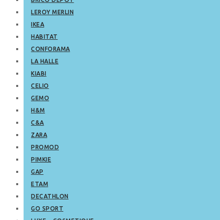
LEROY MERLIN
IKEA
HABITAT
CONFORAMA
LA HALLE
KIABI
CELIO
GEMO
H&M
C&A
ZARA
PROMOD
PIMKIE
GAP
ETAM
DECATHLON
GO SPORT