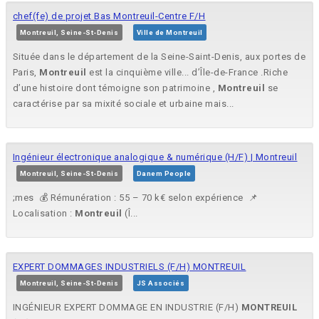
chef(fe) de projet Bas Montreuil-Centre F/H
Montreuil, Seine-St-Denis
Ville de Montreuil
Située dans le département de la Seine-Saint-Denis, aux portes de
Paris,
Montreuil
est la cinquième ville... d’Île-de-France .Riche
d’une histoire dont témoigne son patrimoine ,
Montreuil
se
caractérise par sa mixité sociale et urbaine mais...
Ingénieur électronique analogique & numérique (H/F) | Montreuil
Montreuil, Seine-St-Denis
Danem People
;mes 💰 Rémunération : 55 – 70 k€ selon expérience 📌
Localisation :
Montreuil
(Î...
EXPERT DOMMAGES INDUSTRIELS (F/H) MONTREUIL
Montreuil, Seine-St-Denis
JS Associés
INGÉNIEUR EXPERT DOMMAGE EN INDUSTRIE (F/H)
MONTREUIL