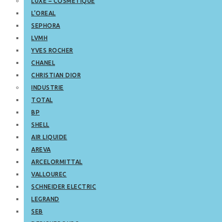
LUXE – COSMETIQUE
L’OREAL
SEPHORA
LVMH
YVES ROCHER
CHANEL
CHRISTIAN DIOR
INDUSTRIE
TOTAL
BP
SHELL
AIR LIQUIDE
AREVA
ARCELORMITTAL
VALLOUREC
SCHNEIDER ELECTRIC
LEGRAND
SEB