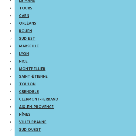
LE MANS
TOURS
CAEN
ORLÉANS
ROUEN
SUD EST
MARSEILLE
LYON
NICE
MONTPELLIER
SAINT-ÉTIENNE
TOULON
GRENOBLE
CLERMONT-FERRAND
AIX-EN-PROVENCE
NÎMES
VILLEURBANNE
SUD OUEST