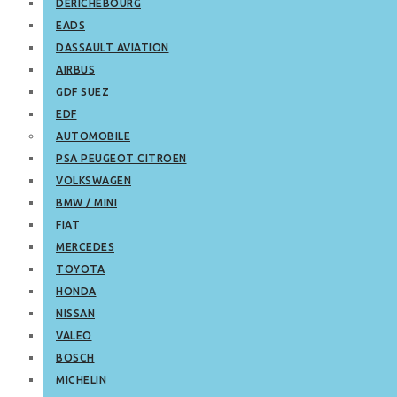
DERICHEBOURG
EADS
DASSAULT AVIATION
AIRBUS
GDF SUEZ
EDF
AUTOMOBILE
PSA PEUGEOT CITROEN
VOLKSWAGEN
BMW / MINI
FIAT
MERCEDES
TOYOTA
HONDA
NISSAN
VALEO
BOSCH
MICHELIN