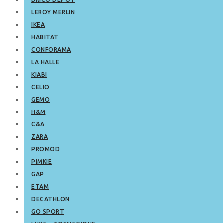
LEROY MERLIN
IKEA
HABITAT
CONFORAMA
LA HALLE
KIABI
CELIO
GEMO
H&M
C&A
ZARA
PROMOD
PIMKIE
GAP
ETAM
DECATHLON
GO SPORT