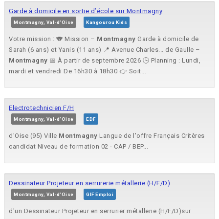
Garde à domicile en sortie d’école sur Montmagny
Montmagny, Val-d'Oise
Kangourou Kids
Votre mission : 🐨 Mission –
Montmagny
Garde à domicile de
Sarah (6 ans) et Yanis (11 ans) 📍 Avenue Charles... de Gaulle –
Montmagny
📅 À partir de septembre 2026 🕒 Planning : Lundi,
mardi et vendredi De 16h30 à 18h30 👉 Soit...
Electrotechnicien F/H
Montmagny, Val-d'Oise
EDF
d'Oise (95) Ville
Montmagny
Langue de l'offre Français Critères
candidat Niveau de formation 02 - CAP / BEP...
Dessinateur Projeteur en serrurerie métallerie (H/F/D)
Montmagny, Val-d'Oise
GIF Emploi
d'un Dessinateur Projeteur en serrurier métallerie (H/F/D)sur