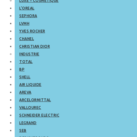
LUXE – COSMETIQUE
L’OREAL
SEPHORA
LVMH
YVES ROCHER
CHANEL
CHRISTIAN DIOR
INDUSTRIE
TOTAL
BP
SHELL
AIR LIQUIDE
AREVA
ARCELORMITTAL
VALLOUREC
SCHNEIDER ELECTRIC
LEGRAND
SEB