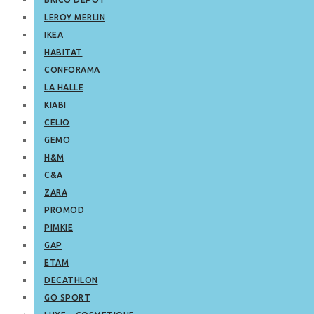
LEROY MERLIN
IKEA
HABITAT
CONFORAMA
LA HALLE
KIABI
CELIO
GEMO
H&M
C&A
ZARA
PROMOD
PIMKIE
GAP
ETAM
DECATHLON
GO SPORT