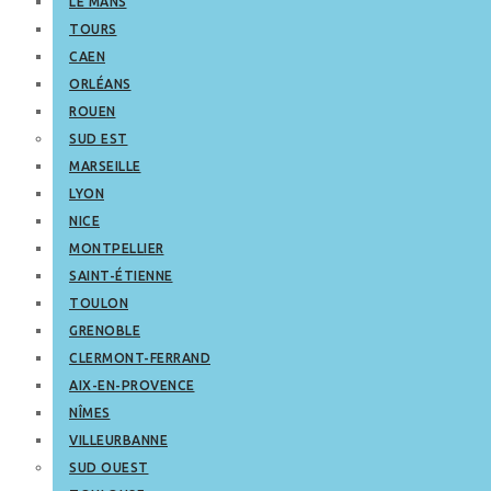
LE MANS
TOURS
CAEN
ORLÉANS
ROUEN
SUD EST
MARSEILLE
LYON
NICE
MONTPELLIER
SAINT-ÉTIENNE
TOULON
GRENOBLE
CLERMONT-FERRAND
AIX-EN-PROVENCE
NÎMES
VILLEURBANNE
SUD OUEST