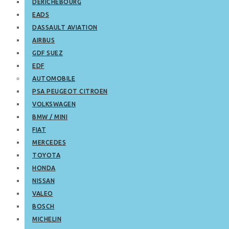
DERICHEBOURG
EADS
DASSAULT AVIATION
AIRBUS
GDF SUEZ
EDF
AUTOMOBILE
PSA PEUGEOT CITROEN
VOLKSWAGEN
BMW / MINI
FIAT
MERCEDES
TOYOTA
HONDA
NISSAN
VALEO
BOSCH
MICHELIN