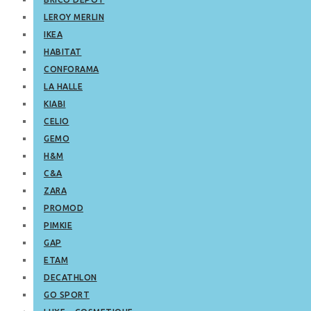
LEROY MERLIN
IKEA
HABITAT
CONFORAMA
LA HALLE
KIABI
CELIO
GEMO
H&M
C&A
ZARA
PROMOD
PIMKIE
GAP
ETAM
DECATHLON
GO SPORT