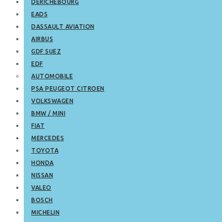
DERICHEBOURG
EADS
DASSAULT AVIATION
AIRBUS
GDF SUEZ
EDF
AUTOMOBILE
PSA PEUGEOT CITROEN
VOLKSWAGEN
BMW / MINI
FIAT
MERCEDES
TOYOTA
HONDA
NISSAN
VALEO
BOSCH
MICHELIN