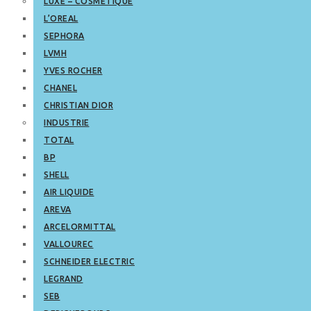
LUXE – COSMETIQUE
L’OREAL
SEPHORA
LVMH
YVES ROCHER
CHANEL
CHRISTIAN DIOR
INDUSTRIE
TOTAL
BP
SHELL
AIR LIQUIDE
AREVA
ARCELORMITTAL
VALLOUREC
SCHNEIDER ELECTRIC
LEGRAND
SEB