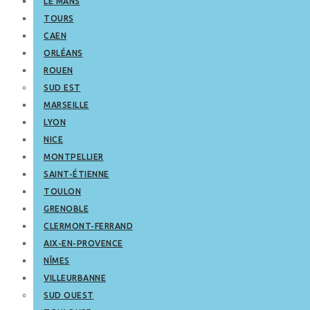
LE MANS
TOURS
CAEN
ORLÉANS
ROUEN
SUD EST
MARSEILLE
LYON
NICE
MONTPELLIER
SAINT-ÉTIENNE
TOULON
GRENOBLE
CLERMONT-FERRAND
AIX-EN-PROVENCE
NÎMES
VILLEURBANNE
SUD OUEST