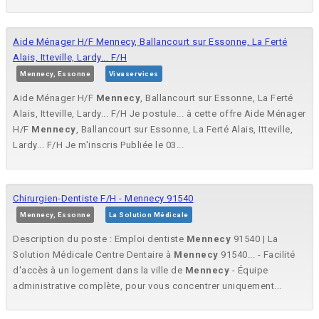
Aide Ménager H/F Mennecy, Ballancourt sur Essonne, La Ferté
Alais, Itteville, Lardy... F/H
Mennecy, Essonne
Vivaservices
Aide Ménager H/F
Mennecy
, Ballancourt sur Essonne, La Ferté
Alais, Itteville, Lardy... F/H Je postule... à cette offre Aide Ménager
H/F
Mennecy
, Ballancourt sur Essonne, La Ferté Alais, Itteville,
Lardy... F/H Je m'inscris Publiée le 03...
Chirurgien-Dentiste F/H - Mennecy 91540
Mennecy, Essonne
La Solution Médicale
Description du poste : Emploi dentiste
Mennecy
91540 | La
Solution Médicale Centre Dentaire à
Mennecy
91540... - Facilité
d'accès à un logement dans la ville de
Mennecy
- Équipe
administrative complète, pour vous concentrer uniquement...