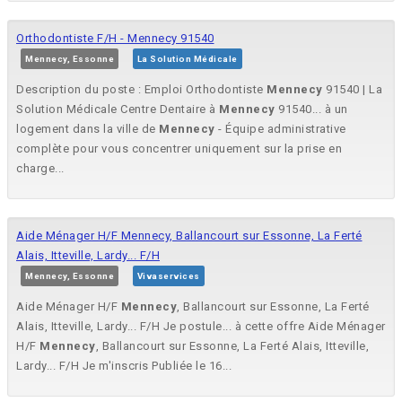
Orthodontiste F/H - Mennecy 91540
Mennecy, Essonne
La Solution Médicale
Description du poste : Emploi Orthodontiste
Mennecy
91540 | La
Solution Médicale Centre Dentaire à
Mennecy
91540... à un
logement dans la ville de
Mennecy
- Équipe administrative
complète pour vous concentrer uniquement sur la prise en
charge...
Aide Ménager H/F Mennecy, Ballancourt sur Essonne, La Ferté
Alais, Itteville, Lardy... F/H
Mennecy, Essonne
Vivaservices
Aide Ménager H/F
Mennecy
, Ballancourt sur Essonne, La Ferté
Alais, Itteville, Lardy... F/H Je postule... à cette offre Aide Ménager
H/F
Mennecy
, Ballancourt sur Essonne, La Ferté Alais, Itteville,
Lardy... F/H Je m'inscris Publiée le 16...