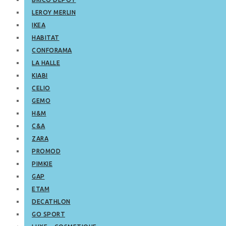
LEROY MERLIN
IKEA
HABITAT
CONFORAMA
LA HALLE
KIABI
CELIO
GEMO
H&M
C&A
ZARA
PROMOD
PIMKIE
GAP
ETAM
DECATHLON
GO SPORT