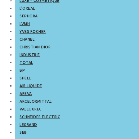
LUXE – COSMETIQUE
L’OREAL
SEPHORA
LVMH
YVES ROCHER
CHANEL
CHRISTIAN DIOR
INDUSTRIE
TOTAL
BP
SHELL
AIR LIQUIDE
AREVA
ARCELORMITTAL
VALLOUREC
SCHNEIDER ELECTRIC
LEGRAND
SEB