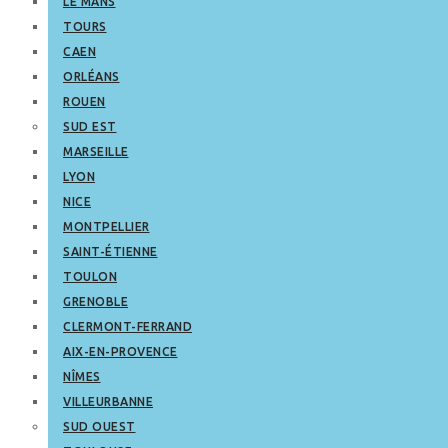
LE MANS
TOURS
CAEN
ORLÉANS
ROUEN
SUD EST
MARSEILLE
LYON
NICE
MONTPELLIER
SAINT-ÉTIENNE
TOULON
GRENOBLE
CLERMONT-FERRAND
AIX-EN-PROVENCE
NÎMES
VILLEURBANNE
SUD OUEST