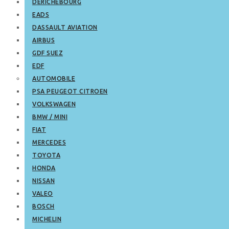
DERICHEBOURG
EADS
DASSAULT AVIATION
AIRBUS
GDF SUEZ
EDF
AUTOMOBILE
PSA PEUGEOT CITROEN
VOLKSWAGEN
BMW / MINI
FIAT
MERCEDES
TOYOTA
HONDA
NISSAN
VALEO
BOSCH
MICHELIN