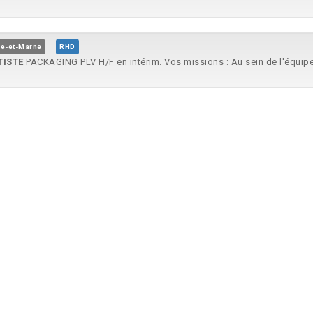
e-et-Marne
RHD
ISTE
PACKAGING PLV H/F en intérim. Vos missions : Au sein de l'équipe.
e, Hauts-de-Seine
GIF Emploi
 les fabrications des machines d’impression 3D Suivre les instructions..
Denis
Aldi
En tant que Manager de projets
Maquettiste
& Gestion Visuels, vous au
 alimentaire/Grande Distribution...
TELIER ABM
oppement, nous recrutons un(e)
maquettiste
prototypiste. Au sein de nos 