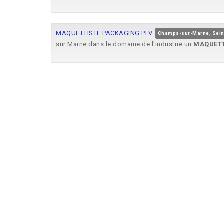
MAQUETTISTE PACKAGING PLV
Champs-sur-Marne, Sein
sur Marne dans le domaine de l'industrie un
MAQUETT
Maquettiste modeleur impression 3D (H/F/D)
Chavill
recherche un
maquettiste
impression 3D (H/F). Sortir
Maquettiste et gestion visuels H/F
Villepinte, Seine-St-
les meilleurs produits au meilleur prix. Vos tâches 
confirmée en réalisation de tracts promotionnels retail
Maquettiste Prototypiste (H/F)
Taverny, Val-d'Oise
A
. Description du poste Dans le cadre de notre dével