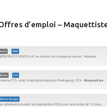
Offres d’emploi – Maquettist
Denis
RHD
STE
PROTOTYPISTE H/F en intérim Vos missions seront : Réaliser...
-Marne
Crit
marne (77), un(e) Graphiste Exécution Packaging / PLV -
Maquettiste
...
ublicis Groupe
n alternance à partir de septembre 2026 pour une durée de 12 mois...