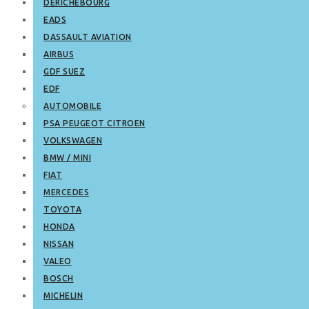
DERICHEBOURG
EADS
DASSAULT AVIATION
AIRBUS
GDF SUEZ
EDF
AUTOMOBILE
PSA PEUGEOT CITROEN
VOLKSWAGEN
BMW / MINI
FIAT
MERCEDES
TOYOTA
HONDA
NISSAN
VALEO
BOSCH
MICHELIN