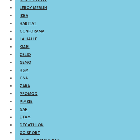
LEROY MERLIN
IKEA
HABITAT
CONFORAMA
LA HALLE
KIABI
CELIO
GEMO
H&M
C&A
ZARA
PROMOD
PIMKIE
GAP
ETAM
DECATHLON
GO SPORT