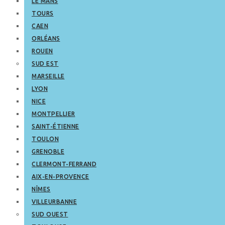
LE MANS
TOURS
CAEN
ORLÉANS
ROUEN
SUD EST
MARSEILLE
LYON
NICE
MONTPELLIER
SAINT-ÉTIENNE
TOULON
GRENOBLE
CLERMONT-FERRAND
AIX-EN-PROVENCE
NÎMES
VILLEURBANNE
SUD OUEST